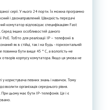
ної серії. У нього 24 порти. Їх можна програмно
ксний і двонаправлений. Швидкість передачі
ний комутатор відповідає специфікаціям Fast
. Серед інших особливостей даного
 РоЕ. Тобто для реалізації IP – телефонії в
ний як в стійці, так і на будь - горизонтальній
е повинна бути вище 45 ° С, а вологість-не
 отворів корпусу комутатора. Якщо ця умова не
 у користувача певних знань і навичок. Тому
дозволити організація середнього рівня.
 При цьому має бути IP-телефонія. Це і є
овано.