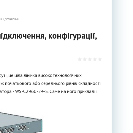
ії, установка
ідключення, конфігурації,
ті, це ціла лінійка високотехнологічних
ж початкового або середнього рівнів складності.
тора - WS-C2960-24-S. Саме на його прикладі і