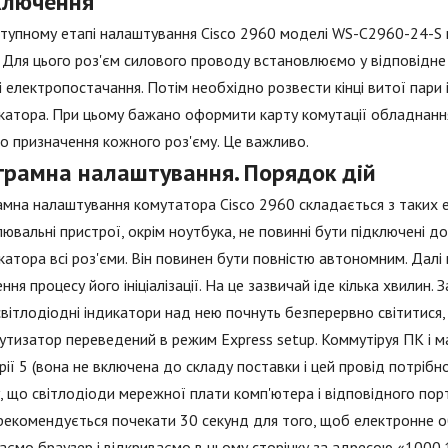
ключення
тупному етапі налаштування Cisco 2960 моделі WS-C2960-24-S 
. Для цього роз'єм силового проводу встановлюємо у відповідне 
 електропостачання. Потім необхідно розвести кінці витої пари 
катора. При цьому бажано оформити карту комутації обладнання
о призначення кожного роз'єму. Це важливо.
грамна налаштування. Порядок дій
мна налаштування комутатора Cisco 2960 складається з таких ет
ювальні пристрої, окрім ноутбука, не повинні бути підключені 
катора всі роз'єми. Він повинен бути повністю автономним. Дал
ення процесу його ініціалізації. На це зазвичай іде кілька хвилин.
 світлодіодні індикатори над нею почнуть безперервно світитися,
тизатор переведений в режим Express setup. Коммутіруя ПК і 
рії 5 (вона не включена до складу поставки і цей провід потріб
, що світлодіоди мережної плати комп'ютера і відповідного пор
рекомендується почекати 30 секунд для того, щоб електронне 
аємо браузер і відкриваємо в ньому сторінку за адресою «1000.1