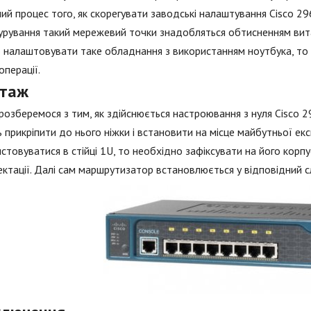
ий процес того, як скорегувати заводські налаштування Cisco 29
урування такий мережевий точки знадобляться обтисненням вита 
 налаштовувати таке обладнання з використанням ноутбука, то с
операції.
таж
розберемося з тим, як здійснюється настроювання з нуля Cisco 2
 прикріпити до нього ніжки і встановити на місце майбутньої екс
стовуватися в стійці 1U, то необхідно зафіксувати на його корпу
ктації. Далі сам маршрутизатор встановлюється у відповідний слот