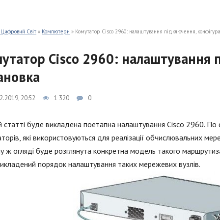
 Цифровий Світ
»
Компютери
» Комутатор Cisco 2960: налаштування підключення, конфігурац
утатор Cisco 2960: налаштування п
ановка
2.2019, 20:52
1 320
0
й статті буде викладена поетапна налаштування Cisco 2960. По су
торів, які використовуються для реалізації обчислювальних мере
у ж огляді буде розглянута конкретна модель такого маршрутиза
икладений порядок налаштування таких мережевих вузлів.