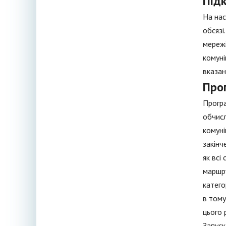
Під
На нас
обсязі
мережі
комуні
вказан
Про
Програ
обчисл
комуні
закінч
як всі
маршру
катего
в тому
цього 
Запуск