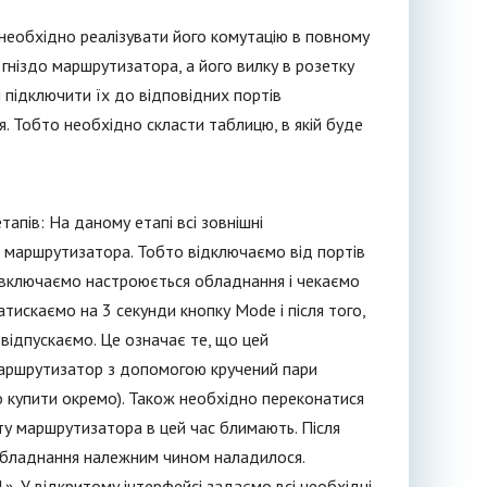
необхідно реалізувати його комутацію в повному
гніздо маршрутизатора, а його вилку в розетку
і підключити їх до відповідних портів
. Тобто необхідно скласти таблицю, в якій буде
апів: На даному етапі всі зовнішні
до маршрутизатора. Тобто відключаємо від портів
і включаємо настроюється обладнання і чекаємо
 Затискаємо на 3 секунди кнопку Mode і після того,
 відпускаємо. Це означає те, що цей
маршрутизатор з допомогою кручений пари
но купити окремо). Також необхідно переконатися
ту маршрутизатора в цей час блимають. Після
обладнання належним чином наладилося.
». У відкритому інтерфейсі задаємо всі необхідні