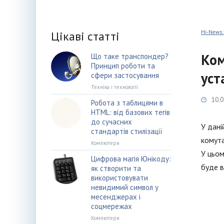
Цікаві статті
Hi-News:
Ком
Що таке транспондер?
Принцип роботи та
уст
сфери застосування
Техніка і технології
10.0
Робота з таблицями в
HTML: від базових тегів
до сучасних
У дані
стандартів стилізації
комута
Компютери
У цьом
Цифрова магія Юнікоду:
буде в
як створити та
використовувати
невидимий символ у
месенджерах і
соцмережах
Компютери