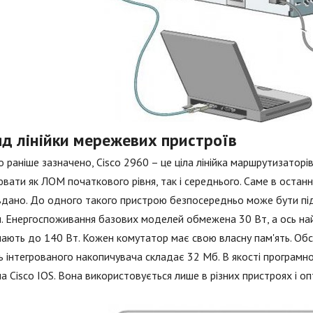
яд лінійки мережевих пристроїв
о раніше зазначено, Cisco 2960 – це ціла лінійка маршрутизатор
вати як ЛОМ початкового рівня, так і середнього. Саме в остан
дано. До одного такого пристрою безпосередньо може бути під
. Енергоспоживання базових моделей обмежена 30 Вт, а ось най
ають до 140 Вт. Кожен комутатор має свою власну пам'ять. Об
ь інтегрованого накопичувача складає 32 Мб. В якості програмн
а Cisco IOS. Вона використовується лише в різних пристроях і о