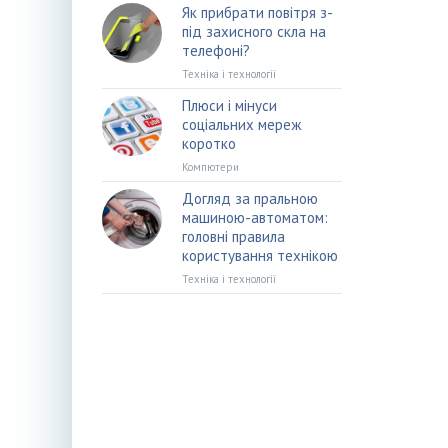
Як прибрати повітря з-
під захисного скла на
телефоні?
Техніка і технології
Плюси і мінуси
соціальних мереж
коротко
Компютери
Догляд за пральною
машиною-автоматом:
головні правила
користування технікою
Техніка і технології