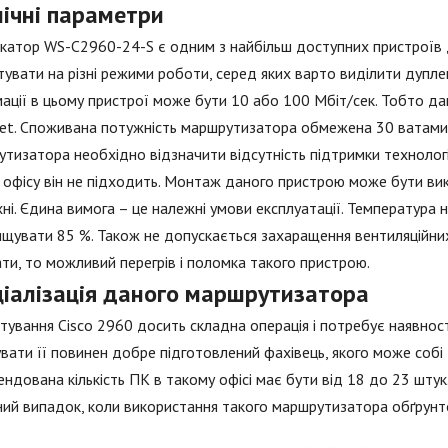
нічні параметри
катор WS-C2960-24-S є одним з найбільш доступних пристроїв да
увати на різні режими роботи, серед яких варто виділити дупле
ації в цьому пристрої може бути 10 або 100 Мбіт/сек. Тобто да
et. Споживана потужність маршрутизатора обмежена 30 ватами
тизатора необхідно відзначити відсутність підтримки технології
офісу він не підходить. Монтаж даного пристрою може бути викона
ні. Єдина вимога – це належні умови експлуатації. Температура н
щувати 85 %. Також не допускається захаращення вентиляційних
ти, то можливий перегрів і поломка такого пристрою.
ціалізація даного маршрутизатора
ування Cisco 2960 досить складна операція і потребує наявності
вати її повинен добре підготовлений фахівець, якого може собі 
ндована кількість ПК в такому офісі має бути від 18 до 23 штук.
ий випадок, коли використання такого маршрутизатора обґрунт