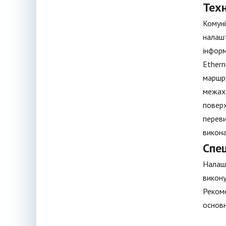
Тех
Комуні
налашт
інформ
Ethern
маршру
межах 
поверх
переви
викона
Спе
Налашт
викону
Рекоме
основн