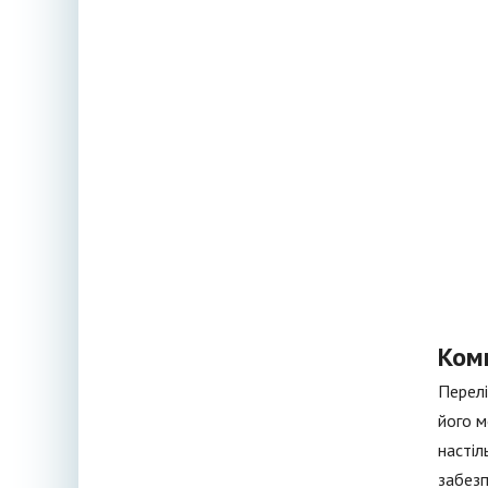
Ком
Перелі
його м
настіл
забезп