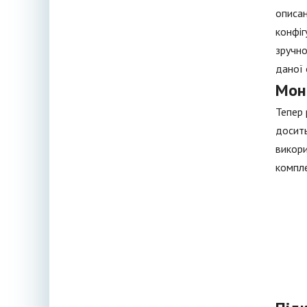
описан
конфіг
зручно
даної 
Мон
Тепер 
досить
викори
компле