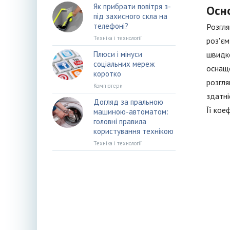
Як прибрати повітря з-
Осн
під захисного скла на
телефоні?
Розгля
Техніка і технології
роз'єм
Плюси і мінуси
швидко
соціальних мереж
оснаще
коротко
розгля
Компютери
здатні
Догляд за пральною
Її кое
машиною-автоматом:
головні правила
користування технікою
Техніка і технології