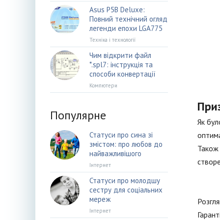
Asus P5B Deluxe:
Повний технічний огляд
легенди епохи LGA775
Техніка і технології
Чим відкрити файл
*.spl7: інструкція та
способи конвертації
Компютери
При
Популярне
Як бул
Статуси про сина зі
оптима
змістом: про любов до
Також 
найважливішого
створе
Інтернет
Статуси про молодшу
сестру для соціальних
мереж
Розгля
Інтернет
Гарант