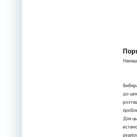
Пор
Налаш
Вибира
до цен
розташ
пробле
Для ць
встано
реаліз