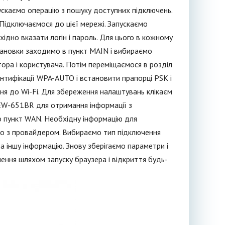
скаємо операцію з пошуку доступних підключень.
Підключаємося до цієї мережі. Запускаємо
хідно вказати логін і пароль. Для цього в кожному
становки заходимо в пункт MAIN і вибираємо
ора і користувача. Потім переміщаємося в розділ
ентифікації WPA-AUTO і встановити прапорці PSK і
ня до Wi-Fi. Для збереження налаштувань клікаєм
TEW-651BR для отримання інформації з
о пункт WAN. Необхідну інформацію для
ено з провайдером. Вибираємо тип підключення
а іншу інформацію. Знову зберігаємо параметри і
ння шляхом запуску браузера і відкриття будь-