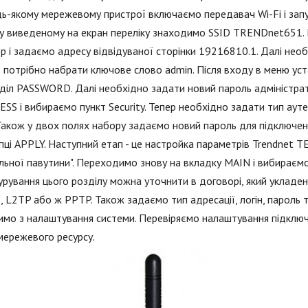
ь-якому мережевому пристрої включаємо передавач Wi-Fi і запу
у виведеному на екран переліку знаходимо SSID TRENDnet651. 
р і задаємо адресу відвідуваної сторінки 19216810.1. Далі необ
в потрібно набрати ключове слово admin. Після входу в меню у
діл PASSWORD. Далі необхідно задати новий пароль адміністрат
SS і вибираємо пункт Security. Тепер необхідно задати тип аут
Також у двох полях набору задаємо новий пароль для підключен
пці APPLY. Наступний етап - це настройка параметрів Trendnet 
льної павутини". Переходимо знову на вкладку MAIN і вибираєм
урування цього розділу можна уточнити в договорі, який уклад
 L2TP або ж PPTP. Також задаємо тип адресації, логін, пароль т
мо з налаштування системи. Перевіряємо налаштування підключе
мережевого ресурсу.