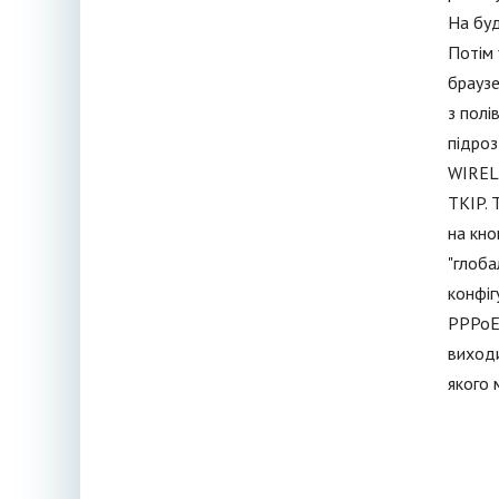
На буд
Потім 
браузе
з полі
підроз
WIRELE
TKIP. 
на кно
"глоба
конфіг
PPPoE,
виходи
якого 