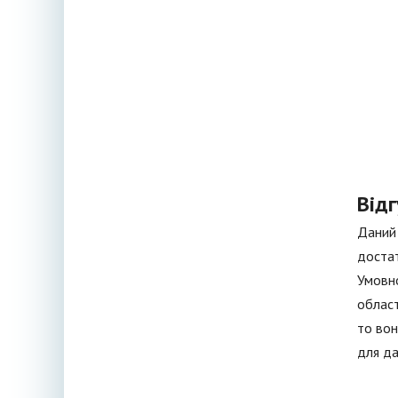
Відг
Даний 
достат
Умовно
област
то вон
для да