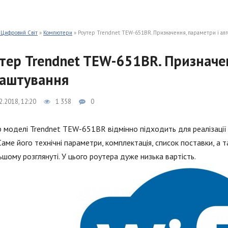
 Цифровий Світ
»
Компютери
» Роутер Trendnet TEW-651BR. Призначення, параметри і ал
тер Trendnet TEW-651BR. Призначе
аштування
2.2018, 12:20
1 358
0
 моделі Trendnet TEW-651BR відмінно підходить для реалізаці
 Саме його технічні параметри, комплектація, список поставки, 
шому розглянуті. У цього роутера дуже низька вартість.