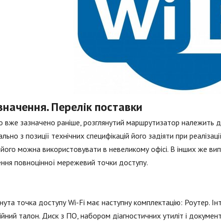
значення. Перелік поставки
о вже зазначено раніше, розглянутий маршрутизатор належить 
льно з позиції технічних специфікацій його задіяти при реаліза
його можна використовувати в невеликому офісі. В інших же ви
ння повноцінної мережевий точки доступу.
нута точка доступу Wi-Fi має наступну комплектацію: Роутер. І
ійний талон. Диск з ПО, набором діагностичних утиліт і докумен