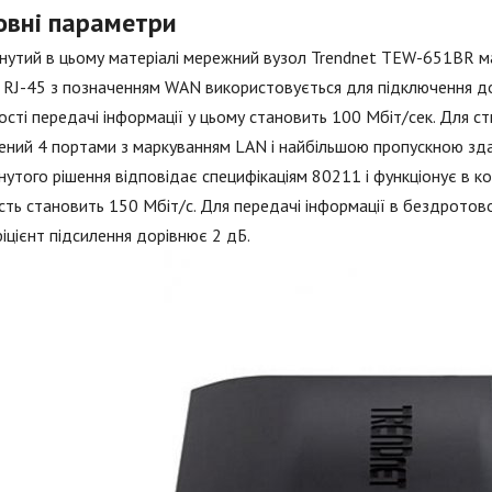
овні параметри
нутий в цьому матеріалі мережний вузол Trendnet TEW-651BR ма
 RJ-45 з позначенням WAN використовується для підключення д
сті передачі інформації у цьому становить 100 Мбіт/сек. Для с
ний 4 портами з маркуванням LAN і найбільшою пропускною здат
нутого рішення відповідає специфікаціям 80211 і функціонує в ко
сть становить 150 Мбіт/с. Для передачі інформації в бездротов
фіцієнт підсилення дорівнює 2 дБ.