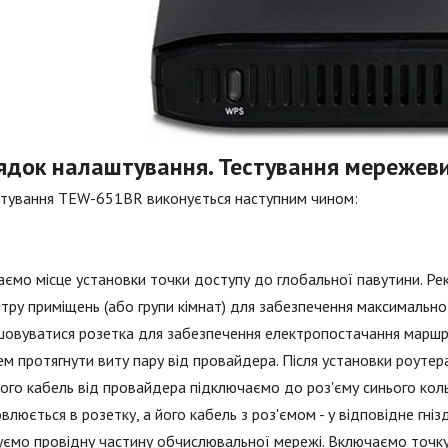
ядок налаштування. Тестування мережеви
тування TEW-651BR виконується наступним чином:
ємо місце установки точки доступу до глобальної павутини. Р
тру приміщень (або групи кімнат) для забезпечення максимальної
овуватися розетка для забезпечення електропостачання маршру
м протягнути виту пару від провайдера. Після установки роутер
ого кабель від провайдера підключаємо до роз'єму синього кол
влюється в розетку, а його кабель з роз'ємом - у відповідне гні
уємо провідну частину обчислювальної мережі. Включаємо точку 