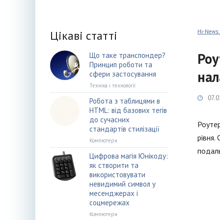
Цікаві статті
Hi-News:
Роу
Що таке транспондер?
Принцип роботи та
нал
сфери застосування
Техніка і технології
07.0
Робота з таблицями в
HTML: від базових тегів
до сучасних
Роутер
стандартів стилізації
рівня.
Компютери
подаль
Цифрова магія Юнікоду:
як створити та
використовувати
невидимий символ у
месенджерах і
соцмережах
Компютери