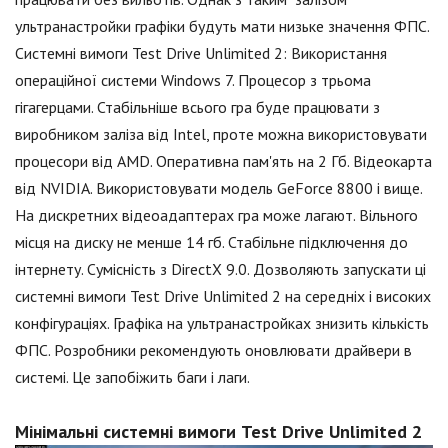
ультранастройки графіки будуть мати низьке значення ФПС.
Системні вимоги Test Drive Unlimited 2: Використання
операційної системи Windows 7. Процесор з трьома
гігагерцами. Стабільніше всього гра буде працювати з
виробником заліза від Intel, проте можна використовувати
процесори від AMD. Оперативна пам'ять на 2 Гб. Відеокарта
від NVIDIA. Використовувати модель GeForce 8800 і вище.
На дискретних відеоадаптерах гра може лагают. Вільного
місця на диску не менше 14 гб. Стабільне підключення до
інтернету. Сумісність з DirectX 9.0. Дозволяють запускати ці
системні вимоги Test Drive Unlimited 2 на середніх і високих
конфігураціях. Графіка на ультранастройках знизить кількість
ФПС. Розробники рекомендують оновлювати драйвери в
системі. Це запобіжить баги і лаги.
Мінімальні системні вимоги Test Drive Unlimited 2