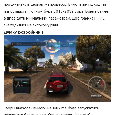
продуктивну відеокарту і процесор. Вимоги гри підходять
під більшість ПК і ноутбуків 2018-2019 років. Вони повинні
відповідати мінімальним параметрам, щоб графіка і ФПС
знаходилися на високому рівні.
Думку розробників
Творці вказують вимоги, на яких гра буде запускатися і
працювати без вильотів. Однак з таким "залізом"