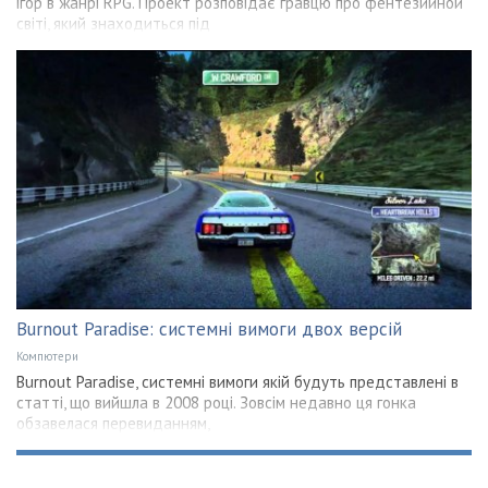
ігор в жанрі RPG. Проект розповідає гравцю про фентезийной
світі, який знаходиться під
Burnout Paradise: системні вимоги двох версій
Компютери
Burnout Paradise, системні вимоги якій будуть представлені в
статті, що вийшла в 2008 році. Зовсім недавно ця гонка
обзавелася перевиданням,