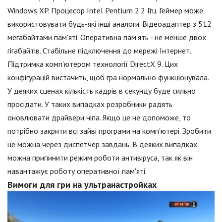
Windows XP. Процесор Intel Pentium 2.2 Ггц. Геймер може
використовувати будь-які інші аналоги. Відеоадаптер з 512
мегабайтами пам'яті. Оперативна пам'ять - не менше двох
гігабайтів. Стабільне підключення до мережі Інтернет.
Підтримка комп'ютером технології DirectX 9. Цих
конфігурацій вистачить, щоб гра нормально функціонувала.
У деяких сценах кількість кадрів в секунду буде сильно
просідати. У таких випадках розробники радять
оновлювати драйвери чіпа. Якщо це не допоможе, то
потрібно закрити всі зайві програми на комп'ютері. Зробити
це можна через диспетчер завдань. В деяких випадках
можна припинити режим роботи антивіруса, так як він
навантажує роботу оперативної пам'яті.
Вимоги для гри на ультранастройках