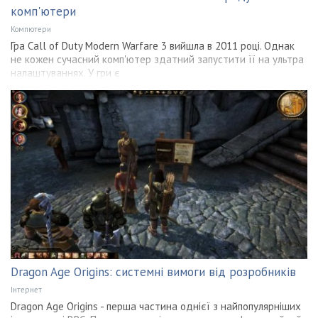
комп'ютери
Компютери
Гра Call of Duty Modern Warfare 3 вийшла в 2011 році. Однак
не кожен сучасний комп'ютер здатний запустити її на ультра
налаштуваннях. У гри є
Dragon Age Origins: системні вимоги від розробників
Інтернет
Dragon Age Origins - перша частина однієї з найпопулярніших