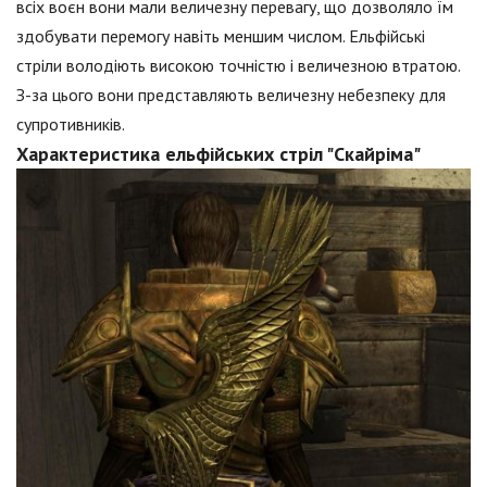
всіх воєн вони мали величезну перевагу, що дозволяло їм
здобувати перемогу навіть меншим числом. Ельфійські
стріли володіють високою точністю і величезною втратою.
З-за цього вони представляють величезну небезпеку для
супротивників.
Характеристика ельфійських стріл "Скайріма"