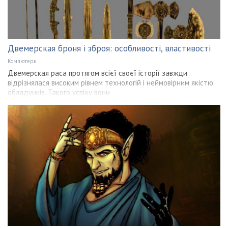
Двемерская броня і зброя: особливості, властивості
Компютери
Двемерская раса протягом всієї своєї історії завжди
відрізнялася високим рівнем технологій і неймовірним якістю
обладунків. Такого успіху вони