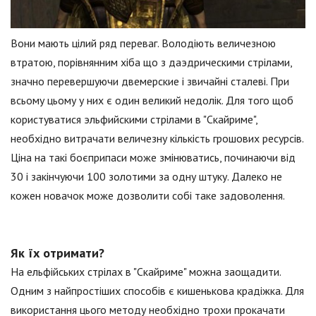
Вони мають цілий ряд переваг. Володіють величезною
втратою, порівнянним хіба що з даэдрическими стрілами,
значно перевершуючи двемерские і звичайні сталеві. При
всьому цьому у них є один великий недолік. Для того щоб
користуватися эльфийскими стрілами в "Скайриме",
необхідно витрачати величезну кількість грошових ресурсів.
Ціна на такі боєприпаси може змінюватись, починаючи від
30 і закінчуючи 100 золотими за одну штуку. Далеко не
кожен новачок може дозволити собі таке задоволення.
Як їх отримати?
На ельфійських стрілах в "Скайриме" можна заощадити.
Одним з найпростіших способів є кишенькова крадіжка. Для
використання цього методу необхідно трохи прокачати