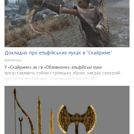
Докладно про ельфійських луках в "Скайриме"
Компютери
У «Скайриме», як і в «Обливионе», ельфійські луки
представляють собою стрілецьку зброю, завдає середній
шкоди по противнику. Їх можна відшукати або