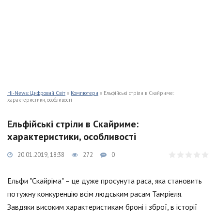
Hi-News: Цифровий Світ
»
Компютери
» Ельфійські стріли в Скайриме:
характеристики, особливості
Ельфійські стріли в Скайриме:
характеристики, особливості
20.01.2019, 18:38
272
0
Ельфи "Скайріма" – це дуже просунута раса, яка становить
потужну конкуренцію всім людським расам Тамріеля.
Завдяки високим характеристикам броні і зброї, в історії