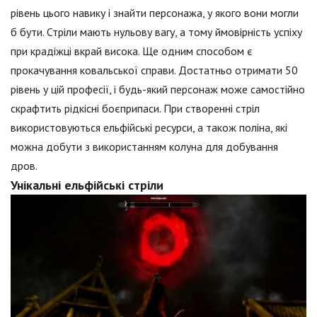
рівень цього навику і знайти персонажа, у якого вони могли
б бути. Стріли мають нульову вагу, а тому ймовірність успіху
при крадіжці вкрай висока. Ще одним способом є
прокачування ковальської справи. Достатньо отримати 50
рівень у цій професії, і будь-який персонаж може самостійно
скрафтить рідкісні боєприпаси. При створенні стріл
використовуються ельфійські ресурси, а також поліна, які
можна добути з використанням колуна для добування
дров.
Унікальні ельфійські стріли