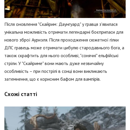
Після оновлення "Скайрим: Даунгуард" у гравця з'явилася
унікальна можливість отримати легендарні боєприпаси для
нового зброї Ауриэля. Після проходження сюжетної гілки
ДЛС гравець може отримати цибулю стародавнього бога, а
також скрафтить для нього особливі, "сонячні" ельфійські
стріли. У "Скайриме" вони мають дуже незвичайну
особливість – при пострілі в сонці вони викликають
затемнення, що є корисним бафом для вампірів.
Схожі статті