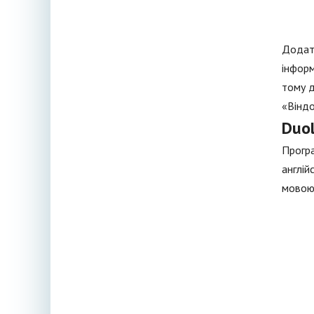
Додато
інформ
тому д
«Віндо
Duol
Програ
англій
мовою