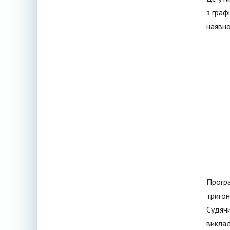
з граф
наявно
Програ
тригон
Судячи
виклад