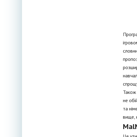
Програ
ігрово
словни
пропоз
розшир
навчал
спрощу
Також
не обі
та нім
вище, 
Mal
Це ути