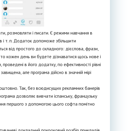
и, розмовляти і писати. Є режими навчання в
в і т. п. Додаток допоможе збільшити
ться від простого до складного: дієслова, фрази,
, то кожен день ви будете дізнаватися щось нове і
 проведені в його додатку, по ефективності рівні
 завищена, але програма дійсно в значній мірі
штовно. Так, без всюдисущих рекламних банерів
програма дозволяє вивчати іспанську, французьку
ення першого з допомогою цього софта помітно
тувачеві докладний покроковий розбір прикладів