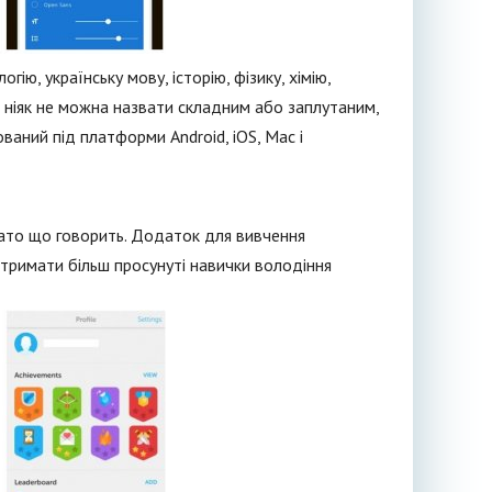
ю, українську мову, історію, фізику, хімію,
 ніяк не можна назвати складним або заплутаним,
аний під платформи Android, iOS, Мас і
гато що говорить. Додаток для вивчення
 отримати більш просунуті навички володіння