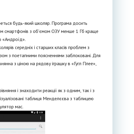
ереться будь-який школяр. Програма досить
ам смартфонів з об'ємом ОЗУ менше 1 Гб краще
ю «Андроїд».
ярів середніх і старших класів проблем з
разом з поетапними поясненнями заблоковані. Для
нянна з ціною на рядову іграшку в «Гугл Плее»,
вняння і знаходити реакції як з одним, так і з
ізуалізовані таблиця Менделєєва з таблицею
улятор мас.