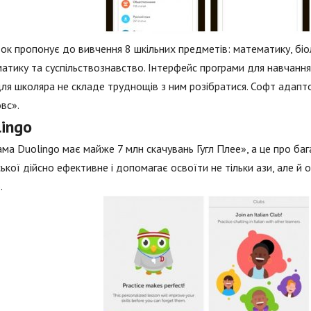
к пропонує до вивчення 8 шкільних предметів: математику, біологі
атику та суспільствознавство. Інтерфейс програми для навчання
ля школяра не складе труднощів з ним розібратися. Софт адаптов
вс».
ingo
ма Duolingo має майже 7 млн скачувань Гугл Плее», а це про ба
ської дійсно ефективне і допомагає освоїти не тільки ази, але й
.