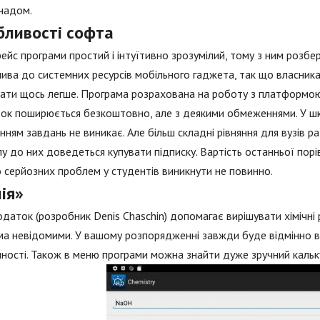
чадом.
бливості софта
ейс програми простий і інтуїтивно зрозумілий, тому з ним розб
ива до системних ресурсів мобільного гаджета, так що власник
ати щось легше. Програма розрахована на роботу з платформо
к поширюється безкоштовно, але з деякими обмеженнями. У школ
нням завдань не виникає. Але більш складні рівняння для вузів 
у до них доведеться купувати підписку. Вартість останньої порів
 серйозних проблем у студентів виникнути не повинно.
ія»
даток (розробник Denis Chaschin) допомагає вирішувати хімічні рі
ма невідомими. У вашому розпорядженні завжди буде відмінно в
ності. Також в меню програми можна знайти дуже зручний кальк