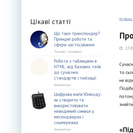
Цікаві статті
Hi-News:
Про
Що таке транспондер?
Принцип роботи та
сфери застосування
17.0
Техніка і технології
Робота з таблицями в
Сучасн
HTML: від базових тегів
то сьо
до сучасних
стандартів стилізації
не від
Компютери
Подібн
Цифрова магія Юнікоду:
потону
як створити та
знайти
використовувати
невидимий символ у
месенджерах і
соцмережах
«Пі
Компютери