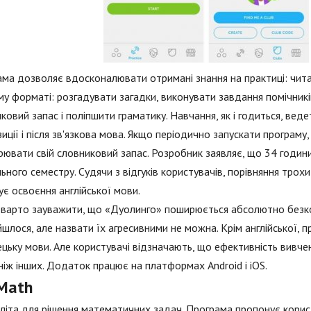
ма дозволяє вдосконалювати отримані знання на практиці: читат
му форматі: розгадувати загадки, виконувати завдання помічникі
ковий запас і поліпшити граматику. Навчання, як і годиться, веде
иції і після зв'язкова мова. Якщо періодично запускати програму
ювати свій словниковий запас. Розробник заявляє, що 34 години,
ьного семестру. Судячи з відгуків користувачів, порівняння трохи
є освоєння англійської мови.
 варто зауважити, що «Дуолинго» поширюється абсолютно безко
йшлося, але назвати їх агресивними не можна. Крім англійської, 
ецьку мови. Але користувачі відзначають, що ефективність вивч
ніж інших. Додаток працює на платформах Android і iOS.
Math
літа для рішення математичних задач. Програма пропонує корис