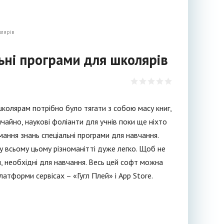
олярів
ьні програми для школярів
школярам потрібно було тягати з собою масу книг,
ичайно, наукові фоліанти для учнів поки ще ніхто
мання знань спеціальні програми для навчання.
у всьому цьому різноманітті дуже легко. Щоб не
и, необхідні для навчання. Весь цей софт можна
латформи сервісах – «Гугл Плей» і App Store.