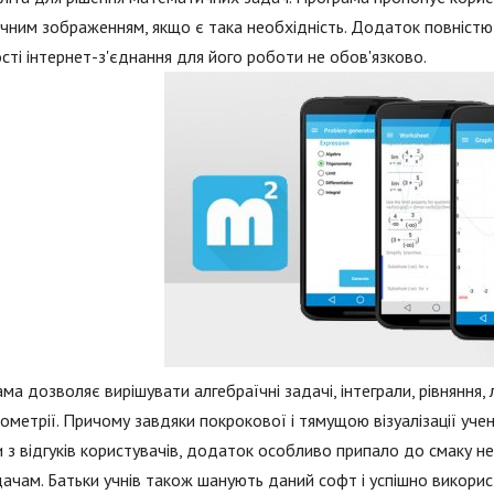
ічним зображенням, якщо є така необхідність. Додаток повністю 
сті інтернет-з'єднання для його роботи не обов'язково.
ма дозволяє вирішувати алгебраїчні задачі, інтеграли, рівняння, 
ометрії. Причому завдяки покрокової і тямущою візуалізації учен
 з відгуків користувачів, додаток особливо припало до смаку не 
ачам. Батьки учнів також шанують даний софт і успішно викорис