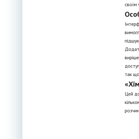
своїм 
Осо
Інтерф
вимогл
підшук
Додато
виріше
доступ
так що
«Хім
Цей до
кілько
розчин