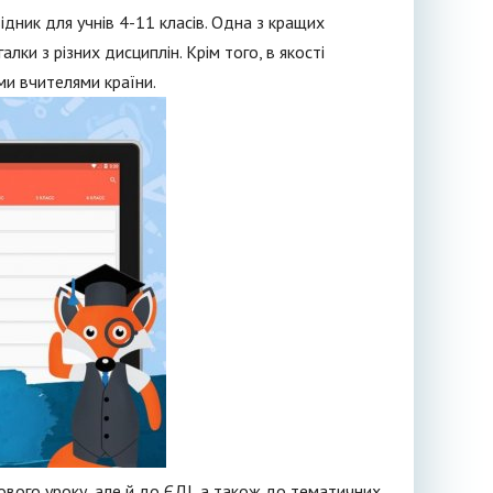
ідник для учнів 4-11 класів. Одна з кращих
лки з різних дисциплін. Крім того, в якості
и вчителями країни.
ового уроку, але й до ЄДІ, а також до тематичних