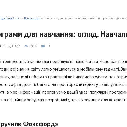
 Цифровий Світ
»
Компютери
» Програми для навчання: огляд. Навчальні програми для шк
грами для навчання: огляд. Навчал
1.2019, 10:27
816
0
і технології в значній мірі полегшують наше життя. Якщо раніше 
годні всі знання світу легко уміщаються в мобільному гаджеті. Зв
міняв, але іноді набагато практичніше використовувати для отри
ого софта досить багато на просторах інтернету, і заплутатися 
ти в морі інформації, пропонуємо вашій увазі популярні програм
 на офіційних ресурсах розробників, так і в звичних для кожної п
дручник Фоксфорд»