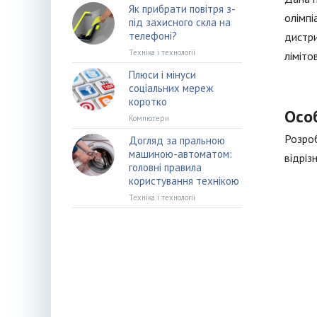
Як прибрати повітря з-
олімпі
під захисного скла на
телефоні?
дистри
Техніка і технології
ліміто
Плюси і мінуси
соціальних мереж
коротко
Осо
Компютери
Розроб
Догляд за пральною
машиною-автоматом:
відріз
головні правила
користування технікою
Техніка і технології