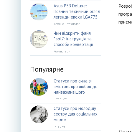
Asus P5B Deluxe:
Розроб
Повний технічний огляд
програ
легенди епохи LGA775
приємн
Техніка і технології
Чим відкрити файл
*.spl7: інструкція та
способи конвертації
Компютери
Популярне
Статуси про сина зі
змістом: про любов до
найважливішого
Інтернет
Статуси про молодшу
сестру для соціальних
мереж
Інтернет
Дана п