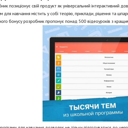
ник позиціонує свій продукт як універсальний інтерактивний дов
м для навчання містить у собі теорію, приклади, рішення та шпарга
ого бонусу розробник пропонує понад 500 відеоуроків з кращим
рограми для навчання дозволяє не тільки підготуватися до черг