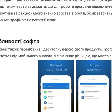
ад. Також варто зауважити, що для роботи програми підключення 
бутива за рахунок цього значно зростає в обсязі, бо як звернен
ваним трафіком це вагомий плюс.
бливості софта
ник також передбачив і десктопну версію свого продукту. Прог
няється від мобільного аналога, з тією лише різницею, що матері