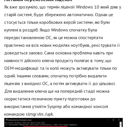
Як вже зрозуміло, що термін ліцензії Windows 10 який діяв у
старій системі, буде збережено автоматично. Однак це
стосується тільки коробкових версій системи, які були
куплені в роздріб. Якщо Windows спочатку була
передвстановленою ОС, як це можна спостерігати
практично на всіх нових моделях ноутбуків, реєструвати її
доведеться заново. Сама основна проблема навіть при
наявності дійсного ключа продукту полягає в тому, що
ОЕМ-модифікації та їх копії можуть активувати тільки по
одній. Іншими словами, спочатку потрібно видалити
ліцензію з вихідної ОС, а потім активувати її до цільової.
Для видалення ключа ще на попередній стадії можна
скористатися позначкою пункту підготовки до
використання утиліти Sysprep або командної консолі
командою slmgr.vbs /upk.