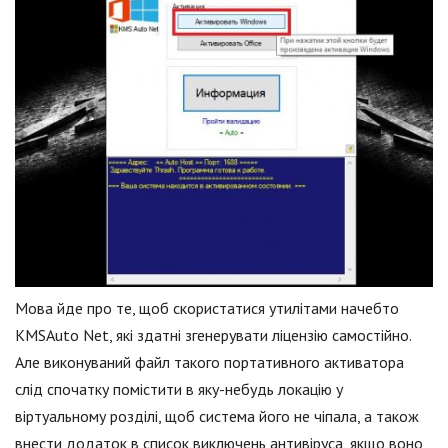
Мова йде про те, щоб скористатися утилітами начебто
KMSAuto Net, які здатні згенерувати ліцензію самостійно.
Але виконуваний файл такого портативного активатора
слід спочатку помістити в яку-небудь локацію у
віртуальному розділі, щоб система його не чіпала, а також
внести додаток в список виключень антивіруса, якщо воно