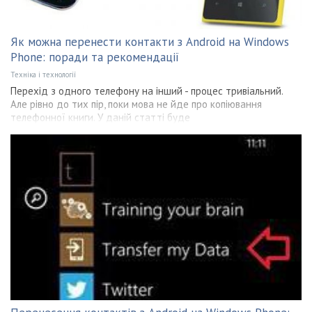
Як можна перенести контакти з Android на Windows
Phone: поради та рекомендації
Техніка і технології
Перехід з одного телефону на інший - процес тривіальний.
Але рівно до тих пір, поки мова не йде про копіювання
телефонної книги. У даній статті буде