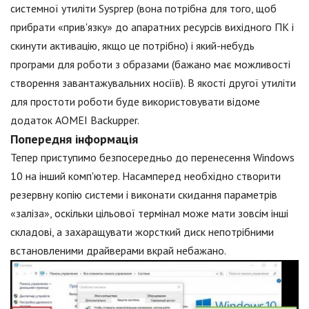
системної утиліти Sysprep (вона потрібна для того, щоб
прибрати «прив'язку» до апаратних ресурсів вихідного ПК і
скинути активацію, якщо це потрібно) і який-небудь
програми для роботи з образами (бажано має можливості
створення завантажувальних носіїв). В якості другої утиліти
для простоти роботи буде використовувати відоме
додаток AOMEI Backupper.
Попередня інформація
Тепер приступимо безпосередньо до перенесення Windows
10 на інший комп'ютер. Насамперед необхідно створити
резервну копію системи і виконати скидання параметрів
«заліза», оскільки цільової термінал може мати зовсім інші
складові, а захаращувати жорсткий диск непотрібними
встановленими драйверами вкрай небажано.