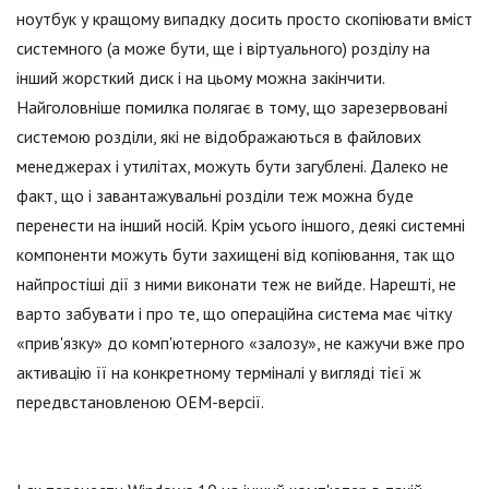
ноутбук у кращому випадку досить просто скопіювати вміст
системного (а може бути, ще і віртуального) розділу на
інший жорсткий диск і на цьому можна закінчити.
Найголовніше помилка полягає в тому, що зарезервовані
системою розділи, які не відображаються в файлових
менеджерах і утилітах, можуть бути загублені. Далеко не
факт, що і завантажувальні розділи теж можна буде
перенести на інший носій. Крім усього іншого, деякі системні
компоненти можуть бути захищені від копіювання, так що
найпростіші дії з ними виконати теж не вийде. Нарешті, не
варто забувати і про те, що операційна система має чітку
«прив'язку» до комп'ютерного «залозу», не кажучи вже про
активацію її на конкретному терміналі у вигляді тієї ж
передвстановленою ОЕМ-версії.