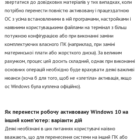
звертатися до довідкових матеріалів у тих випадках, коли
потрібно перенести повністю активовану і працездатною
ОС з усіма встановленими в ній програмами, настройками і
наявними користувацькими файлами на термінал з більш
потужною конфігурацією або при виконанні заміни
комплектуючих власного ПК (наприклад, при заміні
материнської плати або жорсткого диска). За великим
рахунком, процес цей досить складний, однак при виконанні
основних операцій необхідно буде врахувати деякі важливі
нюанси (хоча б для того, щоб не «злетіла» активація, якщо
ос Windows була куплена офіційно).
Як перенести робочу активовану Windows 10 на
інший комп'ютер: варіанти дій
Деякі необізнані в цих питаннях користувачі наївно
вважають, що для перенесення системи на інший ПК або