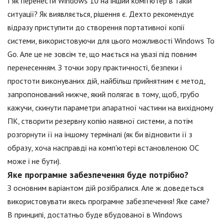
І як перенести Windows 10 на інший комп'ютер в такій
ситуації? Як виявляється, рішення є. Дехто рекомендує
відразу приступити до створення портативної копії
системи, використовуючи для цього можливості Windows To
Go. Але це не зовсім те, що мається на увазі під повним
перенесенням. З точки зору практичності, безпеки і
простоти виконуваних дій, найбільш прийнятним є метод,
запропонований нижче, який полягає в тому, щоб, грубо
кажучи, скинути параметри апаратної частини на вихідному
ПК, створити резервну копію наявної системи, а потім
розгорнути її на іншому терміналі (як би відновити її з
образу, хоча насправді на комп'ютері встановленою ОС
може і не бути).
Яке програмне забезпечення буде потрібно?
З основним варіантом дій розібралися. Але ж доведеться
використовувати якесь програмне забезпечення! Яке саме?
В принципі, достатньо буде вбудованої в Windows