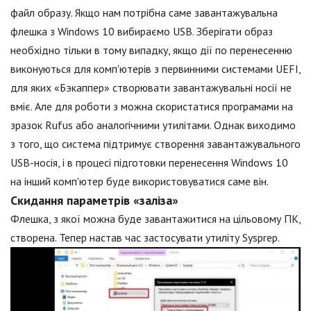
файл образу. Якщо нам потрібна саме завантажувальна
флешка з Windows 10 вибираємо USB. Зберігати образ
необхідно тільки в тому випадку, якщо дії по перенесенню
виконуються для комп'ютерів з первинними системами UEFI,
для яких «Бэкаппер» створювати завантажувальні носії не
вміє. Але для роботи з можна скористатися програмами на
зразок Rufus або аналогічними утилітами. Однак виходимо
з того, що система підтримує створення завантажувального
USB-носія, і в процесі підготовки перенесення Windows 10
на інший комп'ютер буде використовуватися саме він.
Скидання параметрів «заліза»
Флешка, з якої можна буде завантажитися на цільовому ПК,
створена. Тепер настав час застосувати утиліту Sysprep.