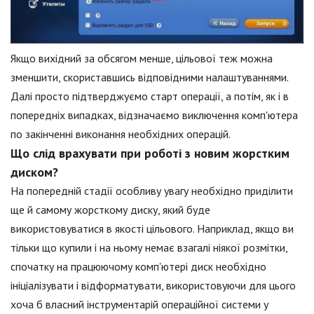
Якщо вихідний за обсягом менше, цільової теж можна
зменшити, скориставшись відповідними налаштуваннями.
Далі просто підтверджуємо старт операції, а потім, як і в
попередніх випадках, відзначаємо виключення комп'ютера
по закінченні виконання необхідних операцій.
Що слід врахувати при роботі з новим жорстким
диском?
На попередній стадії особливу увагу необхідно приділити
ще й самому жорсткому диску, який буде
використовуватися в якості цільового. Наприклад, якщо ви
тільки що купили і на ньому немає взагалі ніякої розмітки,
спочатку на працюючому комп'ютері диск необхідно
ініціалізувати і відформатувати, використовуючи для цього
хоча б власний інструментарій операційної системи у