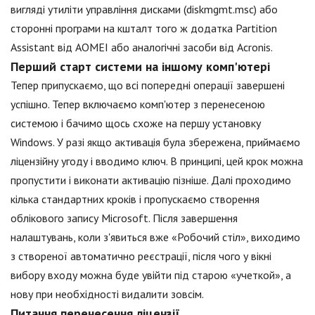
вигляді утиліти управління дисками (diskmgmt.msc) або
сторонні програми на кшталт того ж додатка Partition
Assistant від AOMEI або аналогічні засоби від Acronis.
Перший старт системи на іншому комп'ютері
Тепер припускаємо, що всі попередні операції завершені
успішно. Тепер включаємо комп'ютер з перенесеною
системою і бачимо щось схоже на першу установку
Windows. У разі якщо активація була збережена, приймаємо
ліцензійну угоду і вводимо ключ. В принципі, цей крок можна
пропустити і виконати активацію пізніше. Далі проходимо
кілька стандартних кроків і пропускаємо створення
облікового запису Microsoft. Після завершення
налаштувань, коли з'явиться вже «Робочий стіл», виходимо
з створеної автоматично реєстрації, після чого у вікні
вибору входу можна буде увійти під старою «учеткой», а
нову при необхідності видалити зовсім.
Питання перенесення ліцензії