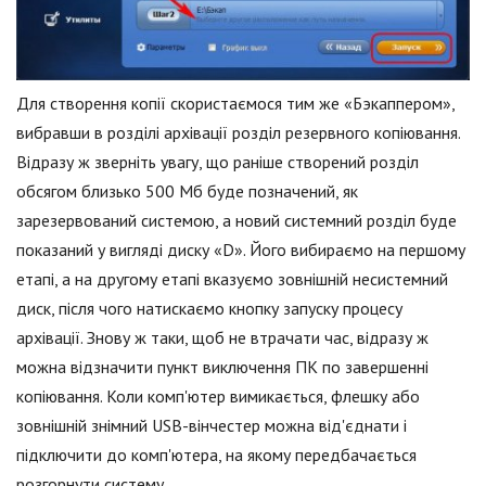
Для створення копії скористаємося тим же «Бэкаппером»,
вибравши в розділі архівації розділ резервного копіювання.
Відразу ж зверніть увагу, що раніше створений розділ
обсягом близько 500 Мб буде позначений, як
зарезервований системою, а новий системний розділ буде
показаний у вигляді диску «D». Його вибираємо на першому
етапі, а на другому етапі вказуємо зовнішній несистемний
диск, після чого натискаємо кнопку запуску процесу
архівації. Знову ж таки, щоб не втрачати час, відразу ж
можна відзначити пункт виключення ПК по завершенні
копіювання. Коли комп'ютер вимикається, флешку або
зовнішній знімний USB-вінчестер можна від'єднати і
підключити до комп'ютера, на якому передбачається
розгорнути систему.