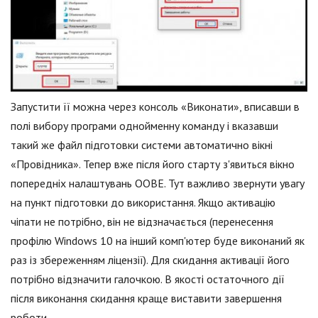
Запустити її можна через консоль «Виконати», вписавши в
полі вибору програми однойменну команду і вказавши
такий же файл підготовки системи автоматично вікні
«Провідника». Тепер вже після його старту з'явиться вікно
попередніх налаштувань OOBE. Тут важливо звернути увагу
на пункт підготовки до використання. Якщо активацію
чіпати не потрібно, він не відзначається (перенесення
профілю Windows 10 на інший комп'ютер буде виконаний як
раз із збереженням ліцензії). Для скидання активації його
потрібно відзначити галочкою. В якості остаточного дії
після виконання скидання краще виставити завершення
роботи.