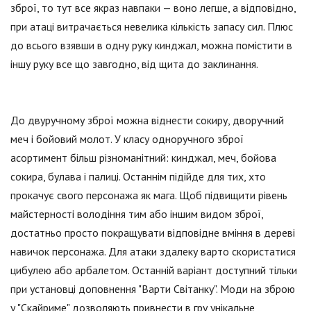
зброї, то тут все якраз навпаки — воно легше, а відповідно,
при атаці витрачається невелика кількість запасу сил. Плюс
до всього взявши в одну руку кинджал, можна помістити в
іншу руку все що завгодно, від щита до заклинання.
До двуручному зброї можна віднести сокиру, дворучний
меч і бойовий молот. У класу одноручного зброї
асортимент більш різноманітний: кинджал, меч, бойова
сокира, булава і палиці. Останнім підійде для тих, хто
прокачує свого персонажа як мага. Щоб підвищити рівень
майстерності володіння тим або іншим видом зброї,
достатньо просто покращувати відповідне вміння в дереві
навичок персонажа. Для атаки здалеку варто скористатися
цибулею або арбалетом. Останній варіант доступний тільки
при установці доповнення "Варти Світанку". Моди на зброю
у "Скайриме" дозволяють привнести в гру унікальне