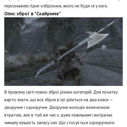
персонажеві гідне озброєння, якого не буде ні у кого.
Опис зброї в "Скайриме"
В ігровому світі повно зброї різних категорій. Для початку
варто знати, що вся зброя в грі ділиться на два класи —
дворучне і одноручне. Дворучне володіє величезною
втратою, але в той же час є дуже повільним і витрачає
чималу кількість запасу сил. Що стосується одноручного