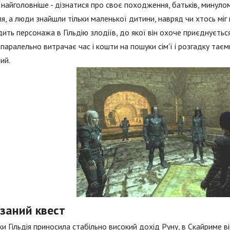
 а найголовніше - дізнатися про своє походження, батьків, минулом
я, а люди знайшли тільки маленької дитини, навряд чи хтось міг
ить персонажа в Гільдію злодіїв, до якої він охоче приєднується.
паралельно витрачає час і кошти на пошуки сім'ї і розгадку таєм
ий.
ізаний квест
ки Гільдія приносила стабільно високий дохід Руну, в Скайриме в