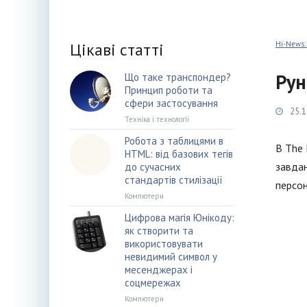
Цікаві статті
Hi-News:
Рун
Що таке транспондер?
Принцип роботи та
сфери застосування
25.1
Техніка і технології
Робота з таблицями в
В The 
HTML: від базових тегів
завдан
до сучасних
стандартів стилізації
персон
Компютери
Цифрова магія Юнікоду:
як створити та
використовувати
невидимий символ у
месенджерах і
соцмережах
Компютери