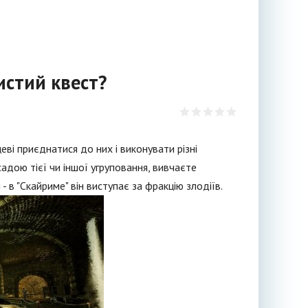
истий квест?
цеві приєднатися до них і виконувати різні
адою тієї чи іншої угруповання, вивчаєте
- в "Скайриме" він виступає за фракцію злодіїв.