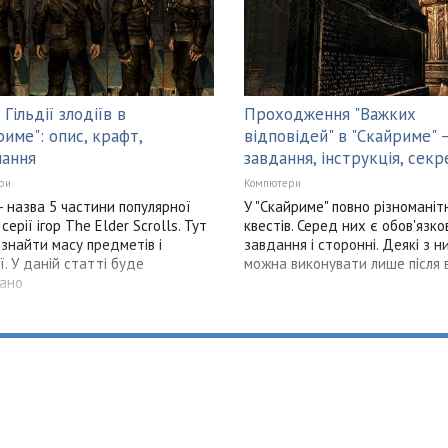
Гільдії злодіїв в
Проходження "Важких
риме": опис, крафт,
відповідей" в "Скайриме" 
ання
завдання, інструкція, секр
ри
Компютери
 - назва 5 частини популярної
У "Скайриме" повно різноманіт
 серії ігор The Elder Scrolls. Тут
квестів. Серед них є обов'язко
знайти масу предметів і
завдання і сторонні. Деякі з н
ї. У даній статті буде
можна виконувати лише після 
ано