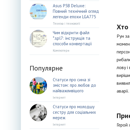
Asus P5B Deluxe:
Повний технічний огляд
легенди епохи LGA775
Техніка і технології
Хто
Чим відкрити файл
Рун за
*.spl7: інструкція та
способи конвертації
момент
Компютери
персон
рибалк
Популярне
лову і
виріши
Статуси про сина зі
виявил
змістом: про любов до
найважливішого
аварії.
Інтернет
Статуси про молодшу
сестру для соціальних
Приє
мереж
Герой 
Інтернет