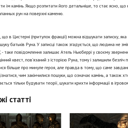
ти їм камінь. Якщо розпитати його детальніше, то стає ясно, що
панных рун на поверхні каменю.
, що в Цистерні (притулок фракції) можна відшукати записку, яка
шуку батьків Руна. У записці також згадується, що людина не змі
ї", - таке повідомлення залишає Атель Ньюберрі у своєму зверне
інний квест, пов'язаний з історією Руна, тому і залишили безліч
ися більше про минуле героя, але правда в тому, що саме завдання
ізнатися, чим закінчилися пошуки, що означає камінь, а також хто
ється тільки будувати теорії, шукати крихти інформації в ігровом
жі статті