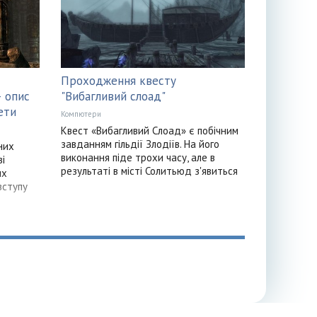
Проходження квесту
– опис
"Вибагливий слоад"
ети
Компютери
Квест «Вибагливий Слоад» є побічним
завданням гільдії Злодіїв. На його
них
виконання піде трохи часу, але в
ві
результаті в місті Солитьюд з'явиться
их
вступу