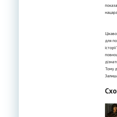
показа
нацара
Цікаво
для по
історі
повноц
дізнат
Тому д
Залиша
Схо