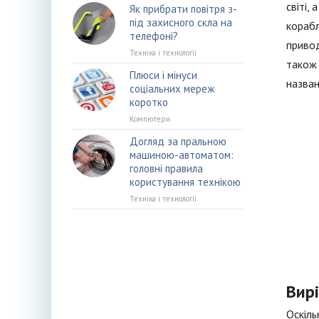
світі,
Як прибрати повітря з-
під захисного скла на
корабл
телефоні?
привод
Техніка і технології
також 
Плюси і мінуси
назван
соціальних мереж
коротко
Компютери
Догляд за пральною
машиною-автоматом:
головні правила
користування технікою
Техніка і технології
Вир
Оскіль