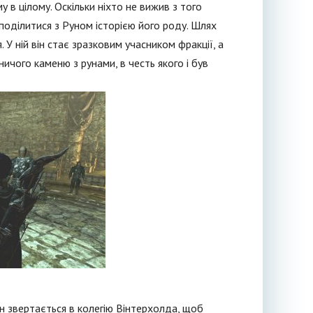
у в цілому. Оскільки ніхто не вижив з того
 поділитися з Руном історією його роду. Шлях
 У ній він стає зразковим учасником фракції, а
ничого каменю з рунами, в честь якого і був
ін звертається в колегію Вінтерхолда, щоб