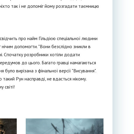
 ніхто так і не допоміг йому розгадати таємницю
 свідчить про найм Гільдією спеціальної людини
г нічим допомогти. "Вони безслідно зникли в
нні. Спочатку розробники хотіли додати
 передумов до цього. Багато гравці намагаються
 було вирізана з фінальної версії "Висування".
 такий Рун насправді, не вдасться нікому.
у світі!