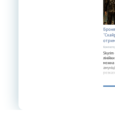
Броня 
"Скай
отрим
Компюте
Skyrim
лінійки
можна 
амуніці
розказ