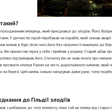
 такий?
 походженням імперець, який приєднався до злодіїв. Його біогр
ами. У дитинстві герой перебував на кораблі, який зазнав аварі
аж вижив в бурі, після чого його без свідомості викинуло до бе
а. Він прихистив героя у себе і прийняв у родину. Старий дбав п
 всіляко підтримував його. Спочатку він не знав нічого про минуле
в прозвати хлопця Руном на честь дорогоцінного каменю, який з
и на березі. Цей камінь сильно нагадував давні руни, тому подібн
днання до Гільдії злодіїв
жив з рибалкою до того моменту, поки той не помер від старості