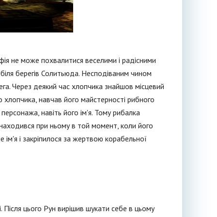
афія не може похвалитися веселими і радісними
ї біля берегів Солитьюда. Несподіваним чином
рега. Через деякий час хлопчика знайшов місцевий
ро хлопчика, навчав його майстерності рибного
 персонажа, навіть його ім'я. Тому рибалка
находився при ньому в той момент, коли його
е ім'я і закріпилося за жертвою корабельної
. Після цього Рун вирішив шукати себе в цьому