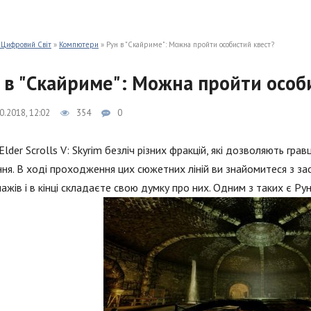
 Цифровий Світ
»
Компютери
» Рун в "Скайриме": Можна пройти особистий квест?
 в "Скайриме": Можна пройти особ
0.2018, 12:02
354
0
Elder Scrolls V: Skyrim безліч різних фракцій, які дозволяють грав
ня. В ході проходження цих сюжетних ліній ви знайомитеся з зас
ажів і в кінці складаєте свою думку про них. Одним з таких є Рун 