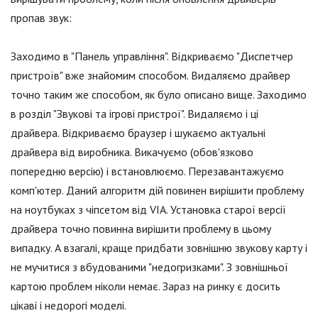
пропав звук:
Заходимо в "Панель управління". Відкриваємо "Диспетчер
пристроїв" вже знайомим способом. Видаляємо драйвер
точно таким же способом, як було описано вище. Заходимо
в розділ "Звукові та ігрові пристрої". Видаляємо і ці
драйвера. Відкриваємо браузер і шукаємо актуальні
драйвера від виробника. Викачуємо (обов'язково
попередню версію) і встановлюємо. Перезавантажуємо
комп'ютер. Даний алгоритм дій повинен вирішити проблему
на ноутбуках з чіпсетом від VIA. Установка старої версії
драйвера точно повинна вирішити проблему в цьому
випадку. А взагалі, краще придбати зовнішню звукову карту і
не мучитися з вбудованими "недогризками". З зовнішньої
картою проблем ніколи немає. Зараз на ринку є досить
цікаві і недорогі моделі.