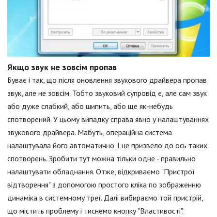
Якщо звук не зовсім пропав
Буває і так, що після оновлення звукового драйвера пропав
звук, але не зовсім. Тобто звуковий супровід є, але сам звук
або дуже слабкий, або шипить, або ще як-небудь
спотворений. У цьому випадку справа явно у налаштуваннях
звукового драйвера. Мабуть, операційна система
налаштувала його автоматично. І це призвело до ось таких
спотворень. Зробити тут можна тільки одне - правильно
налаштувати обладнання. Отже, відкриваємо "Пристрої
відтворення" з допомогою простого кліка по зображенню
динаміка в системному треї. Далі вибираємо той пристрій,
що містить проблему і тиснемо кнопку "Властивості".