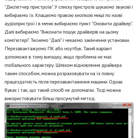
"Диспетчер пристроїв". У списку пристроїв шукаємо звукові і
вибираємо їх. Клацаємо правою кнопкою миші по назві
аудіопристрої і в меню вибираємо пункт "Оновити драйвер".
Далі вибираємо "Виконати пошук драйверів на цьому
комп'ютері". Тиснемо "Далі" і чекаємо закінчення установки.
Перезавантажуємо ПК або ноутбук. Такий варіант
допоможе в тому випадку, якщо проблема не має
глобального характеру. Шляхом відновлення драйвера
таким способом, можна розраховувати на їх повну
працездатність після перезавантаження машини. Однак
буває і так, що такий спосіб не допомагає. Тоді можна
використовувати більш просунутий метод.