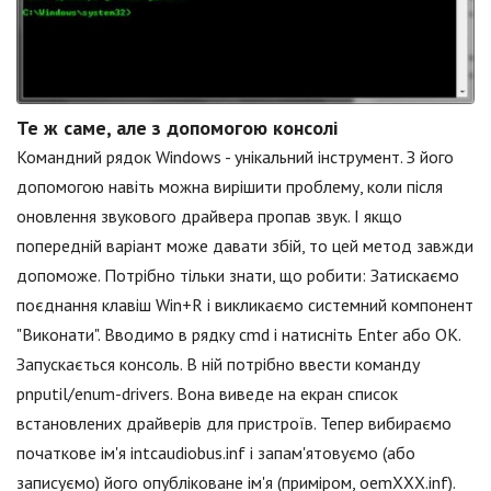
Те ж саме, але з допомогою консолі
Командний рядок Windows - унікальний інструмент. З його
допомогою навіть можна вирішити проблему, коли після
оновлення звукового драйвера пропав звук. І якщо
попередній варіант може давати збій, то цей метод завжди
допоможе. Потрібно тільки знати, що робити: Затискаємо
поєднання клавіш Win+R і викликаємо системний компонент
"Виконати". Вводимо в рядку cmd і натисніть Enter або ОК.
Запускається консоль. В ній потрібно ввести команду
pnputil/enum-drivers. Вона виведе на екран список
встановлених драйверів для пристроїв. Тепер вибираємо
початкове ім'я intcaudiobus.inf і запам'ятовуємо (або
записуємо) його опубліковане ім'я (приміром, oemXXX.inf).