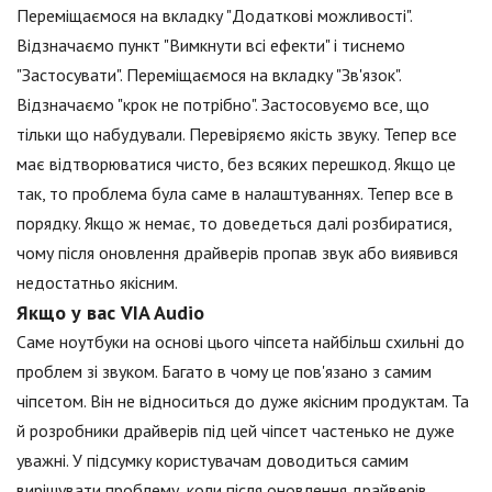
Переміщаємося на вкладку "Додаткові можливості".
Відзначаємо пункт "Вимкнути всі ефекти" і тиснемо
"Застосувати". Переміщаємося на вкладку "Зв'язок".
Відзначаємо "крок не потрібно". Застосовуємо все, що
тільки що набудували. Перевіряємо якість звуку. Тепер все
має відтворюватися чисто, без всяких перешкод. Якщо це
так, то проблема була саме в налаштуваннях. Тепер все в
порядку. Якщо ж немає, то доведеться далі розбиратися,
чому після оновлення драйверів пропав звук або виявився
недостатньо якісним.
Якщо у вас VIA Audio
Саме ноутбуки на основі цього чіпсета найбільш схильні до
проблем зі звуком. Багато в чому це пов'язано з самим
чіпсетом. Він не відноситься до дуже якісним продуктам. Та
й розробники драйверів під цей чіпсет частенько не дуже
уважні. У підсумку користувачам доводиться самим
вирішувати проблему, коли після оновлення драйверів