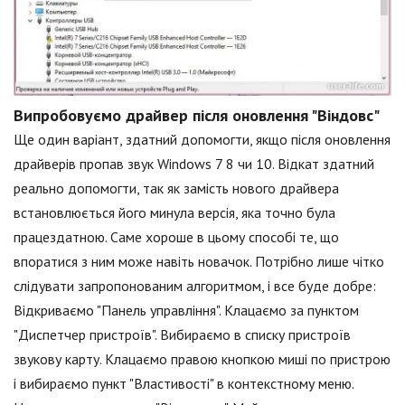
Випробовуємо драйвер після оновлення "Віндовс"
Ще один варіант, здатний допомогти, якщо після оновлення
драйверів пропав звук Windows 7 8 чи 10. Відкат здатний
реально допомогти, так як замість нового драйвера
встановлюється його минула версія, яка точно була
працездатною. Саме хороше в цьому способі те, що
впоратися з ним може навіть новачок. Потрібно лише чітко
слідувати запропонованим алгоритмом, і все буде добре:
Відкриваємо "Панель управління". Клацаємо за пунктом
"Диспетчер пристроїв". Вибираємо в списку пристроїв
звукову карту. Клацаємо правою кнопкою миші по пристрою
і вибираємо пункт "Властивості" в контекстному меню.