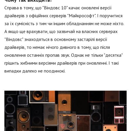
Справа в тому, що "Віндовс 10" качає оновлені версії
драйверів з офіційних серверів "Майкрософт". І поручитися
за їх сумісність з тим чи іншим обладнанням не може ніхто.
А якщо ще врахувати, що зазвичай на власних серверах
"Віндовс" знаходяться в основному застарілі версії
драйверів, то немає нічого дивного в тому, що після
оновлення останніх пропав звук. Однак не тільки "десятка"
грішить хибними версіями драйверів при оновленні. І такі
випадки далеко не поодинокі.