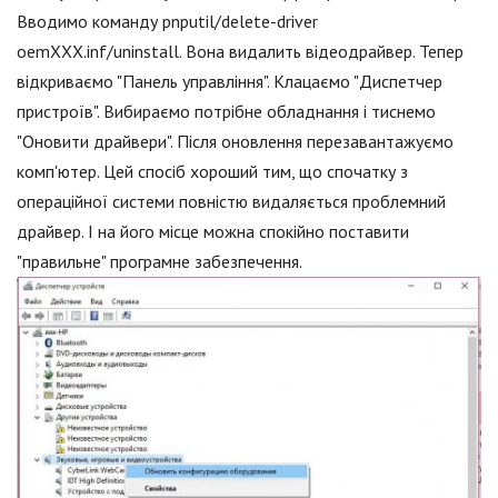
Вводимо команду pnputil/delete-driver
oemXXX.inf/uninstall. Вона видалить відеодрайвер. Тепер
відкриваємо "Панель управління". Клацаємо "Диспетчер
пристроїв". Вибираємо потрібне обладнання і тиснемо
"Оновити драйвери". Після оновлення перезавантажуємо
комп'ютер. Цей спосіб хороший тим, що спочатку з
операційної системи повністю видаляється проблемний
драйвер. І на його місце можна спокійно поставити
"правильне" програмне забезпечення.