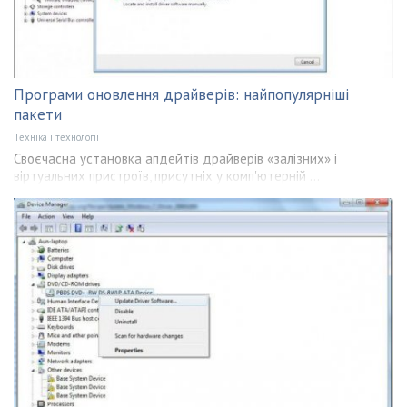
Програми оновлення драйверів: найпопулярніші
пакети
Техніка і технології
Своєчасна установка апдейтів драйверів «залізних» і
віртуальних пристроїв, присутніх у комп'ютерній ...