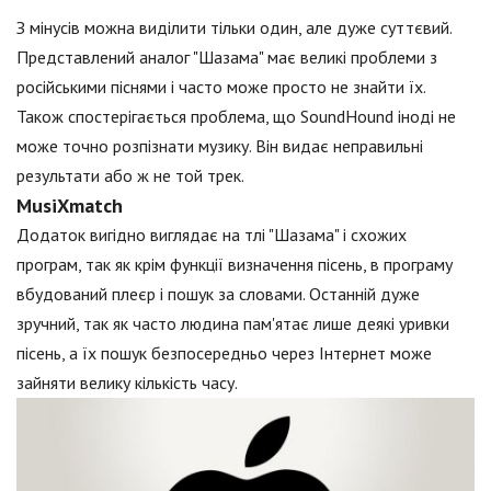
З мінусів можна виділити тільки один, але дуже суттєвий.
Представлений аналог "Шазама" має великі проблеми з
російськими піснями і часто може просто не знайти їх.
Також спостерігається проблема, що SoundHound іноді не
може точно розпізнати музику. Він видає неправильні
результати або ж не той трек.
MusiXmatch
Додаток вигідно виглядає на тлі "Шазама" і схожих
програм, так як крім функції визначення пісень, в програму
вбудований плеєр і пошук за словами. Останній дуже
зручний, так як часто людина пам'ятає лише деякі уривки
пісень, а їх пошук безпосередньо через Інтернет може
зайняти велику кількість часу.