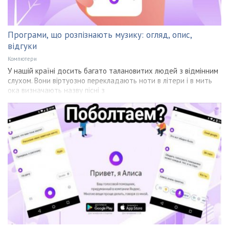
Програми, що розпізнають музику: огляд, опис,
відгуки
Компютери
У нашій країні досить багато талановитих людей з відмінним
слухом. Вони віртуозно перекладають ноти в літери і в мить
ока визначають назву пісні з