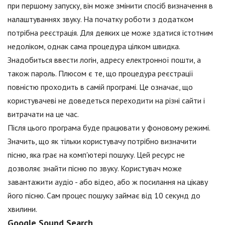
при першому запуску, він може змінити спосіб визначення в
налаштуваннях звуку. На початку роботи з додатком
потрібна реєстрація. Для деяких це може здатися істотним
недоліком, однак сама процедура цілком швидка.
Знадобиться ввести логін, адресу електронної пошти, а
також пароль. Плюсом є те, що процедура реєстрації
повністю проходить в самій програмі. Це означає, що
користувачеві не доведеться переходити на різні сайти і
витрачати на це час.
Після цього програма буде працювати у фоновому режимі.
Значить, що як тільки користувачу потрібно визначити
пісню, яка грає на комп'ютері пошуку. Цей ресурс не
дозволяє знайти пісню по звуку. Користувач може
завантажити аудіо - або відео, або ж посилання на цікаву
його пісню. Сам процес пошуку займає від 10 секунд до
хвилини.
Google Sound Search