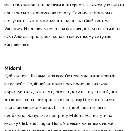
миттєво замовляти послуги в Інтернеті, а також управляти
пристроєм за допомогою голосу. Єдиним недоліком є
відсутність такої можливості на операційній системі
Windows. На даний момент ця функція доступна тільки на
iOS і Android пристроях, хоча в майбутньому ситуація
виправиться.
Midomi
Цей аналог "Шазама" для комп'ютера має англомовний
інтерфейс. Подібний недолік практично не заважає
користувачеві, так як у цього він досить інтуїтивний, що
дозволяє легко використати програму і без особливих
знань англійської мови. Для того, щоб знайти пісню,
необхідно: Запустити програму Midomi. Натиснути на
кнопку Click and Sing or Hum. У деяких випадках може