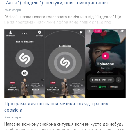
"Аліса" ("Яндекс"): відгуки, опис, використання
Компютери
"Аліса" - назва нового голосового помічника від "Яндекса". Що
це за програма? Наскільки добре воно працює? Що про
Програма для впізнання музики: огляд кращих
сервісів
Компютери
Напевно, кожному знайома ситуація, коли ви чуєте де-небудь
знайому мелодію, але ніяк не можете згадати, як називається