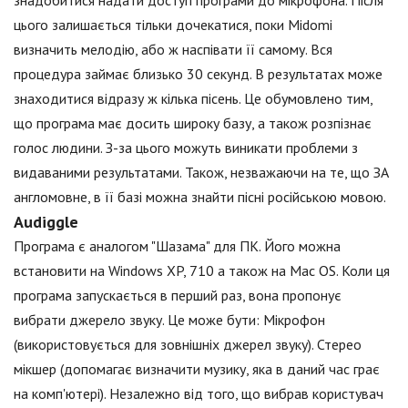
знадобитися надати доступ програми до мікрофона. Після
цього залишається тільки дочекатися, поки Midomi
визначить мелодію, або ж наспівати її самому. Вся
процедура займає близько 30 секунд. В результатах може
знаходитися відразу ж кілька пісень. Це обумовлено тим,
що програма має досить широку базу, а також розпізнає
голос людини. З-за цього можуть виникати проблеми з
видаваними результатами. Також, незважаючи на те, що ЗА
англомовне, в її базі можна знайти пісні російською мовою.
Audiggle
Програма є аналогом "Шазама" для ПК. Його можна
встановити на Windows XP, 710 а також на Mac OS. Коли ця
програма запускається в перший раз, вона пропонує
вибрати джерело звуку. Це може бути: Мікрофон
(використовується для зовнішніх джерел звуку). Стерео
мікшер (допомагає визначити музику, яка в даний час грає
на комп'ютері). Незалежно від того, що вибрав користувач