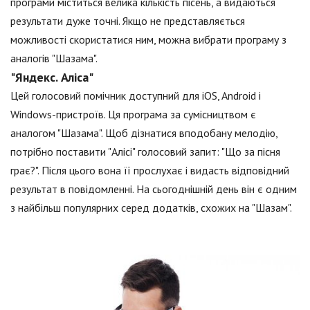
програми міститься велика кількість пісень, а видаються
результати дуже точні. Якщо не представляється
можливості скористатися ним, можна вибрати програму з
аналогів "Шазама".
"Яндекс. Аліса"
Цей голосовий помічник доступний для iOS, Android і
Windows-пристроїв. Ця програма за сумісництвом є
аналогом "Шазама". Щоб дізнатися вподобану мелодію,
потрібно поставити "Алісі" голосовий запит: "Що за пісня
грає?". Після цього вона її прослухає і видасть відповідний
результат в повідомленні. На сьогоднішній день він є одним
з найбільш популярних серед додатків, схожих на "Шазам".