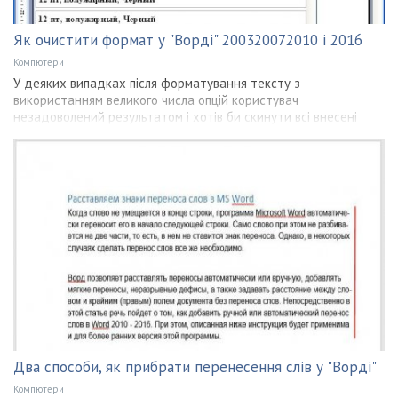
Як очистити формат у "Ворді" 200320072010 і 2016
Компютери
У деяких випадках після форматування тексту з
використанням великого числа опцій користувач
незадоволений результатом і хотів би скинути всі внесені
Два способи, як прибрати перенесення слів у "Ворді"
Компютери