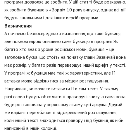
програми дозволяє це зробити. У цій статті буде розказано,
як зробити буквицю в «Ворді» 10 року випуску, однак всі дії
будуть загальними і для інших версій програми.
Визначення
А почнемо безпосередньо з визначення, що таке буквиця,
але повною мірою опишемо саме буквицю в програмі. Як
багато хто знає з уроків російської мови, буквиця – це
заголовна буква, що стоїть на початку глави. Зазвичай вона
має розмір, у багато разів перевершує інший шрифт у тексті.
У програмі ж буквиця має такі ж характеристики, але її
вставка може відрізнятися за місцем розташування.
Наприклад, ви можете вставити її в сам текст. У такому
разі слова будуть обходити її праворуч і знизу, а сама вона
буде розташована у верхньому лівому куті аркуша. Другий
же варіант передбачає її відокремлений розташування,
коли інший текст знаходиться праворуч від буквиці, як ніби
написаний в іншій колонці.