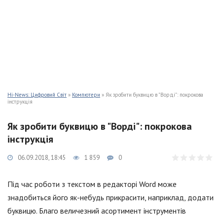
Hi-News: Цифровий Світ
»
Компютери
» Як зробити буквицю в "Ворді": покрокова
інструкція
Як зробити буквицю в "Ворді": покрокова
інструкція
06.09.2018, 18:45
1 859
0
Під час роботи з текстом в редакторі Word може
знадобиться його як-небудь прикрасити, наприклад, додати
буквицю. Благо величезний асортимент інструментів