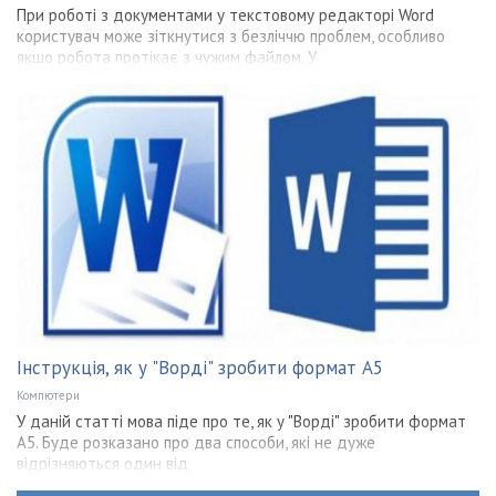
При роботі з документами у текстовому редакторі Word
користувач може зіткнутися з безліччю проблем, особливо
якщо робота протікає з чужим файлом. У
Інструкція, як у "Ворді" зробити формат А5
Компютери
У даній статті мова піде про те, як у "Ворді" зробити формат
А5. Буде розказано про два способи, які не дуже
відрізняються один від