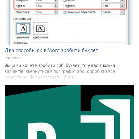
Два способи, як в Word зробити буклет
Компютери
Якщо ви хочете зробити собі буклет, то у вас є кілька
варіантів: звернутися в поліграфію або ж зробити все
самостійно. Як раз в статті і буде