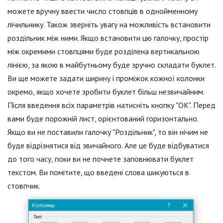
можете вручну ввести число стовпців в однойменному
лічильнику. Також зверніть увагу на можливість встановити
роздільник між ними. Якщо встановити цю галочку, простір
між окремими стовпцями буде розділена вертикальною
лінією, за якою в майбутньому буде зручно складати буклет.
Ви ще можете задати ширину і проміжок кожної колонки
окремо, якщо хочете зробити буклет більш незвичайним.
Після введення всіх параметрів натисніть кнопку "ОК". Перед
вами буде порожній лист, орієнтований горизонтально.
Якщо ви не поставили галочку "Роздільник", то він нічим не
буде відрізнятися від звичайного. Але це буде відбуватися
до того часу, поки ви не почнете заповнювати буклет
текстом. Ви помітите, що введені слова шикуються в
стовпчик.