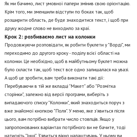
Як ми бачимо, лист умовної папери змінив свою орієнтацію.
Крім того, ми зменшили відступи по боках так, щоб
розширити область, де буде знаходитися текст, і щоб при
друку жодне слово не виходило за краї.
Крок 2: розбиваємо лист на колонки
Продовжуючи розповідати, як робити буклети у "Ворді", ми
переходимо до другого кроку - поділу всієї області на
колонки. Це необхідно, щоб в майбутньому буклет можна
було скласти так, щоб текст все одно залишалася на увазі.
А щоб це зробити, вам треба виконати такі дії:
Перебуваючи в тій же вкладці "Макет" або "Розмітка
сторінки", залежно від версії програми, виберіть з
випадаючого списку "Колонки", який знаходиться поруч з
вже знайомої кнопкою "Поля". У меню, яке з'явиться після
цього, вам потрібно вибрати число стовпців. Якщо у
запропонованих варіантах потрібного ви не бачите, тоді
натисніть "Інші". З'явиться вікно налаштувань. У ньому ви