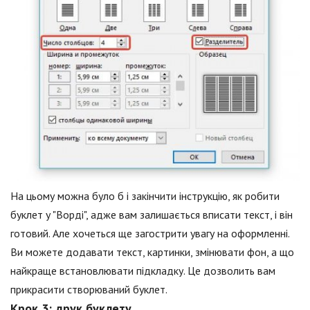
На цьому можна було б і закінчити інструкцію, як робити
буклет у "Ворді", адже вам залишається вписати текст, і він
готовий. Але хочеться ще загострити увагу на оформленні.
Ви можете додавати текст, картинки, змінювати фон, а що
найкраще встановлювати підкладку. Це дозволить вам
прикрасити створюваний буклет.
Крок 3: друк буклету