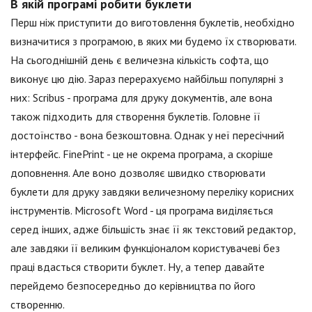
В якій програмі робити буклети
Перш ніж приступити до виготовлення буклетів, необхідно
визначитися з програмою, в яких ми будемо їх створювати.
На сьогоднішній день є величезна кількість софта, що
виконує цю дію. Зараз перерахуємо найбільш популярні з
них: Scribus - програма для друку документів, але вона
також підходить для створення буклетів. Головне її
достоїнство - вона безкоштовна. Однак у неї пересічний
інтерфейс. FinePrint - це не окрема програма, а скоріше
доповнення. Але воно дозволяє швидко створювати
буклети для друку завдяки величезному переліку корисних
інструментів. Microsoft Word - ця програма виділяється
серед інших, адже більшість знає її як текстовий редактор,
але завдяки її великим функціоналом користувачеві без
праці вдасться створити буклет. Ну, а тепер давайте
перейдемо безпосередньо до керівництва по його
створенню.