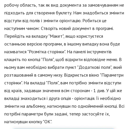
робочу область, так як вид документа за замовчуванням не
підходить для створення буклету. Нам знадобиться змінити
відступи від полів і змінити орієнтацію. Робиться це
наступним чином: Створіть новий документ в програмі.
Перейдіть на вкладку "Макет", якщо користуєтеся
останньою версією програми, в іншому випадку вона буде
називатися "Розмітка сторінки". На панелі інструментів
клацніть по кнопці "Поля", щоб відкрити відповідне меню. В
ньому вам необхідно вибрати пункт "Додаткові поля", який
розташований в самому низу. Відкриється вікно "Параметри
сторінки". На вкладці "Поля", вам потрібно змінити відступи
від країв, задавши значення всім сторонам - 1 див. У цій же
вкладці знаходиться і друга опція - орієнтація. Її необхідно
змінити на альбомну, натиснувши по однойменній кнопці. Всі
потрібні параметри були задані, тепер застосуйте їх,
натиснувши кнопку "ОК".