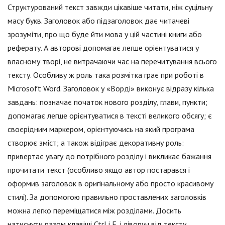
Структурований текст завжди цікавіше читати, ніж суцільну
масу букв. Заголовок або підзаголовок дає читачеві
зрозуміти, про що буде йти мова у цій частині книги або
реферату. А авторові допомагає легше орієнтуватися у
власному творі, не витрачаючи час на перечитування всього
тексту. Особливу ж роль така розмітка грає при роботі в
Microsoft Word. Заголовок у «Ворді» виконує відразу кілька
завдань: позначає початок нового розділу, глави, пункти;
допомагає легше орієнтуватися в тексті великого обсягу; є
своєрідним маркером, орієнтуючись на який програма
створює зміст; а також відіграє декоративну роль:
привертає увагу до потрібного розділу і викликає бажання
прочитати текст (особливо якщо автор постарався і
оформив заголовок в оригінальному або просто красивому
стилі). За допомогою правильно проставлених заголовків
можна легко переміщатися між розділами. Досить
натиснути разом клавіші Ctrl і F, і ліворуч від тексту