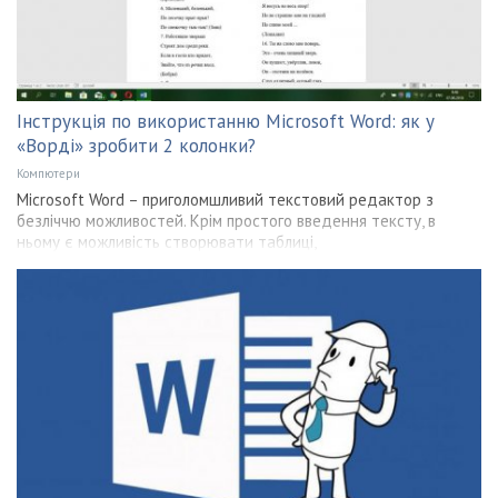
Інструкція по використанню Microsoft Word: як у
«Ворді» зробити 2 колонки?
Компютери
Microsoft Word – приголомшливий текстовий редактор з
безліччю можливостей. Крім простого введення тексту, в
ньому є можливість створювати таблиці,