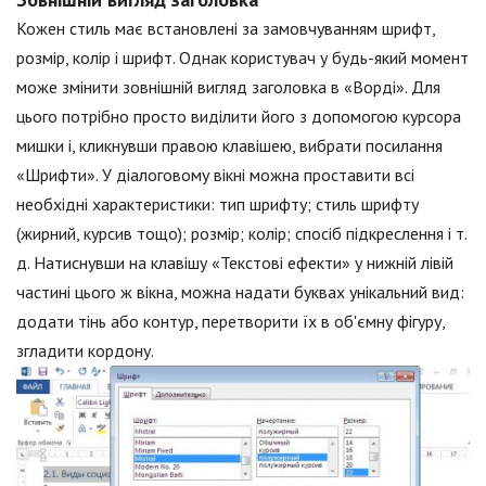
Кожен стиль має встановлені за замовчуванням шрифт,
розмір, колір і шрифт. Однак користувач у будь-який момент
може змінити зовнішній вигляд заголовка в «Ворді». Для
цього потрібно просто виділити його з допомогою курсора
мишки і, кликнувши правою клавішею, вибрати посилання
«Шрифти». У діалоговому вікні можна проставити всі
необхідні характеристики: тип шрифту; стиль шрифту
(жирний, курсив тощо); розмір; колір; спосіб підкреслення і т.
д. Натиснувши на клавішу «Текстові ефекти» у нижній лівій
частині цього ж вікна, можна надати буквах унікальний вид:
додати тінь або контур, перетворити їх в об'ємну фігуру,
згладити кордону.