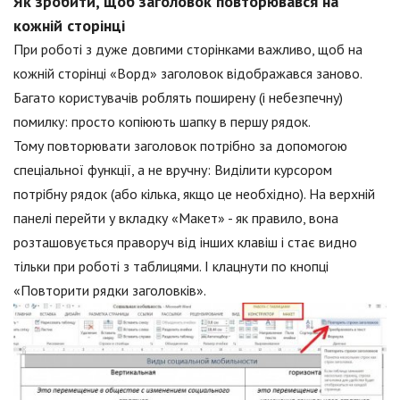
Як зробити, щоб заголовок повторювався на
кожній сторінці
При роботі з дуже довгими сторінками важливо, щоб на
кожній сторінці «Ворд» заголовок відображався заново.
Багато користувачів роблять поширену (і небезпечну)
помилку: просто копіюють шапку в першу рядок.
Тому повторювати заголовок потрібно за допомогою
спеціальної функції, а не вручну: Виділити курсором
потрібну рядок (або кілька, якщо це необхідно). На верхній
панелі перейти у вкладку «Макет» - як правило, вона
розташовується праворуч від інших клавіш і стає видно
тільки при роботі з таблицями. І клацнути по кнопці
«Повторити рядки заголовків».