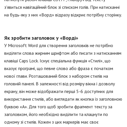
з'явиться навігаційний блок зі списком голів. При натисканні
на будь-яку з них «Ворд» відразу відкриє потрібну сторінку.
Як зробити заголовок у «Ворді»
У Microsoft Word для створення заголовків не потрібно
виділяти слова жирним шрифтом або писати з натисканням
клавіші Caps Lock. Існує спеціальна функція «Стилі», що
вказує програмі, що певне слово або фраза є початком
нової глави. Розташований блок з набором стилів на
головній панелі. В залежності від розміру вікна і дозволу
екрану, він може відображати перші 5-6 доступних для
використання стилів, або виглядати як кнопка із заголовною
буквою «А». Для того щоб зробити фрагмент тексту за
заголовком, його необхідно виділити та клацнути по
одному зі стилів. Кожен з цих маркерів має своє