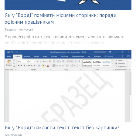
Як у "Ворді" поміняти місцями сторінки: поради
офісним працівникам
Техніка і технології
У процесі роботи з текстовими документами іноді виникає
необхідність змінити порядок сторінок. Приміром...
Як у "Ворді" накласти текст текст без картинки?
Компютери