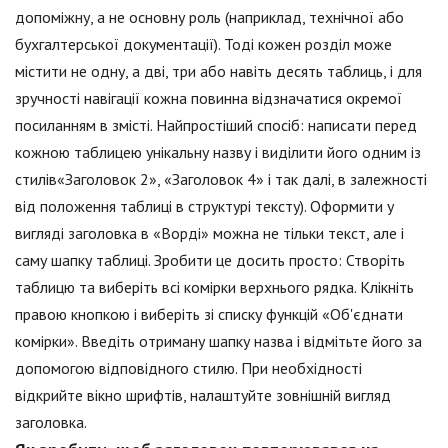
допоміжну, а не основну роль (наприклад, технічної або
бухгалтерської документації). Тоді кожен розділ може
містити не одну, а дві, три або навіть десять таблиць, і для
зручності навігації кожна повинна відзначатися окремої
посиланням в змісті. Найпростіший спосіб: написати перед
кожною таблицею унікальну назву і виділити його одним із
стилів«Заголовок 2», «Заголовок 4» і так далі, в залежності
від положення таблиці в структурі тексту). Оформити у
вигляді заголовка в «Ворді» можна не тільки текст, але і
саму шапку таблиці. Зробити це досить просто: Створіть
таблицю та виберіть всі комірки верхнього рядка. Клікніть
правою кнопкою і виберіть зі списку функцій «Об'єднати
комірки». Введіть отриману шапку назва і відмітьте його за
допомогою відповідного стилю. При необхідності
відкрийте вікно шрифтів, налаштуйте зовнішній вигляд
заголовка.