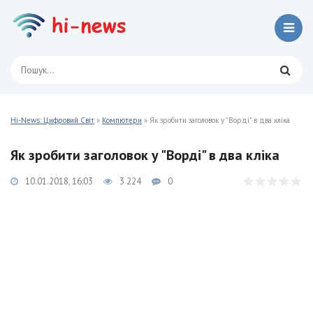
Hi-News: Цифровий Світ
»
Компютери
» Як зробити заголовок у "Ворді" в два кліка
Як зробити заголовок у "Ворді" в два кліка
10.01.2018, 16:03
3 224
0