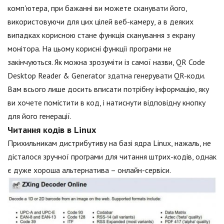
комп'ютера, при бажанні ви можете сканувати його,
використовуючи для цих цілей веб-камеру, а в деяких
випадках корисною стане функція сканування з екрану
монітора. На цьому корисні функції програми не
закінчуються. Як можна зрозуміти із самої назви, QR Code
Desktop Reader & Generator здатна генерувати QR-коди.
Вам всього лише досить вписати потрібну інформацію, яку
ви хочете помістити в код, і натиснути відповідну кнопку
для його генерації.
Читання кодів в Linux
Прихильникам дистрибутиву на базі ядра Linux, нажаль, не
дісталося зручної програми для читання штрих-кодів, однак
є дуже хороша альтернатива – онлайн-сервіси.