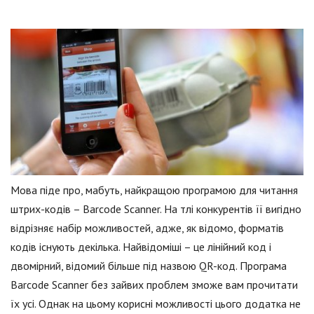
Мова піде про, мабуть, найкращою програмою для читання
штрих-кодів – Barcode Scanner. На тлі конкурентів її вигідно
відрізняє набір можливостей, адже, як відомо, форматів
кодів існують декілька. Найвідоміші – це лінійний код і
двомірний, відомий більше під назвою QR-код. Програма
Barcode Scanner без зайвих проблем зможе вам прочитати
їх усі. Однак на цьому корисні можливості цього додатка не