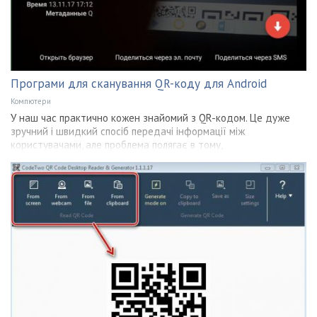
Програми для сканування QR-коду для Android
Компютери
У наш час практично кожен знайомий з QR-кодом. Це дуже
зручний і швидкий спосіб передачі інформації між
користувачами, але проблема полягає в тому,