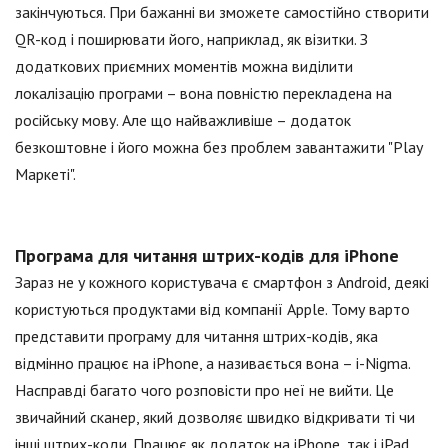
закінчуються. При бажанні ви зможете самостійно створити
QR-код і поширювати його, наприклад, як візитки. З
додаткових приємних моментів можна виділити
локалізацію програми – вона повністю перекладена на
російську мову. Але що найважливіше – додаток
безкоштовне і його можна без проблем завантажити "Play
Маркеті".
Програма для читання штрих-кодів для iPhone
Зараз не у кожного користувача є смартфон з Android, деякі
користуються продуктами від компанії Apple. Тому варто
представити програму для читання штрих-кодів, яка
відмінно працює на iPhone, а називається вона – i-Nigma.
Насправді багато чого розповісти про неї не вийти. Це
звичайний сканер, який дозволяє швидко відкривати ті чи
інші штрих-коди. Працює як додаток на iPhone, так і iPad.