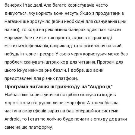
банерах і так далі. Але багато користувачів часто
дивуються, яку користь вони несуть. Якщо з продуктами в
магазині ще зрозуміло (вони необхідні для сканування ціни
на касі), то коди на рекламних банерах здаються зовсім
марними. Але не все так просто, адже в штрих-коді
міститься інформація, наприклад та ж посилання на який-
небудь інтернет-ресурс. У свою чергу користувач може без
проблем сканувати штрих-код для читання. Програм для
цього існує неймовірне безліч. І добре, що вони
представлені для різних платформ.
Програма читання штрих-коду на "Андроїд"
Найчастіше користувачеві потрібно сканувати коди в
дорозі, коли під рукою лише смартфон. А так як більша
частина смартфонів зараз на базі операційної системи
Android, то і статтю логічно буде почати з огляду додатки
саме на цю платформу.