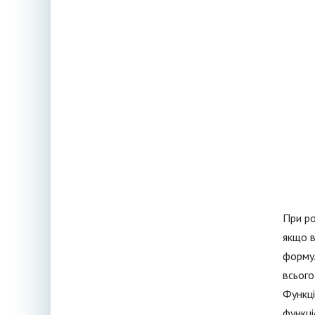
При ро
якщо в
формул
всього
Функці
функці