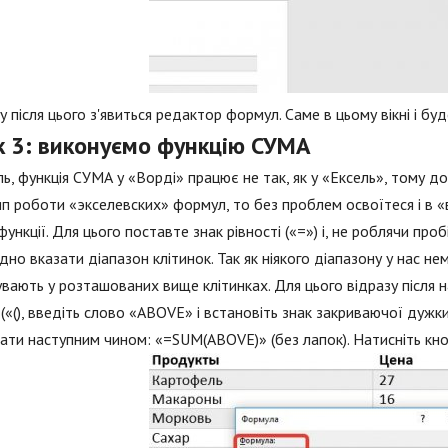
у після цього з'явиться редактор формул. Саме в цьому вікні і бу
к 3: виконуємо функцію СУМА
ь, функція СУМА у «Ворді» працює не так, як у «Ексель», тому д
п роботи «экселевских» формул, то без проблем освоїтеся і в «
функції. Для цього поставте знак рівності («=») і, не роблячи проб
дно вказати діапазон клітинок. Так як ніякого діапазону у нас нем
вають у розташованих вище клітинках. Для цього відразу після 
(«(), введіть слово «ABOVE» і встановіть знак закриваючої дужк
ати наступним чином: «=SUM(ABOVE)» (без лапок). Натисніть кн