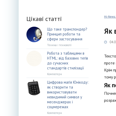
Цікаві статті
Hi-News:
Як 
Що таке транспондер?
Принцип роботи та
сфери застосування
04.0
Техніка і технології
Робота з таблицями в
Тексто
HTML: від базових тегів
проте 
до сучасних
стандартів стилізації
Крім п
Компютери
тому р
Цифрова магія Юнікоду:
Як п
як створити та
використовувати
Почнем
невидимий символ у
розрах
месенджерах і
соцмережах
Компютери