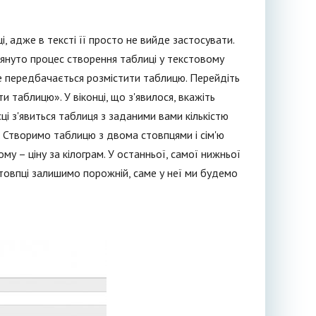
, адже в тексті її просто не вийде застосувати.
лянуто процес створення таблиці у текстовому
де передбачається розмістити таблицю. Перейдіть
и таблицю». У віконці, що з'явилося, вкажіть
ісці з'явиться таблиця з заданими вами кількістю
. Створимо таблицю з двома стовпцями і сім'ю
у – ціну за кілограм. У останньої, самої нижньої
стовпці залишимо порожній, саме у неї ми будемо