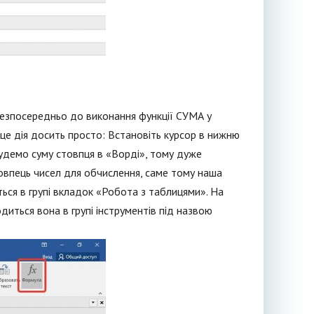
безпосередньо до виконання функції СУМА у
це дія досить просто: Встановіть курсор в нижню
будемо суму стовпця в «Ворді», тому дуже
овпець чисел для обчислення, саме тому наша
ься в групі вкладок «Робота з таблицями». На
одиться вона в групі інструментів під назвою