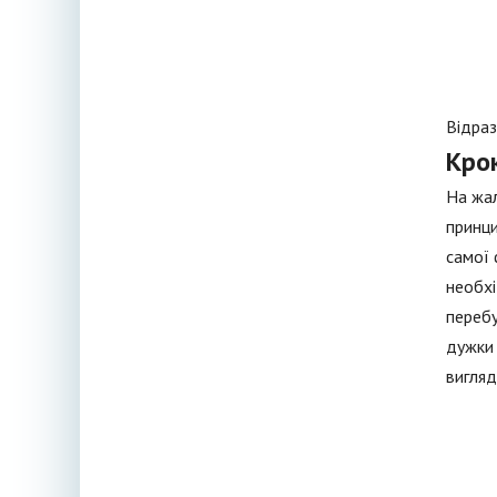
Відраз
Кро
На жал
принци
самої 
необхі
перебу
дужки 
вигляд