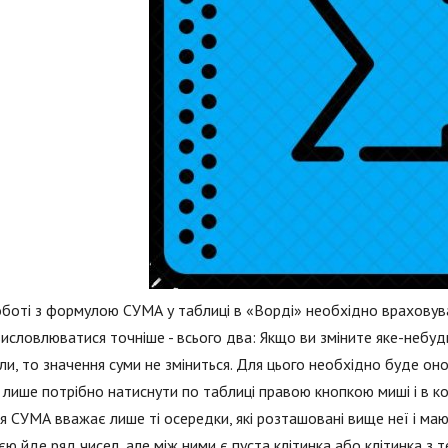
боті з формулою СУМА у таблиці в «Ворді» необхідно враховувати
исловлюватися точніше - всього два: Якщо ви зміните яке-небудь
и, то значення суми не зміниться. Для цього необхідно буде оно
 лише потрібно натиснути по таблиці правою кнопкою миші і в 
я СУМА вважає лише ті осередки, які розташовані вище неї і маю
єю йде ряд чисел, але між ними є пуста клітинка або клітинка з 