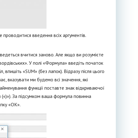
де проводитися введення всіх аргументів.
оведеться вчитися заново. Але якщо ви розумієте
вордівських». У полі «Формула» введіть початок
іл, впишіть «SUM» (без лапок). Відразу після цього
ає, вказувати ми будемо всі значення, які
найменування функції поставте знак відкриваючої
и («)»). За підсумком ваша формула повинна
опку «ОК».