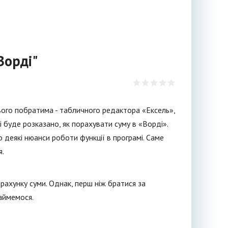
Ворді"
вого побратима - табличного редактора «Ексель»,
буде розказано, як порахувати суму в «Ворді».
 деякі нюанси роботи функції в програмі. Саме
я.
ахунку суми. Однак, перш ніж братися за
займемося.