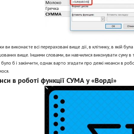
ьки ви виконаєте всі перераховані вище дії, в клітинку, в якій бул
ованих вище. Іншими словами, ви навчилися виконувати суму в
було б і закінчити, однак варто згадати про деякі нюанси в робо
мося.
си в роботі функції СУМА у «Ворді»