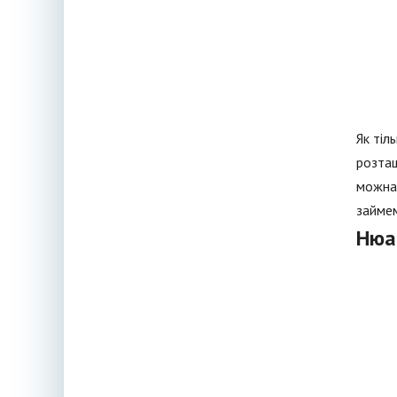
Як тіл
розташ
можна 
займе
Нюан