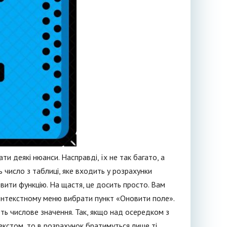
 деякі нюанси. Насправді, їх не так багато, а
 число з таблиці, яке входить у розрахунки
вити функцію. На щастя, це досить просто. Вам
контекстному меню вибрати пункт «Оновити поле».
ть числове значення. Так, якщо над осередком з
текстом, то в розрахунок братимуться лише ті