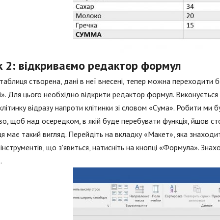
к 2: відкриваємо редактор формул
таблиця створена, дані в неї внесені, тепер можна переходити 
». Для цього необхідно відкрити редактор формул. Виконується 
клітинку відразу напроти клітинки зі словом «Сума». Робити ми 
о, щоб над осередком, в якій буде перебувати функція, йшов ст
я має такий вигляд. Перейдіть на вкладку «Макет», яка знаходит
 інструментів, що з'явиться, натисніть на кнопці «Формула». Знах
.