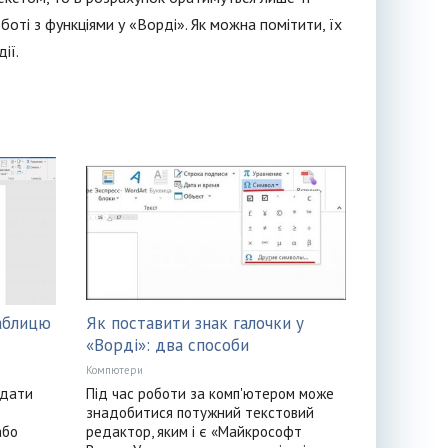
оботі з функціями у «Ворді». Як можна помітити, їх
ії.
аблицю
Як поставити знак галочки у
«Ворді»: два способи
Компютери
адати
Під час роботи за комп'ютером може
знадобитися потужний текстовий
або
редактор, яким і є «Майкрософт