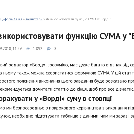
 Цифровий Світ
»
Компютери
» Як використовувати функцію СУМА у "Ворді"
використовувати функцію СУМА у "
9.2018, 11:29
1 092
0
вий редактор «Ворд», зрозуміло, має дуже багато відзнак від с
в ньому також можна скористатися формулою СУМА. У цій статті 
ростого пояснення виконання цього завдання буде розказано про
екомендується дочитати статтю до кінця, щоб про все дізнатис
орахувати у «Ворді» суму в стовпці
о ми безпосередньо з покрокового керівництва з виконання підр
унок, необхідно підготувати таблицю з даними, чим ми зараз і 