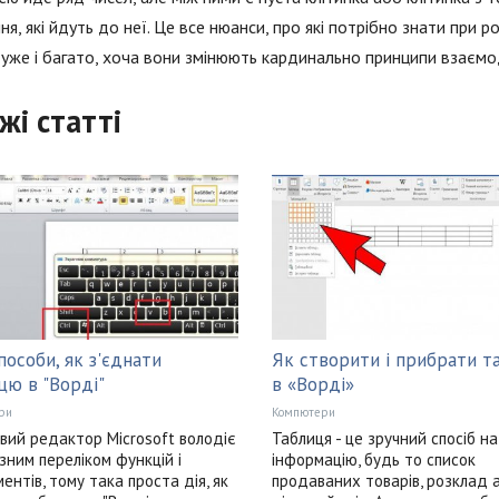
ня, які йдуть до неї. Це все нюанси, про які потрібно знати при р
 уже і багато, хоча вони змінюють кардинально принципи взаємод
жі статті
пособи, як з'єднати
Як створити і прибрати т
цю в "Ворді"
в «Ворді»
ри
Компютери
вий редактор Microsoft володіє
Таблиця - це зручний спосіб н
зним переліком функцій і
інформацію, будь то список
ментів, тому така проста дія, як
продаваних товарів, розклад 