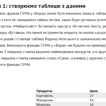
к 1: створюємо таблицю з даними
іло, функція СУМА у «Ворді» може бути виконана тільки в таблиці
 у кого не залишалося зайвих питань, зараз буде детально розг
орі від «Майкрософт». Встановіть курсор в тій частині тексту, 
адку «Вставка». На панелі інструментів клацніть по кнопці «додат
сть рядків і стовпців таблиці. Відразу після цього в зазначеному м
ків. Виконувати функцію СУМА у «Ворді» ми будемо на прикладі
и. У першому стовпці введемо найменування продуктів, а в другом
і першому стовпці напишемо слово «Сума», а комірку у другому 
яти функцію СУМА.