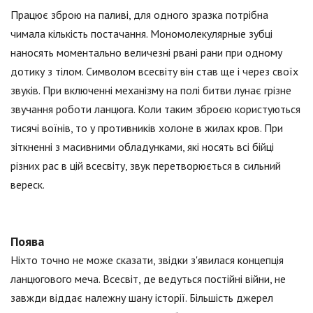
Працює зброю на паливі, для одного зразка потрібна
чимала кількість постачання. Мономолекулярные зубці
наносять моментально величезні рвані рани при одному
дотику з тілом. Символом всесвіту він став ще і через своїх
звуків. При включенні механізму на полі битви лунає грізне
звучання роботи ланцюга. Коли таким зброєю користуються
тисячі воїнів, то у противників холоне в жилах кров. При
зіткненні з масивними обладунками, які носять всі бійці
різних рас в цій всесвіту, звук перетворюється в сильний
вереск.
Поява
Ніхто точно не може сказати, звідки з'явилася концепція
ланцюгового меча. Всесвіт, де ведуться постійні війни, не
завжди віддає належну шану історії. Більшість джерел