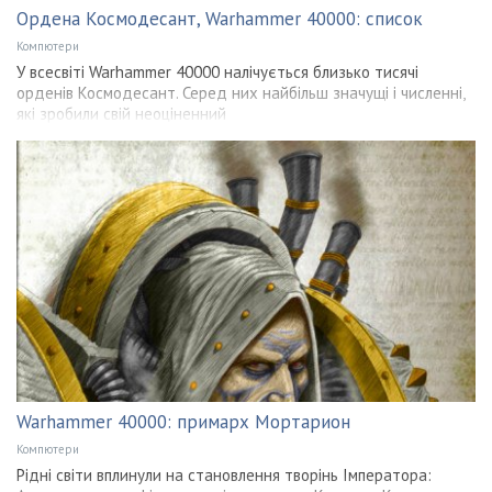
Ордена Космодесант, Warhammer 40000: список
Компютери
У всесвіті Warhammer 40000 налічується близько тисячі
орденів Космодесант. Серед них найбільш значущі і численні,
які зробили свій неоціненний
Warhammer 40000: примарх Мортарион
Компютери
Рідні світи вплинули на становлення творінь Імператора: