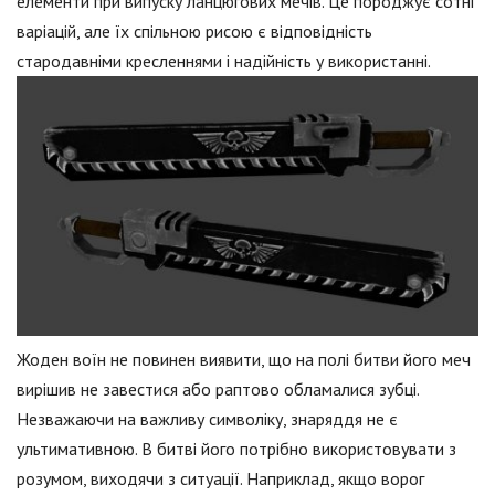
елементи при випуску ланцюгових мечів. Це породжує сотні
варіацій, але їх спільною рисою є відповідність
стародавніми кресленнями і надійність у використанні.
Жоден воїн не повинен виявити, що на полі битви його меч
вирішив не завестися або раптово обламалися зубці.
Незважаючи на важливу символіку, знаряддя не є
ультимативною. В битві його потрібно використовувати з
розумом, виходячи з ситуації. Наприклад, якщо ворог