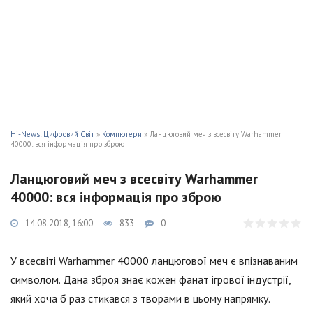
Hi-News: Цифровий Світ
»
Компютери
» Ланцюговий меч з всесвіту Warhammer
40000: вся інформація про зброю
Ланцюговий меч з всесвіту Warhammer
40000: вся інформація про зброю
14.08.2018, 16:00
833
0
У всесвіті Warhammer 40000 ланцюгової меч є впізнаваним
символом. Дана зброя знає кожен фанат ігрової індустрії,
який хоча б раз стикався з творами в цьому напрямку.