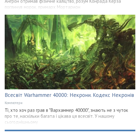
Ангрон отримав фізичне каліцтво, розум Конрада Керза
поглинув морок, примарх Мортарион
Всесвіт Warhammer 40000: Некрони. Кодекс Некронів
Компютери
Ті, хто хоч раз грав в "Вархаммер 40000", знають не з чуток
про те, наскільки багата і цікава ця всесвіт. У нашому
сьогоднішньому