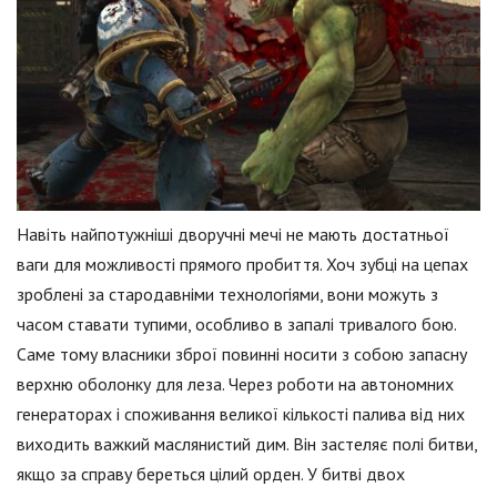
Навіть найпотужніші дворучні мечі не мають достатньої
ваги для можливості прямого пробиття. Хоч зубці на цепах
зроблені за стародавніми технологіями, вони можуть з
часом ставати тупими, особливо в запалі тривалого бою.
Саме тому власники зброї повинні носити з собою запасну
верхню оболонку для леза. Через роботи на автономних
генераторах і споживання великої кількості палива від них
виходить важкий маслянистий дим. Він застеляє полі битви,
якщо за справу береться цілий орден. У битві двох