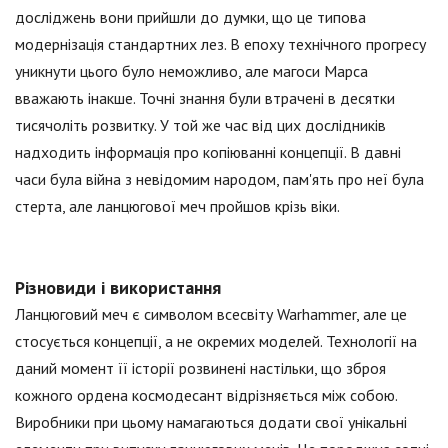
досліджень вони прийшли до думки, що це типова
модернізація стандартних лез. В епоху технічного прогресу
уникнути цього було неможливо, але магоси Марса
вважають інакше. Точні знання були втрачені в десятки
тисячоліть розвитку. У той же час від цих дослідників
надходить інформація про копіюванні концепції. В давні
часи була війна з невідомим народом, пам'ять про неї була
стерта, але ланцюгової меч пройшов крізь віки.
Різновиди і використання
Ланцюговий меч є символом всесвіту Warhammer, але це
стосується концепції, а не окремих моделей. Технології на
даний момент її історії розвинені настільки, що зброя
кожного ордена космодесант відрізняється між собою.
Виробники при цьому намагаються додати свої унікальні