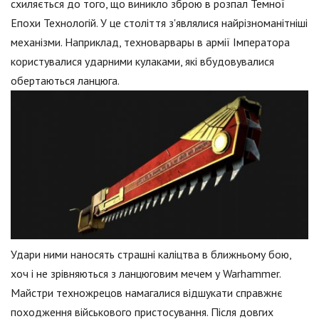
схиляється до того, що виникло зброю в розпал Темної
Епохи Технологій. У це століття з'являлися найрізноманітніші
механізми. Наприклад, техноварвары в армії Імператора
користувалися ударними кулаками, які вбудовувалися
обертаються ланцюга.
Удари ними наносять страшні каліцтва в ближньому бою,
хоч і не зрівняються з ланцюговим мечем у Warhammer.
Майстри техножрецов намагалися відшукати справжнє
походження військового пристосування. Після довгих