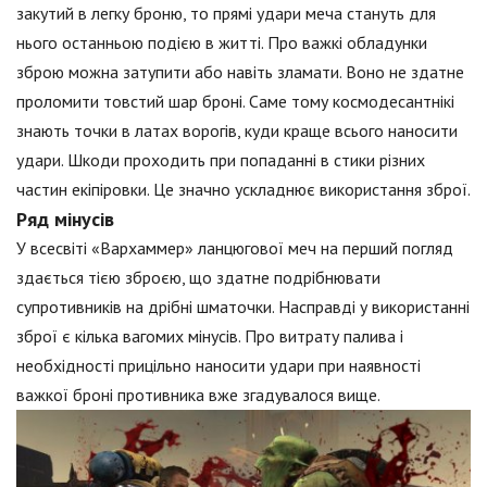
закутий в легку броню, то прямі удари меча стануть для
нього останньою подією в житті. Про важкі обладунки
зброю можна затупити або навіть зламати. Воно не здатне
проломити товстий шар броні. Саме тому космодесантнікі
знають точки в латах ворогів, куди краще всього наносити
удари. Шкоди проходить при попаданні в стики різних
частин екіпіровки. Це значно ускладнює використання зброї.
Ряд мінусів
У всесвіті «Вархаммер» ланцюгової меч на перший погляд
здається тією зброєю, що здатне подрібнювати
супротивників на дрібні шматочки. Насправді у використанні
зброї є кілька вагомих мінусів. Про витрату палива і
необхідності прицільно наносити удари при наявності
важкої броні противника вже згадувалося вище.