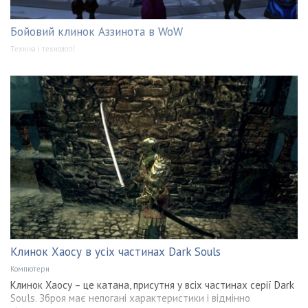
Бойовий клинок Аззинота в WoW
Техніка і технології
Клинок Хаосу в усіх частинах Dark Souls
Компютери
Клинок Хаосу – це катана, присутня у всіх частинах серії Dark
Souls. Зброя має непогані характеристики і відмінно