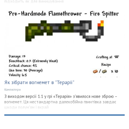
підходить як для винищування
Як зібрати вогнемет в "Терарії"
Компютери
З виходом версії 1.1 у грі «Терарія» з'явилося нове зброю –
вогнемет. Ця нестандартна далекобійна гвинтівка завдає
шкоди полум'ям і вкрай