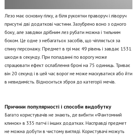
Лезо має основну гілку, а біля рукоятки праворуч і ліворуч
присутні дві додаткові частини. Зазубрено воно з одного
боку, але завдяки дрібним лез рубати можна і тильним
боком. Це одне з небагатьох засобів, що чіпляється за
спину персонажу. Предмет в грі має 49 рівень і завдає 1531
шкоди в секунду. При попаданні по ворогу може
спрацювати ефект ослаблення броні на 75 одиниць. Триває
він 20 секунд і в цей час ворог не може маскуватися або йти
в невидимість. Відноситься зброя до категорії мечів.
Причини популярності і способи видобутку
Багато користувачів не знають, де вибити «Фантомний
клинок» в 335 патчі і інших додатках. Насправді предмет
не можна добути в чистому вигляді. Користувачі можуть