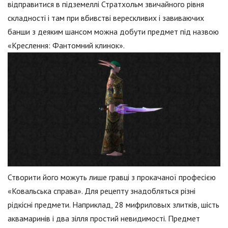
відправитися в підземеллі Стратхольм звичайного рівня
складності і там при вбивстві верескливих і завиваючих
банши з деяким шансом можна добути предмет під назвою
«Креслення: Фантомний клинок».
Створити його можуть лише гравці з прокачаної професією
«Ковальська справа». Для рецепту знадобляться різні
рідкісні предмети. Наприклад, 28 мифриловых злитків, шість
аквамаринів і два зілля простий невидимості. Предмет