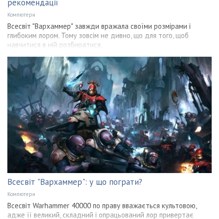
рекомендації
Компютери
Всесвіт "Вархаммер" завжди вражала своїми розмірами і
глибоким лором. Тому зовсім не дивно, що для того, щоб
навчитися в ній розбиратися,
Всесвіт "Вархаммер": у що пограти?
Компютери
Всесвіт Warhammer 40000 по праву вважається культовою,
адже її великий, складний і опрацьований лор привертає