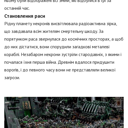
ньому були відображені всі зміни, які відбулися в грі за
останній час.
Становлення раси
Рідну планету некронів висвітлювала радіоактивна зірка,
що завдавала всім жителям смертельну шкоду. За
порятунком раса звернулася до космічних просторах, а щоб
до них дістатися, вони спорудили загадкові металеві
кораблі. Незабаром некрони зустріли стародавніх, з якими і
почалася їхня перша війна. Древнім вдалося придушити
ворогів, і до певного часу вони не представляли великої
загрози.