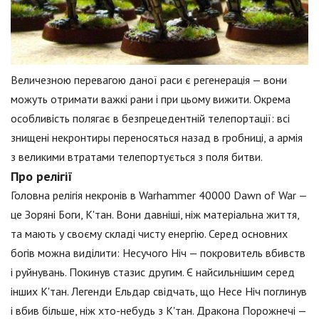
Величезною перевагою даної раси є регенерація — вони
можуть отримати важкі рани і при цьому вижити. Окрема
особливість полягає в безпрецедентній телепортації: всі
знищені некронтиры переносяться назад в гробниці, а армія
з великими втратами телепортується з поля битви.
Про релігії
Головна релігія некронів в Warhammer 40000 Dawn of War —
це Зоряні Боги, К'тан. Вони давніші, ніж матеріальна життя,
та мають у своєму складі чисту енергію. Серед основних
богів можна виділити: Несучого Ніч — покровитель вбивств
і руйнувань. Покинув стазис другим. Є найсильнішим серед
інших К'тан. Легенди Ельдар свідчать, що Несе Ніч поглинув
і вбив більше, ніж хто-небудь з К'тан. Дракона Порожнечі —