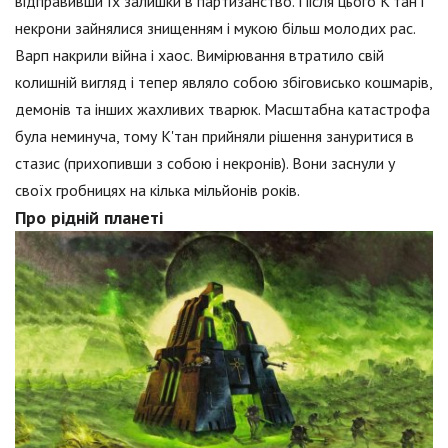
відправивши їх залишки в партизанство. Після цього К'тан і
некрони зайнялися знищенням і мукою більш молодих рас.
Варп накрили війна і хаос. Вимірювання втратило свій
колишній вигляд і тепер являло собою збіговисько кошмарів,
демонів та інших жахливих тварюк. Масштабна катастрофа
була неминуча, тому К'тан прийняли рішення зануритися в
стазис (прихопивши з собою і некронів). Вони заснули у
своїх гробницях на кілька мільйонів років.
Про рідній планеті