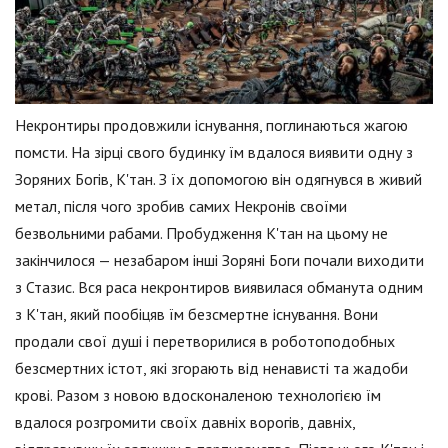
Некронтиры продовжили існування, поглинаються жагою
помсти. На зірці свого будинку їм вдалося виявити одну з
Зоряних Богів, К'тан. З їх допомогою він одягнувся в живий
метал, після чого зробив самих Некронів своїми
безвольними рабами. Пробудження К'тан на цьому не
закінчилося — незабаром інші Зоряні Боги почали виходити
з Стазис. Вся раса некронтиров виявилася обманута одним
з К'тан, який пообіцяв їм безсмертне існування. Вони
продали свої душі і перетворилися в роботоподобных
безсмертних істот, які згорають від ненависті та жадоби
крові. Разом з новою вдосконаленою технологією їм
вдалося розгромити своїх давніх ворогів, давніх,