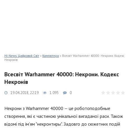
Hi-News: Цифровий Світ
»
Компютери
» Всесвіт Warhammer 40000: Некрони. Кодекс
Некронів
Всесвіт Warhammer 40000: Некрони. Кодекс
Некронів
19.04.2018, 22:19
1 095
0
Некрони з Warhammer 40000 — це роботоподобные
створення, які є частиною унікальної вигаданої раси. Також
відомі під ім'ям "некронтиры". Задовго до сюжетних подій