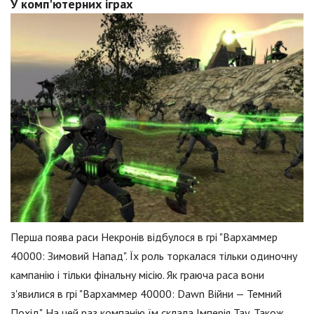
У комп'ютерних іграх
Перша поява раси Некронів відбулося в грі "Вархаммер
40000: Зимовий Напад". Їх роль торкалася тільки одиночну
кампанію і тільки фінальну місію. Як граюча раса вони
з'явилися в грі "Вархаммер 40000: Dawn Війни — Темний
Похід". На цей раз компанію їм склала Імперія Тау. Також