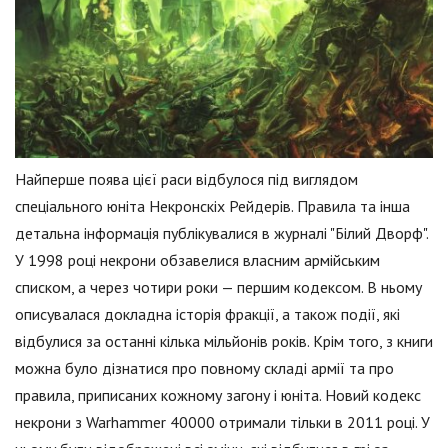
Найперше поява цієї раси відбулося під виглядом
спеціального юніта Некронскіх Рейдерів. Правила та інша
детальна інформація публікувалися в журналі "Білий Дворф".
У 1998 році некрони обзавелися власним армійським
списком, а через чотири роки — першим кодексом. В ньому
описувалася докладна історія фракції, а також події, які
відбулися за останні кілька мільйонів років. Крім того, з книги
можна було дізнатися про повному складі армії та про
правила, приписаних кожному загону і юніта. Новий кодекс
некрони з Warhammer 40000 отримали тільки в 2011 році. У