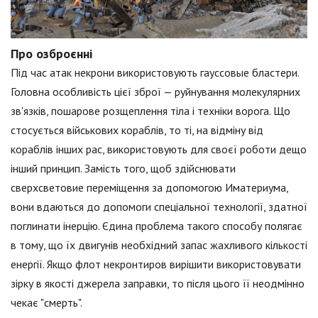
Про озброєнні
Під час атак некрони використовують гауссовые бластери.
Головна особливість цієї зброї — руйнування молекулярних
зв'язків, пошарове розщеплення тіла і техніки ворога. Що
стосується військових кораблів, то ті, на відміну від
кораблів інших рас, використовують для своєї роботи дещо
інший принцип. Замість того, щоб здійснювати
сверхсветовие переміщення за допомогою Иматериума,
вони вдаються до допомоги спеціальної технології, здатної
поглинати інерцію. Єдина проблема такого способу полягає
в тому, що їх двигунів необхідний запас жахливого кількості
енергії. Якщо флот некронтиров вирішити використовувати
зірку в якості джерела заправки, то після цього її неодмінно
чекає "смерть".