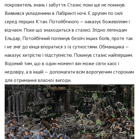
покровитель знань і забуття. Стазис поки ще не покинув.
Виявився укладеними в Лабіринті ночі. Є другим по силі
серед перших К'тан. Потойбічного — наказує божевіллям і
відчаєм. Поки що знаходиться в стазисі. Згідно легендам
Ельдар, Потойбічний поглинув безліч інших богів, проте так
і не зміг до кінця впоратися з їх сутностями. Обманщика —
наказує хитрістю і підступністю. Покинув стазис найпершим.
Відомий тим, що в один момент він може сіяти хаос і
недовіру, а в іншій — допомагати всім ворогуючим сторонам
для отримання власної вигоди.