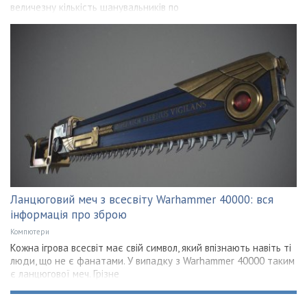
величезну кількість шанувальників по
Ланцюговий меч з всесвіту Warhammer 40000: вся
інформація про зброю
Компютери
Кожна ігрова всесвіт має свій символ, який впізнають навіть ті
люди, що не є фанатами. У випадку з Warhammer 40000 таким
є ланцюгової меч. Грізне