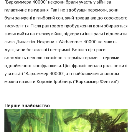
"Вархаммера 40000" некрони брали участь у війні за
галактичне панування. Так і не здобувши перемоги, вони
були занурені в глибокий сон, який тривав аж до сорокового
тисячоліття. Після раптового пробудження вони збираються
знову вийти на стежку війни, підкорити інші раси і відновити
свою Династію. Некрони з Warhammer 40000 не мають
душі, вони безжальні і нестримні. Воїни з цієї раси
володіють певною схожістю з термінаторами — героями
однойменної кінофраншизи. Цієї фракції випала роль нежиті
у всесвіті "Вархаммер 40000", а її найближчим аналогом
можна назвати Королів Гробниць ("Вархаммер Фентезі").
Перше знайомство