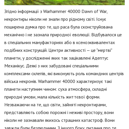
Згідно інформації з Warhammer 40000 Dawn of War,
некронтиры ніколи не знали про рідному світі. Існує
поширена думка про те, що раса була сконструйована
механічно і не зазнала природної еволюції. Відбувалося це
в спеціальних мануфакториях або в ксеноэквивалентах
подібних конструкцій. Центри активності — це "мертві"
планети, у дослідженні яких так зацікавлені Адептус
Механікус. Деякі з них забудовані спеціальними
комплексами склепів, які виконують роль командних центрів
війська некронів. Warhammer 40000 характеризує такі
планети наступним чином: суха атмосфера, складні
природні умови, мала кількість життєвої форми.
Незважаючи на те, що світи, зайняті некронтирами,
представляють собою порожні і неживі простору, вони
ніколи не зазнавали якихось страшних катастроф. Вони
завжди були безлюдними. З іншого боку, питання про те,