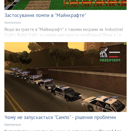
Застосування помпи в "Майнкрафте"
Компютери
Якщо ви граєте в "Майнкрафт" з такими модами як Industrial
Craft і Build Craft, то помпа вам просто необхідна! Вона є і в
Чому не запускається "Сампо" - рішення проблеми
Компютери