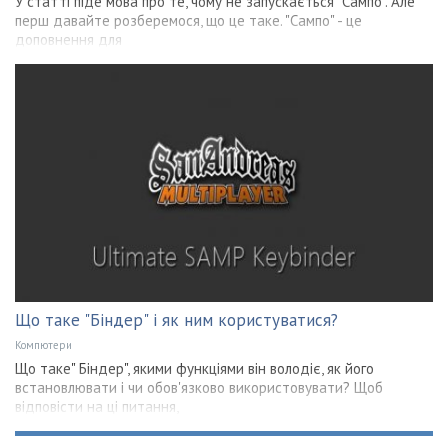
У статті піде мова про те, чому не запускається "Сампо". Але
перш давайте розберемося, що це таке. "Сампо" - це
доповнення для
Що таке "Біндер" і як ним користуватися?
Компютери
Що таке" Біндер", якими функціями він володіє, як його
встановлювати і чи обов'язково використовувати? Щоб
відповісти на ці питання,