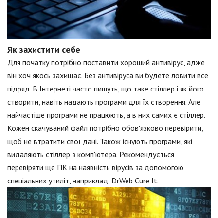
Як захистити себе
Для початку потрібно поставити хороший антивірус, адже
він хоч якось захищає. Без антивіруса ви будете ловити все
підряд. В Інтернеті часто пишуть, що таке стіллер і як його
створити, навіть надають програми для їх створення. Але
найчастіше програми не працюють, а в них самих є стіллер.
Кожен скачуваний файл потрібно обов'язково перевірити,
щоб не втратити свої дані. Також існують програми, які
видаляють стіллер з комп'ютера. Рекомендується
перевіряти ще ПК на наявність вірусів за допомогою
спеціальних утиліт, наприклад, DrWeb Cure It.