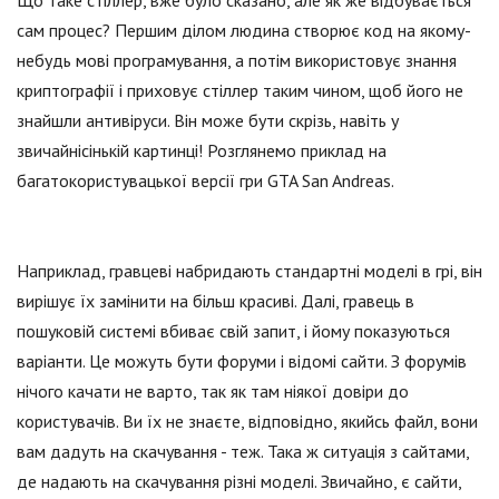
Що таке стіллер, вже було сказано, але як же відбувається
сам процес? Першим ділом людина створює код на якому-
небудь мові програмування, а потім використовує знання
криптографії і приховує стіллер таким чином, щоб його не
знайшли антивіруси. Він може бути скрізь, навіть у
звичайнісінькій картинці! Розглянемо приклад на
багатокористувацької версії гри GTA San Andreas.
Наприклад, гравцеві набридають стандартні моделі в грі, він
вирішує їх замінити на більш красиві. Далі, гравець в
пошуковій системі вбиває свій запит, і йому показуються
варіанти. Це можуть бути форуми і відомі сайти. З форумів
нічого качати не варто, так як там ніякої довіри до
користувачів. Ви їх не знаєте, відповідно, якийсь файл, вони
вам дадуть на скачування - теж. Така ж ситуація з сайтами,
де надають на скачування різні моделі. Звичайно, є сайти,