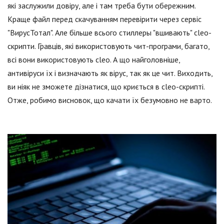
які заслужили довіру, але і там треба бути обережним.
Краще файл перед скачуванням перевірити через сервіс
"ВирусТотал". Але більше всього стиллеры "вшивають" cleo-
скрипти. Гравців, які використовують чит-програми, багато,
всі вони використовують cleo. А що найголовніше,
антивіруси їх і визначають як вірус, так як це чит. Виходить,
ви ніяк не зможете дізнатися, що криється в cleo-скрипті.
Отже, робимо висновок, що качати їх безумовно не варто.