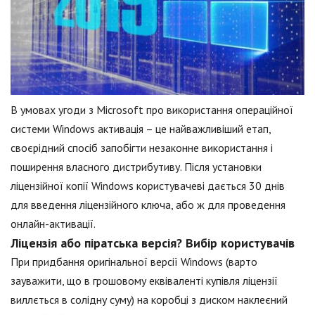
В умовах угоди з Microsoft про використання операційної
системи Windows активація – це найважливіший етап,
своєрідний спосіб запобігти незаконне використання і
поширення власного дистрибутиву. Після установки
ліцензійної копії Windows користувачеві дається 30 днів
для введення ліцензійного ключа, або ж для проведення
онлайн-активації.
Ліцензія або піратська версія? Вибір користувачів
При придбання оригінальної версії Windows (варто
зауважити, що в грошовому еквіваленті купівля ліцензії
виллється в солідну суму) на коробці з диском наклеєний