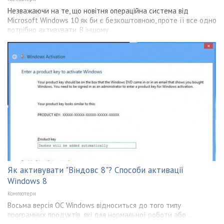
Незважаючи на те, що новітня операційна система від
Microsoft Windows 10 як би є безкоштовною, проте її все одно
потрібно активувати. В іншому
Як активувати "Віндовс 8"? Способи активації
Windows 8
Компютери
Восьма версія ОС Windows відноситься до того типу
програмних продуктів, які для нормальної роботи або ...