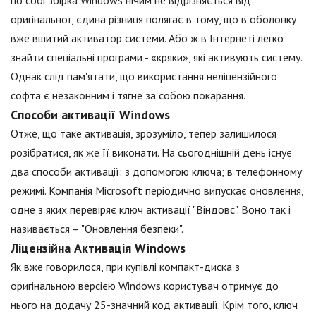
оригінальної, єдина різниця полягає в тому, що в оболонку
вже вшитий активатор системи. Або ж в Інтернеті легко
знайти спеціальні програми - «кряки», які активують систему.
Однак слід пам'ятати, що використання неліцензійного
софта є незаконним і тягне за собою покарання.
Способи активації Windows
Отже, що таке активація, зрозуміло, тепер залишилося
розібратися, як же її виконати. На сьогоднішній день існує
два способи активації: з допомогою ключа; в телефонному
режимі. Компанія Microsoft періодично випускає оновлення,
одне з яких перевіряє ключ активації "Віндовс". Воно так і
називається – "Оновлення безпеки".
Ліцензійна Активація Windows
Як вже говорилося, при купівлі компакт-диска з
оригінальною версією Windows користувач отримує до
нього на додачу 25-значний код активації. Крім того, ключ