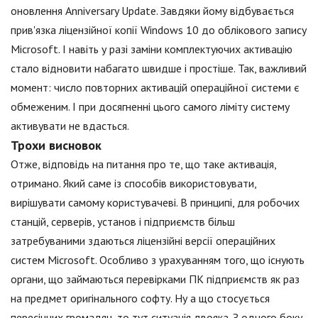
оновлення Anniversary Update. Завдяки йому відбувається
прив'язка ліцензійної копії Windows 10 до облікового запису
Microsoft. І навіть у разі заміни комплектуючих активацію
стало відновити набагато швидше і простіше. Так, важливий
момент: число повторних активацій операційної системи є
обмеженим. І при досягненні цього самого ліміту систему
активувати не вдасться.
Трохи висновок
Отже, відповідь на питання про те, що таке активація,
отримано. Який саме із способів використовувати,
вирішувати самому користувачеві. В принципі, для робочих
станцій, серверів, установ і підприємств більш
затребуваними здаються ліцензійні версії операційних
систем Microsoft. Особливо з урахуванням того, що існують
органи, що займаються перевірками ПК підприємств як раз
на предмет оригінального софту. Ну а що стосується
пересічних громадян, то тут ситуація двояка. З одного боку,