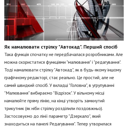
Як намалювати стрілку "Автокад". Перший спосіб
Така функція спочатку не передбачалася розробниками. Але
можна скористатися функціями "малювання" і "редагування".
Тоді намалювати стрілку "Автокад", як в будь-якому іншому
графічному редакторі, стає реально. Це простий, але не
самий швидкий спосіб. У вкладці "Головна", в угрупуванні
"Малювання" вибираємо "Відрізок". У вільному місці
намалюйте пряму лінію, на кінці утворіть замкнутий
трикутник (як ніби стрілку розділили поздовжньо).
Застосовуємо до лінії параметр "Дзеркало", який
знаходиться на панелі Редагування". Тепер утворилася