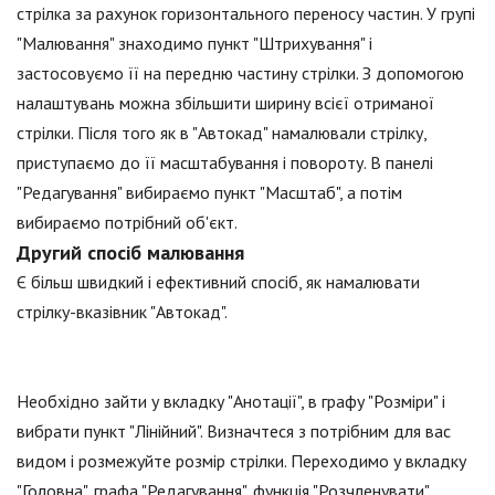
стрілка за рахунок горизонтального переносу частин. У групі
"Малювання" знаходимо пункт "Штрихування" і
застосовуємо її на передню частину стрілки. З допомогою
налаштувань можна збільшити ширину всієї отриманої
стрілки. Після того як в "Автокад" намалювали стрілку,
приступаємо до її масштабування і повороту. В панелі
"Редагування" вибираємо пункт "Масштаб", а потім
вибираємо потрібний об'єкт.
Другий спосіб малювання
Є більш швидкий і ефективний спосіб, як намалювати
стрілку-вказівник "Автокад".
Необхідно зайти у вкладку "Анотації", в графу "Розміри" і
вибрати пункт "Лінійний". Визначтеся з потрібним для вас
видом і розмежуйте розмір стрілки. Переходимо у вкладку
"Головна", графа "Редагування", функція "Розчленувати"