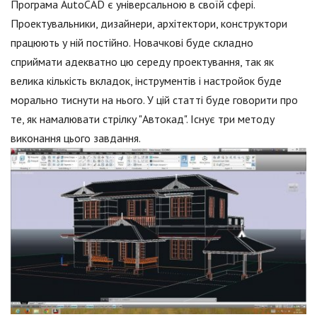
Програма AutoCAD є універсальною в своїй сфері.
Проектувальники, дизайнери, архітектори, конструктори
працюють у ній постійно. Новачкові буде складно
сприймати адекватно цю середу проектування, так як
велика кількість вкладок, інструментів і настройок буде
морально тиснути на нього. У цій статті буде говорити про
те, як намалювати стрілку "Автокад". Існує три методу
виконання цього завдання.