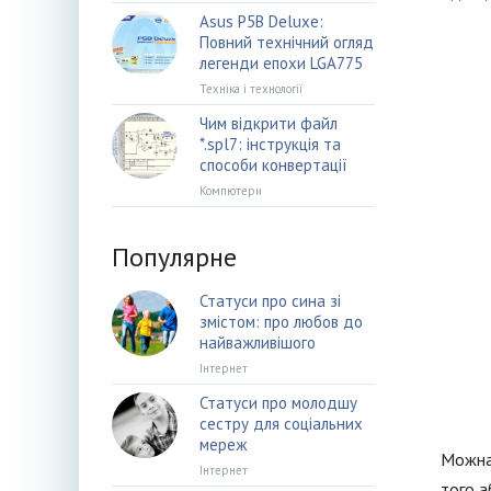
Asus P5B Deluxe:
Повний технічний огляд
легенди епохи LGA775
Техніка і технології
Чим відкрити файл
*.spl7: інструкція та
способи конвертації
Компютери
Популярне
Статуси про сина зі
змістом: про любов до
найважливішого
Інтернет
Статуси про молодшу
сестру для соціальних
мереж
Можна 
Інтернет
того а