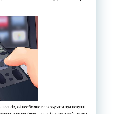
 нюансів, які необхідно враховувати при покупці
ідключити не проблема, а ось бездротовий гаджет