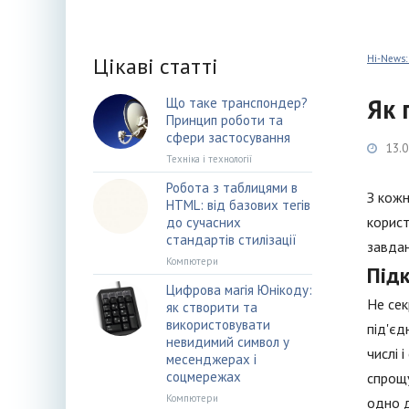
Цікаві статті
Hi-News:
Як 
Що таке транспондер?
Принцип роботи та
сфери застосування
13.0
Техніка і технології
Робота з таблицями в
З кожн
HTML: від базових тегів
корист
до сучасних
стандартів стилізації
завдан
Компютери
Під
Цифрова магія Юнікоду:
Не сек
як створити та
використовувати
під'єд
невидимий символ у
числі 
месенджерах і
соцмережах
спрощу
Компютери
одно д