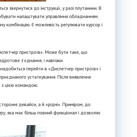
ся звернутися до інструкції, у разі плутанини. В
робувати налаштувати управління обладнанням.
ну комбінацію. Є можливість регулювати курсор і
спетчер пристроїв». Може бути таке, що
дротове з'єднання, і навпаки.
надобиться перейти в «Диспетчер пристроїв» і
приєднаного устаткування. Після виявлення
я з цією командою.
торонні девайси, а й «рідні». Приміром, до
у, яка має більш повний функціонал і дозволяє