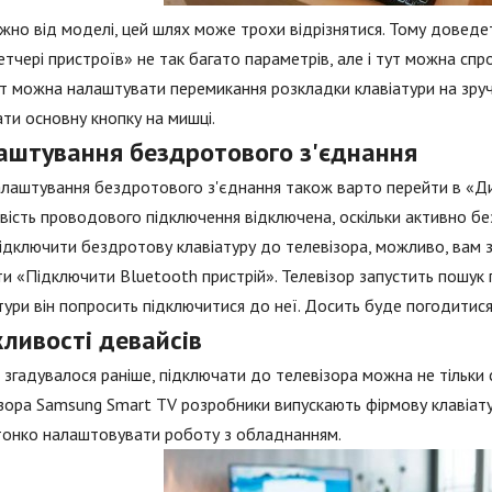
жно від моделі, цей шлях може трохи відрізнятися. Тому доведеть
тчері пристроїв» не так багато параметрів, але і тут можна сп
ут можна налаштувати перемикання розкладки клавіатури на зруч
ти основну кнопку на мишці.
аштування бездротового з'єднання
лаштування бездротового з'єднання також варто перейти в «Ди
ість проводового підключення відключена, оскільки активно без
дключити бездротову клавіатуру до телевізора, можливо, вам з
и «Підключити Bluetooth пристрій». Телевізор запустить пошук 
тури він попросить підключитися до неї. Досить буде погодитис
ливості девайсів
 згадувалося раніше, підключати до телевізора можна не тільки с
зора Samsung Smart TV розробники випускають фірмову клавіатур
тонко налаштовувати роботу з обладнанням.