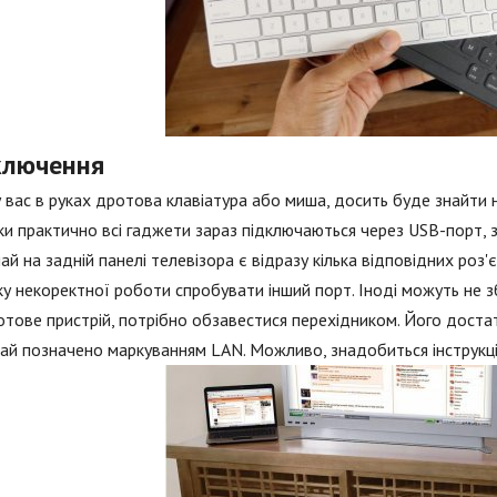
ключення
 вас в руках дротова клавіатура або миша, досить буде знайти н
ки практично всі гаджети зараз підключаються через USB-порт, з
ай на задній панелі телевізора є відразу кілька відповідних роз'
у некоректної роботи спробувати інший порт. Іноді можуть не збіг
тове пристрій, потрібно обзавестися перехідником. Його достат
ай позначено маркуванням LAN. Можливо, знадобиться інструкці