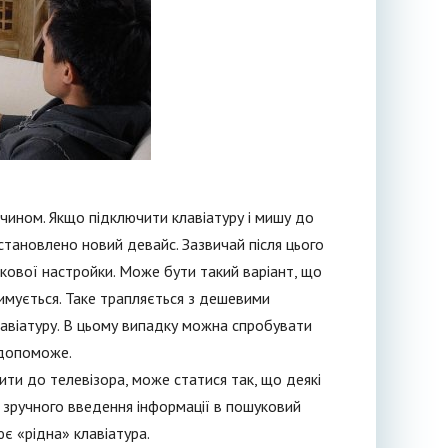
чином. Якщо підключити клавіатуру і мишу до
становлено новий девайс. Зазвичай після цього
кової настройки. Може бути такий варіант, що
имується. Таке трапляється з дешевими
лавіатуру. В цьому випадку можна спробувати
 допоможе.
ти до телевізора, може статися так, що деякі
я зручного введення інформації в пошуковий
є «рідна» клавіатура.