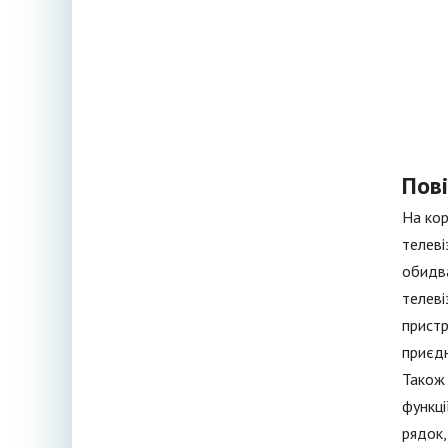
Пов
На кор
телеві
обидва
телеві
пристр
приєдн
Також 
функці
рядок,