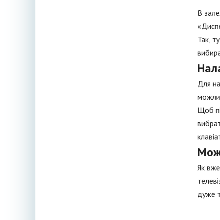
В зале
«Диспе
Так, т
вибира
Нал
Для на
можлив
Щоб пі
вибрат
клавіа
Мож
Як вже
телеві
дуже 