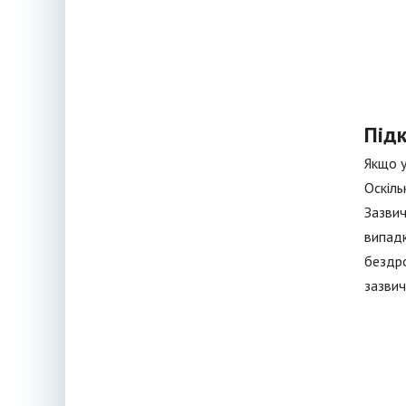
Під
Якщо у
Оскіль
Зазвич
випадк
бездро
зазвич