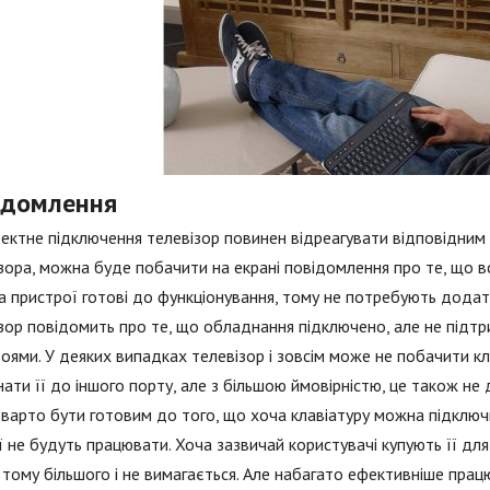
ідомлення
ектне підключення телевізор повинен відреагувати відповідним 
зора, можна буде побачити на екрані повідомлення про те, що в
 пристрої готові до функціонування, тому не потребують додат
зор повідомить про те, що обладнання підключено, але не підтр
оями. У деяких випадках телевізор і зовсім може не побачити к
ати її до іншого порту, але з більшою ймовірністю, це також не
варто бути готовим до того, що хоча клавіатуру можна підключи
ї не будуть працювати. Хоча зазвичай користувачі купують її дл
 тому більшого і не вимагається. Але набагато ефективніше працю