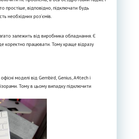
о простіше, відповідно, підключати будь
ість необхідних роз'ємів.
багато залежить від виробника обладнання. Є
уде коректно працювати. Тому краще відразу
фісні моделі від Gembird, Genius, A4tech і
ізорами. Тому в цьому випадку підключити