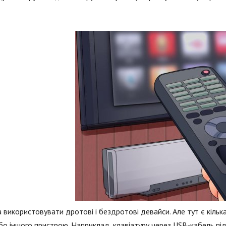
використовувати дротові і бездротові девайси. Але тут є кілька
бо іншого пристрою. Наприклад, клавіатуру через USB-кабель п