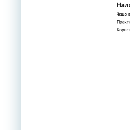
Нал
Якщо в
Практи
Корист