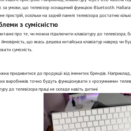
 за умови, що телевізор оснащений функцією Bluetooth. Набагат
не пристрій, оскільки на задній панелі телевізора достатню кільк
блеми з сумісністю
питанні про те, чи можна підключити клавіатуру до телевізора, 
 ймовірність, що якась дешева китайська клавіатур навряд чи б
вати сумісність.
ожна придивитися до продукції від іменитих брендів. Наприклад, о
их виробників точно будуть функціонувати з «розумними» телев
туру до телевізора праці не складе навіть дитині