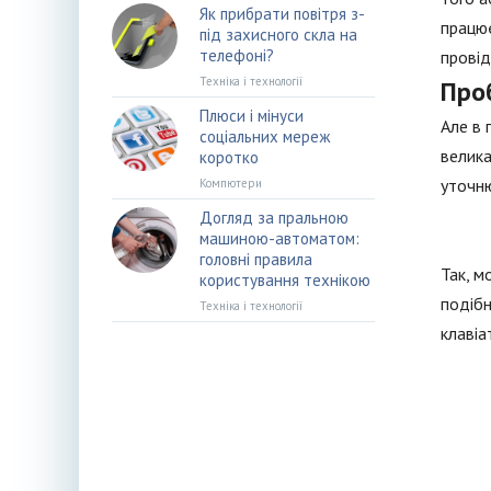
Як прибрати повітря з-
працює
під захисного скла на
телефоні?
провід
Техніка і технології
Про
Плюси і мінуси
Але в 
соціальних мереж
велика
коротко
уточню
Компютери
Догляд за пральною
машиною-автоматом:
головні правила
Так, м
користування технікою
подібн
Техніка і технології
клавіа