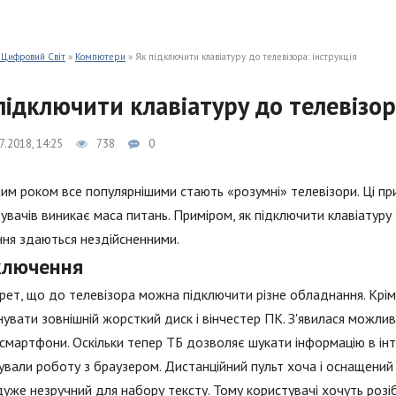
 Цифровий Світ
»
Компютери
» Як підключити клавіатуру до телевізора: інструкція
підключити клавіатуру до телевізор
7.2018, 14:25
738
0
им роком все популярнішими стають «розумні» телевізори. Ці пр
увачів виникає маса питань. Приміром, як підключити клавіатуру
ня здаються нездійсненними.
ключення
рет, що до телевізора можна підключити різне обладнання. Крім 
нувати зовнішній жорсткий диск і вінчестер ПК. З'явилася можлив
і смартфони. Оскільки тепер ТБ дозволяє шукати інформацію в інте
вали роботу з браузером. Дистанційний пульт хоча і оснащений 
уже незручний для набору тексту. Тому користувачі хочуть розіб