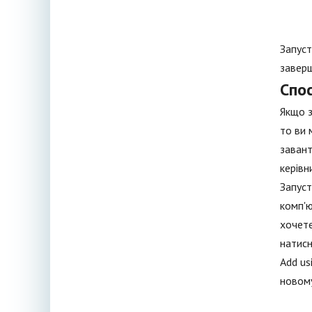
Запуст
заверш
Спос
Якщо з
то ви 
завант
керівн
Запуст
комп'ю
хочете
натисн
Add us
новому