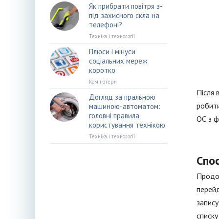
Як прибрати повітря з-
під захисного скла на
телефоні?
Техніка і технології
Плюси і мінуси
соціальних мереж
коротко
Компютери
Після 
Догляд за пральною
робити
машиною-автоматом:
головні правила
ОС з ф
користування технікою
Техніка і технології
Спос
Продов
перейд
запису
списку