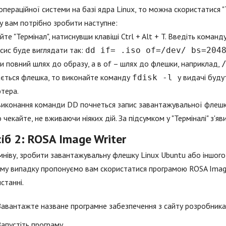
операційної системи на базі ядра Linux, то можна скористатися 
 вам потрібно зробити наступне:
йте "Термінал", натиснувши клавіші Ctrl + Alt + T. Введіть команд
сис буде виглядати так:
dd if= .iso of=/dev/ bs=20
и повний шлях до образу, а в of – шлях до флешки, наприклад,
ається флешка, то виконайте команду
у видачі буду
fdisk -l
тера.
виконання команди DD почнеться запис завантажувальної флешки
 чекайте, не вживаючи ніяких дій. За підсумком у "Терміналі" з'яв
іб 2: ROSA Image Writer
мніву, зробити завантажувальну флешку Linux Ubuntu або іншого 
му випадку пропонуємо вам скористатися програмою ROSA Image W
станні.
Завантажте назване програмне забезпечення з сайту розробника 
Запустіть програму.