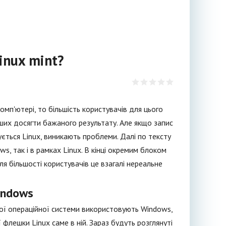
inux mint?
мп'ютері, то більшість користувачів для цього
их досягти бажаного результату. Але якщо запис
ується Linux, виникають проблеми. Далі по тексту
s, так і в рамках Linux. В кінці окремим блоком
я більшості користувачів це взагалі нереальне
indows
ної операційної системи використовують Windows,
лешки Linux саме в ній. Зараз будуть розглянуті