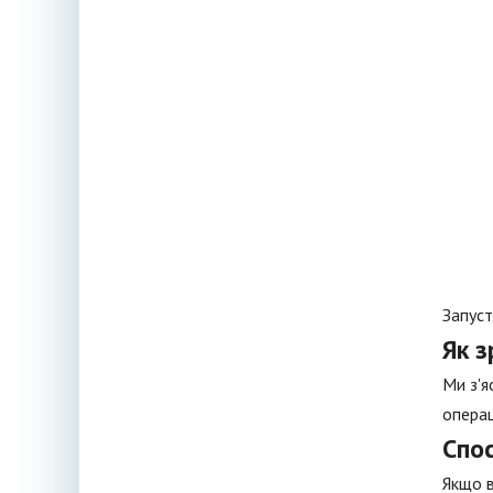
Запуст
Як з
Ми з'я
операц
Спос
Якщо в