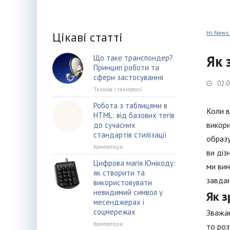
Цікаві статті
Hi-News:
Як 
Що таке транспондер?
Принцип роботи та
сфери застосування
02.0
Техніка і технології
Робота з таблицями в
Коли в
HTML: від базових тегів
викори
до сучасних
стандартів стилізації
образу
Компютери
ви діз
Цифрова магія Юнікоду:
ми вин
як створити та
завдан
використовувати
невидимий символ у
Як 
месенджерах і
соцмережах
Зважаю
Компютери
то роз