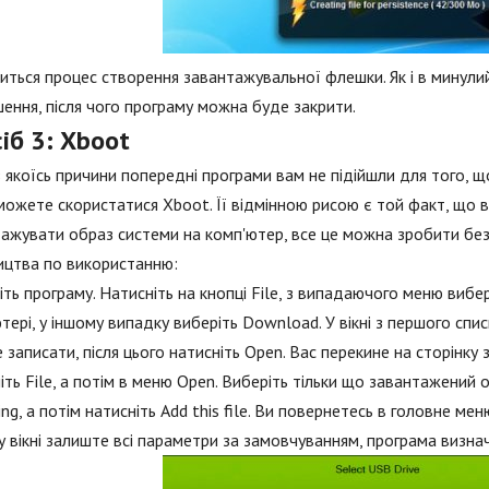
иться процес створення завантажувальної флешки. Як і в минули
ення, після чого програму можна буде закрити.
іб 3: Xboot
 якоїсь причини попередні програми вам не підійшли для того, 
можете скористатися Xboot. Її відмінною рисою є той факт, що 
ажувати образ системи на комп'ютер, все це можна зробити бе
ицтва по використанню:
іть програму. Натисніть на кнопці File, з випадаючого меню вибе
тері, у іншому випадку виберіть Download. У вікні з першого спис
 записати, після цього натисніть Open. Вас перекине на сторінку 
іть File, а потім в меню Open. Виберіть тільки що завантажений об
ing, а потім натисніть Add this file. Ви повернетесь в головне ме
 вікні залиште всі параметри за замовчуванням, програма визнач