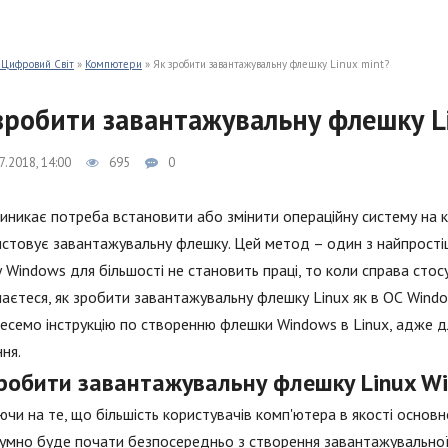
 Цифровий Світ
»
Компютери
» Як зробити завантажувальну флешку Linux mint?
зробити завантажувальну флешку L
7.2018, 14:00
695
0
иникає потреба встановити або змінити операційну систему на ко
стовує завантажувальну флешку. Цей метод – один з найпростіш
 Windows для більшості не становить праці, то коли справа стос
наєтеся, як зробити завантажувальну флешку Linux як в ОС Window
есемо інструкцію по створенню флешки Windows в Linux, адже дл
ня.
зробити завантажувальну флешку Linux W
чи на те, що більшість користувачів комп'ютера в якості основ
умно буде почати безпосередньо з створення завантажувальної ф