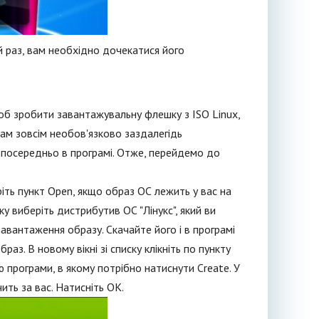
й раз, вам необхідно дочекатися його
щоб зробити завантажувальну флешку з ISO Linux,
вам зовсім необов'язково заздалегідь
зпосередньо в програмі. Отже, перейдемо до
ріть пункт Open, якщо образ ОС лежить у вас на
ку виберіть дистрибутив ОС "Лінукс", який ви
завантаження образу. Скачайте його і в програмі
раз. В новому вікні зі списку клікніть по пункту
ню програми, в якому потрібно натиснути Create. У
ить за вас. Натисніть ОК.