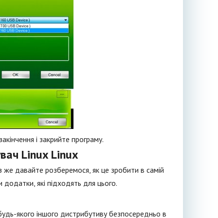
акінчення і закрийте програму.
вач Linux Linux
з же давайте розберемося, як це зробити в самій
и додатки, які підходять для цього.
о будь-якого іншого дистрибутиву безпосередньо в