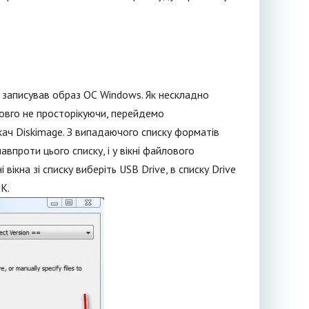
з записував образ ОС Windows. Як нескладно
Довго не просторікуючи, перейдемо
кач Diskimage. З випадаючого списку форматів
авпроти цього списку, і у вікні файлового
ікна зі списку виберіть USB Drive, в списку Drive
К.