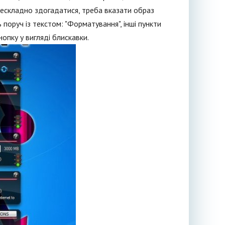
к нескладно здогадатися, треба вказати образ
поруч із текстом: "Форматування", інші пункти
нопку у вигляді блискавки.