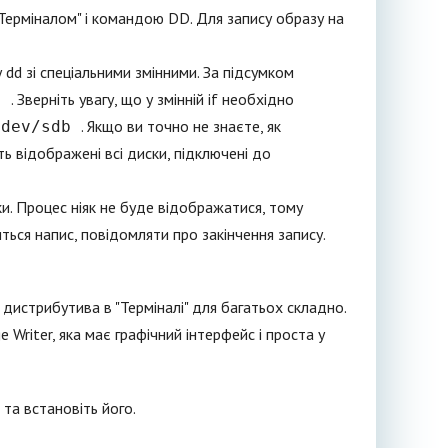
"Терміналом" і командою DD. Для запису образу на
у dd зі спеціальними змінними. За підсумком
. Зверніть увагу, що у змінній if необхідно
48
. Якщо ви точно не знаєте, як
/dev/sdb
ть відображені всі диски, підключені до
. Процес ніяк не буде відображатися, тому
иться напис, повідомляти про закінчення запису.
дистрибутива в "Терміналі" для багатьох складно.
riter, яка має графічний інтерфейс і проста у
та встановіть його.