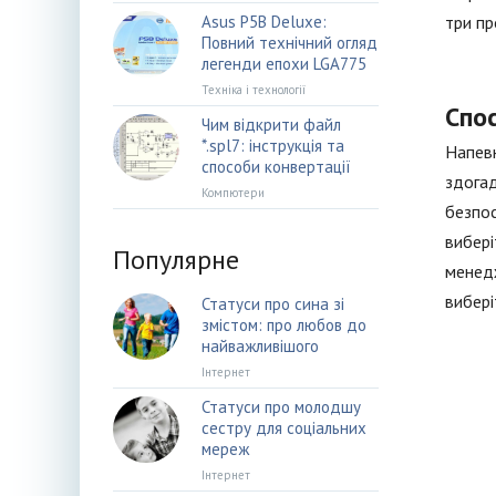
Asus P5B Deluxe:
три пр
Повний технічний огляд
легенди епохи LGA775
Техніка і технології
Спос
Чим відкрити файл
*.spl7: інструкція та
Напевн
способи конвертації
здогад
Компютери
безпос
вибері
Популярне
менедж
вибері
Статуси про сина зі
змістом: про любов до
найважливішого
Інтернет
Статуси про молодшу
сестру для соціальних
мереж
Інтернет