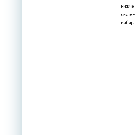
нижче 
систем
вибира