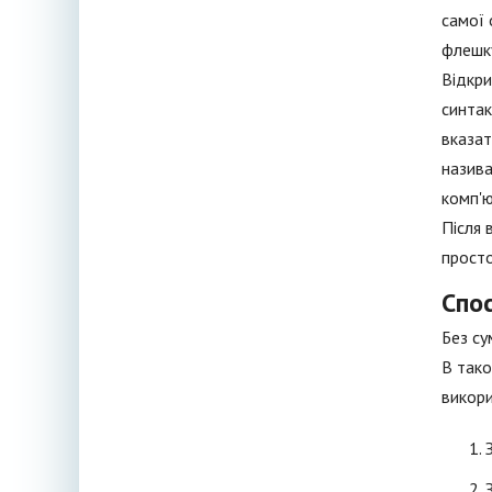
самої 
флешку
Відкри
синтак
вказат
назив
комп'ю
Після 
просто
Спос
Без су
В тако
викори