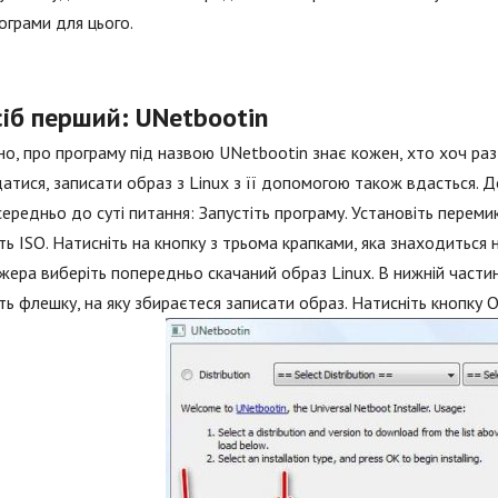
ограми для цього.
іб перший: UNetbootin
о, про програму під назвою UNetbootin знає кожен, хто хоч ра
атися, записати образ з Linux з її допомогою також вдасться. 
ередньо до суті питання: Запустіть програму. Установіть переми
ть ISO. Натисніть на кнопку з трьома крапками, яка знаходиться н
ера виберіть попередньо скачаний образ Linux. В нижній частині в
ть флешку, на яку збираєтеся записати образ. Натисніть кнопку О