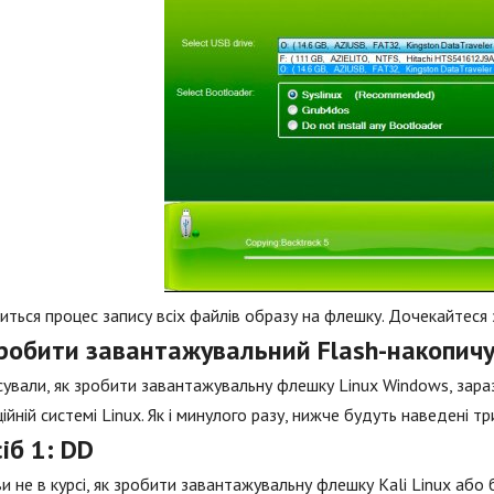
иться процес запису всіх файлів образу на флешку. Дочекайтеся з
робити завантажувальний Flash-накопичу
сували, як зробити завантажувальну флешку Linux Windows, зара
ійній системі Linux. Як і минулого разу, нижче будуть наведені тр
іб 1: DD
и не в курсі, як зробити завантажувальну флешку Kali Linux аб