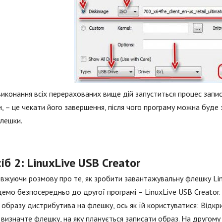
виконання всіх перерахованих вище дій запуститься процес запис
, – це чекати його завершення, після чого програму можна буде 
лешки.
іб 2: LinuxLive USB Creator
жуючи розмову про те, як зробити завантажувальну флешку Lin
емо безпосередньо до другої програмі – LinuxLive USB Creator.
 образу дистрибутива на флешку, ось як їй користуватися: Відкри
 визначте флешку, на яку планується записати образ. На другому 