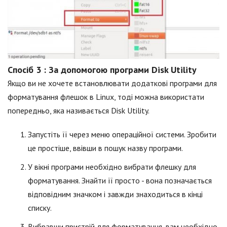
Спосіб 3 : За допомогою програми Disk Utility
Якщо ви не хочете встановлювати додаткові програми для
форматування флешок в Linux, тоді можна використати
попередньо, яка називається Disk Utility.
Запустіть її через меню операційної системи. Зробити
це простіше, ввівши в пошук назву програми.
У вікні програми необхідно вибрати флешку для
форматування. Знайти її просто - вона позначається
відповідним значком і завжди знаходиться в кінці
списку.
Вибравши пристрій для форматування, вам необхідно