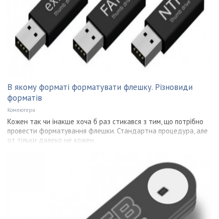
В якому форматі форматувати флешку. Різновиди
форматів
Компютери
Кожен так чи інакше хоча б раз стикався з тим, що потрібно
провести форматування флешки. Стандартна процедура, але
от тільки далеко не кожен