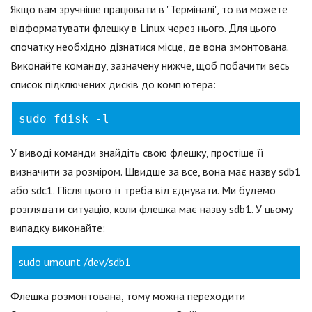
Якщо вам зручніше працювати в "Терміналі", то ви можете
відформатувати флешку в Linux через нього. Для цього
спочатку необхідно дізнатися місце, де вона змонтована.
Виконайте команду, зазначену нижче, щоб побачити весь
список підключених дисків до комп'ютера:
sudo fdisk -l
У виводі команди знайдіть свою флешку, простіше її
визначити за розміром. Швидше за все, вона має назву sdb1
або sdc1. Після цього її треба від'єднувати. Ми будемо
розглядати ситуацію, коли флешка має назву sdb1. У цьому
випадку виконайте:
sudo umount /dev/sdb1
Флешка розмонтована, тому можна переходити