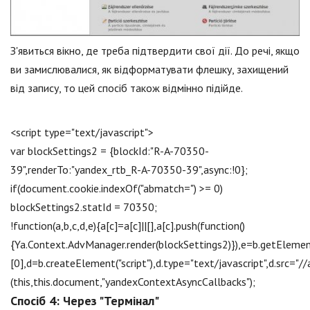
З'явиться вікно, де треба підтвердити свої дії. До речі, якщо
ви замислювалися, як відформатувати флешку, захищений
від запису, то цей спосіб також відмінно підійде.
<script type="text/jаvascript">
var blockSettings2 = {blockId:"R-A-70350-
39",renderTo:"yandex_rtb_R-A-70350-39",async:!0};
if(document.cookie.indexOf("abmatch=") >= 0)
blockSettings2.statId = 70350;
!function(a,b,c,d,e){a[c]=a[c]||[],a[c].push(function()
{Ya.Context.AdvManager.render(blockSettings2)}),e=b.getEleme
[0],d=b.createElement("script"),d.type="text/jаvascript",d.src="
(this,this.document,"yandexContextAsyncCallbacks");
Спосіб 4: Через "Термінал"