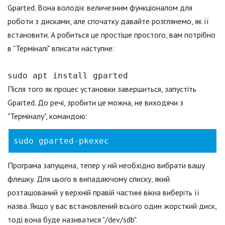
Gparted. Вона володіє величезним функціоналом для
роботи з дисками, але спочатку давайте розглянемо, як її
встановити. А робиться це простіше простого, вам потрібно
в "Терміналі" вписати наступне:
sudo apt install gparted
Після того як процес установки завершиться, запустіть
Gparted. До речі, зробити це можна, не виходячи з
"Терміналу", командою:
sudo gparted-pkexec
Програма запущена, тепер у ній необхідно вибрати вашу
флешку. Для цього в випадаючому списку, який
розташований у верхній правій частині вікна виберіть її
назва. Якщо у вас встановлений всього один жорсткий диск,
тоді вона буде називатися "/dev/sdb".