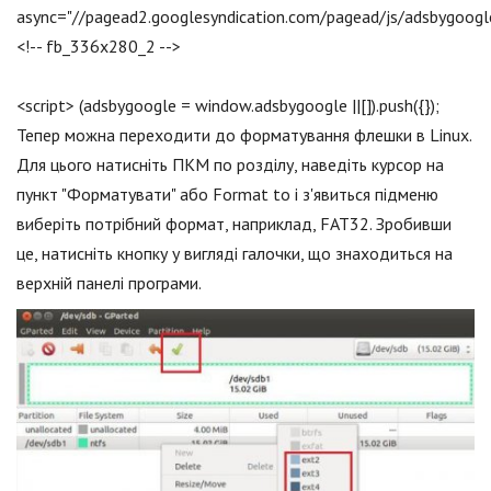
async="//pagead2.googlesyndication.com/pagead/js/adsbygoogle
<!-- fb_336x280_2 -->
<script> (adsbygoogle = window.adsbygoogle ||[]).push({});
Тепер можна переходити до форматування флешки в Linux.
Для цього натисніть ПКМ по розділу, наведіть курсор на
пункт "Форматувати" або Format to і з'явиться підменю
виберіть потрібний формат, наприклад, FAT32. Зробивши
це, натисніть кнопку у вигляді галочки, що знаходиться на
верхній панелі програми.