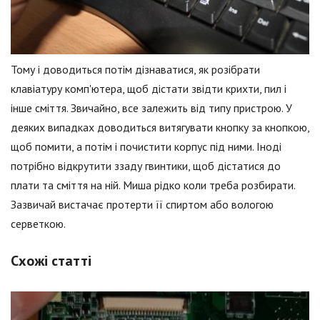
Тому і доводиться потім дізнаватися, як розібрати
клавіатуру комп'ютера, щоб дістати звідти крихти, пил і
інше сміття. Звичайно, все залежить від типу пристрою. У
деяких випадках доводиться витягувати кнопку за кнопкою,
щоб помити, а потім і почистити корпус під ними. Іноді
потрібно відкрутити ззаду гвинтики, щоб дістатися до
плати та сміття на ній. Миша рідко коли треба розбирати.
Зазвичай вистачає протерти її спиртом або вологою
серветкою.
Схожі статті