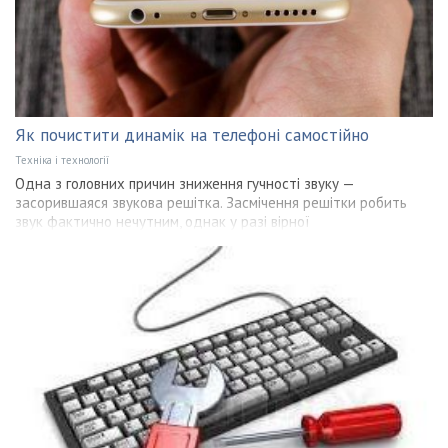
Як почистити динамік на телефоні самостійно
Техніка і технології
Одна з головних причин зниження гучності звуку —
засорившаяся звукова решітка. Засмічення решітки робить
звук фактично нечутним, однак у разі вірної