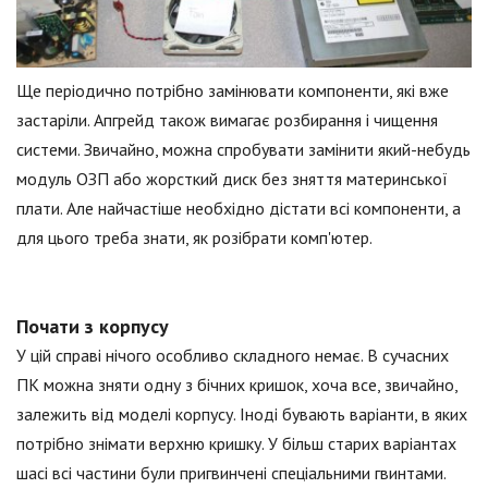
Ще періодично потрібно замінювати компоненти, які вже
застаріли. Апгрейд також вимагає розбирання і чищення
системи. Звичайно, можна спробувати замінити який-небудь
модуль ОЗП або жорсткий диск без зняття материнської
плати. Але найчастіше необхідно дістати всі компоненти, а
для цього треба знати, як розібрати комп'ютер.
Почати з корпусу
У цій справі нічого особливо складного немає. В сучасних
ПК можна зняти одну з бічних кришок, хоча все, звичайно,
залежить від моделі корпусу. Іноді бувають варіанти, в яких
потрібно знімати верхню кришку. У більш старих варіантах
шасі всі частини були пригвинчені спеціальними гвинтами.