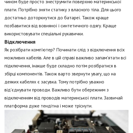
чином буде просто знеструмити поверхню материнської
плати. Потрібно зняти статику з власного тіла. Для цього
достатньо доторкнутися до батареї. Також краще
позбавитися від вовняної і синтетичного одягу. Краще
використовувати спеціальні рукавички.
Відключення
Як розібрати комп'ютер? Починати слід з відключення всіх
можливих кабелів. Але в цій справі важливо запам'ятати всі
підключення, інакше буде складно потім розібратися в
збірці компонентів. Також варто звернути увагу, що на
деяких кабелях є засувка. Тому потрібно уважно
від'єднувати проводи. Важливо бути обережним з
відключенням від проводів материнської плати. Зазвичай
платформа дуже тендітна і може тріснути.