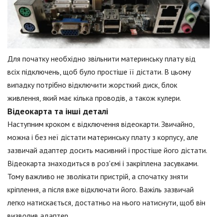
Для початку необхідно звільнити материнську плату від
всіх підключень, щоб було простіше її дістати. В цьому
випадку потрібно відключити жорсткий диск, блок
живлення, який має кілька проводів, а також кулери.
Відеокарта та інші деталі
Наступним кроком є відключення відеокарти. Звичайно,
можна і без неї дістати материнську плату з корпусу, але
зазвичай адаптер досить масивний і простіше його дістати.
Відеокарта знаходиться в роз'ємі і закріплена засувками.
Тому важливо не зволікати пристрій, а спочатку зняти
кріплення, а після вже відключати його. Важіль зазвичай
легко натискається, достатньо на нього натиснути, щоб він
визволив адаптер.