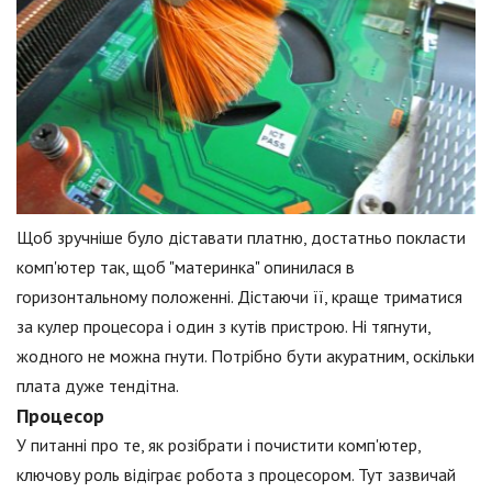
Щоб зручніше було діставати платню, достатньо покласти
комп'ютер так, щоб "материнка" опинилася в
горизонтальному положенні. Дістаючи її, краще триматися
за кулер процесора і один з кутів пристрою. Ні тягнути,
жодного не можна гнути. Потрібно бути акуратним, оскільки
плата дуже тендітна.
Процесор
У питанні про те, як розібрати і почистити комп'ютер,
ключову роль відіграє робота з процесором. Тут зазвичай