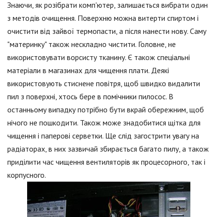
Знаючи, як розібрати комп'ютер, залишається вибрати один
з методів очищення. Поверхню можна витерти спиртом і
очистити від зайвої термопасти, а після нанести нову. Саму
"материнку" також нескладно чистити. Головне, не
використовувати ворсисту тканину. Є також спеціальні
матеріали в магазинах для чищення плати. Деякі
використовують стиснене повітря, щоб швидко видалити
пил з поверхні, хтось бере в помічники пилосос. В
останньому випадку потрібно бути вкрай обережним, щоб
нічого не пошкодити. Також може знадобитися щітка для
чищення і паперові серветки. Ще слід загострити увагу на
радіаторах, в них зазвичай збирається багато пилу, а також
приділити час чищення вентиляторів як процесорного, так і
корпусного.