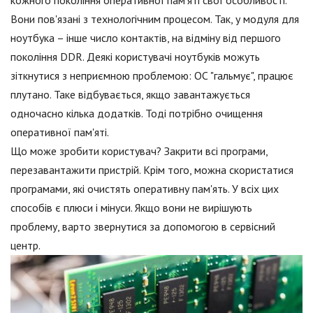
кожного покоління оперативної пам'яті свої особливості.
Вони пов'язані з технологічним процесом. Так, у модуля для
ноутбука – інше число контактів, на відміну від першого
покоління DDR. Деякі користувачі ноутбуків можуть
зіткнутися з неприємною проблемою: ОС "гальмує", працює
плутано. Таке відбувається, якщо завантажується
одночасно кілька додатків. Тоді потрібно очищення
оперативної пам'яті.
Що може зробити користувач? Закрити всі програми,
перезавантажити пристрій. Крім того, можна скористатися
програмами, які очистять оперативну пам'ять. У всіх цих
способів є плюси і мінуси. Якщо вони не вирішують
проблему, варто звернутися за допомогою в сервісний
центр.