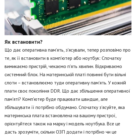
Як встановити?
Що дає оперативна пам'ять, з'ясували, тепер розповімо про
те, як її встановити в комп'ютер або ноутбук: Спочатку
вимикаємо пристрій, чекаємо п'ять хвилин. Відкриваємо
системний блок. На материнській платі повинні бути вільні
слоти – встановлюємо туди оперативну пам'ять. У кожній
плати своє покоління DDR. Що дає збільшення оперативної
пам'яті? Комп'ютер буде працювати швидше, але
збільшувати її потрібно обдумано. Спочатку з'ясуйте, яка
материнська плата встановлена на вашому пристрої,
орієнтуйтеся також на марку і модель ноутбука. Все це
дасть зрозуміти, скільки ОЗП додати і потрібно чи це