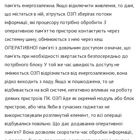
пам'ять енергозалежна. Якщо відключити живлення, то дані,
що містяться в ній, зітруться. ОЗП зберігає потоки
інформації, які процесору потрібно обробити. З
оперативною пам'яттю пристрою контактують через
системну шину, обмінюються з нею через кеш.
ОПЕРАТИВНОЇ пам'яті з довільним доступом означає, що
пам'ять при необхідності звертається безпосередньо до
потрібного блоку. У той же час швидкість доступу не
змінюється. ОЗП відрізняється від енергозалежною, вона
рідко виходить з ладу. Якщо ж пошкоджена, то це
відбивається на всій системі, негативно впливає на роботу
деяких пристроїв ПК. ОЗП йде як окремий модуль або блок
пристрою, або чіпа. Якби в сучасних гаджетах не
використовували розглянутий елемент, то всі операції
відбувалися повільно. Що дає додавання оперативної
пам'яті? Вона дозволяє скоротити час обробки інформації,