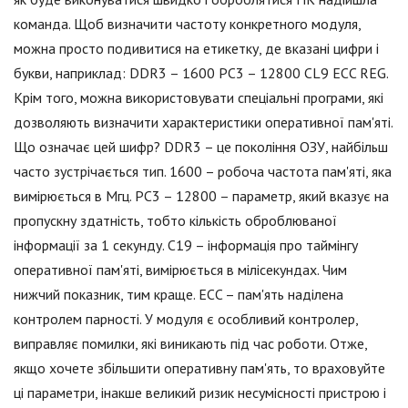
команда. Щоб визначити частоту конкретного модуля,
можна просто подивитися на етикетку, де вказані цифри і
букви, наприклад: DDR3 – 1600 PC3 – 12800 CL9 ECC REG.
Крім того, можна використовувати спеціальні програми, які
дозволяють визначити характеристики оперативної пам'яті.
Що означає цей шифр? DDR3 – це покоління ОЗУ, найбільш
часто зустрічається тип. 1600 – робоча частота пам'яті, яка
вимірюється в Мгц. PC3 – 12800 – параметр, який вказує на
пропускну здатність, тобто кількість оброблюваної
інформації за 1 секунду. C19 – інформація про таймінгу
оперативної пам'яті, вимірюється в мілісекундах. Чим
нижчий показник, тим краще. ECC – пам'ять наділена
контролем парності. У модуля є особливий контролер,
виправляє помилки, які виникають під час роботи. Отже,
якщо хочете збільшити оперативну пам'ять, то враховуйте
ці параметри, інакше великий ризик несумісності пристрою і