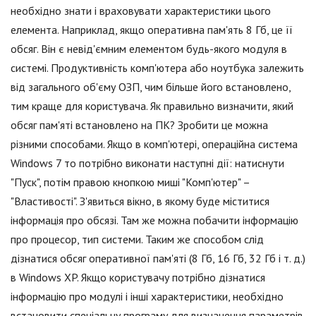
необхідно знати і враховувати характеристики цього
елемента. Наприклад, якщо оперативна пам'ять 8 Гб, це її
обсяг. Він є невід'ємним елементом будь-якого модуля в
системі. Продуктивність комп'ютера або ноутбука залежить
від загального об'єму ОЗП, чим більше його встановлено,
тим краще для користувача. Як правильно визначити, який
обсяг пам'яті встановлено на ПК? Зробити це можна
різними способами. Якщо в комп'ютері, операційна система
Windows 7 то потрібно виконати наступні дії: натиснути
"Пуск", потім правою кнопкою миші "Комп'ютер" –
"Властивості". З'явиться вікно, в якому буде міститися
інформація про обсязі. Там же можна побачити інформацію
про процесор, тип системи. Таким же способом слід
дізнатися обсяг оперативної пам'яті (8 Гб, 16 Гб, 32 Гб і т. д.)
в Windows XP. Якщо користувачу потрібно дізнатися
інформацію про модулі і інші характеристики, необхідно
встановити спеціальну програму для визначення параметрів