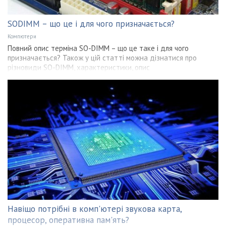
SODIMM – що це і для чого призначається?
Компютери
Повний опис терміна SO-DIMM – що це таке і для чого
призначається? Також у цій статті можна дізнатися про
різновиди SO-DIMM, характеристики, опис
Навіщо потрібні в комп'ютері звукова карта,
процесор, оперативна пам'ять?