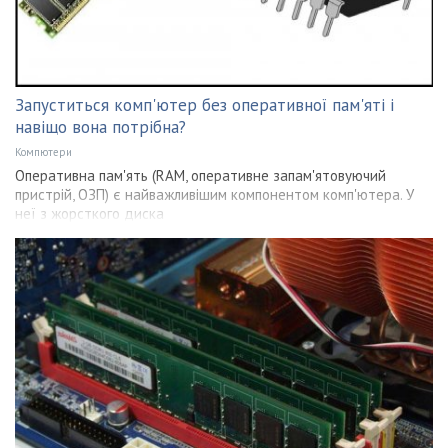
Запуститься комп'ютер без оперативної пам'яті і
навіщо вона потрібна?
Компютери
Оперативна пам'ять (RAM, оперативне запам'ятовуючий
пристрій, ОЗП) є найважливішим компонентом комп'ютера. У
неї з жорсткого диска