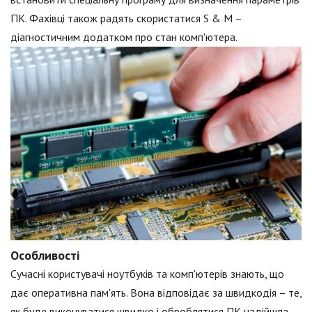
ПК. Фахівці також радять скористатися S & M –
діагностичним додатком про стан комп'ютера.
Особливості
Сучасні користувачі ноутбуків та комп'ютерів знають, що
дає оперативна пам'ять. Вона відповідає за швидкодія – те,
як буде виконуватися швидко і оброблятися ПК надійшла