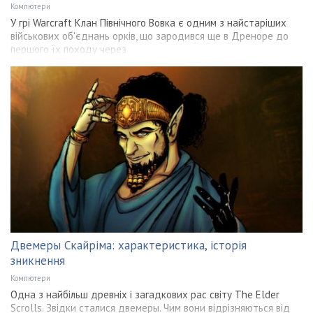
Компютери
У грі Warcraft Клан Північного Вовка є одним з найстаріших
військових об'єднань орків, що зародився ще в Дреноре до
першого їх походу через
Двемеры Скайріма: характеристика, історія
зникнення
Компютери
Одна з найбільш древніх і загадкових рас світу The Elder
Scrolls. Звідки сталися двемеры. Чим вони відрізняються від