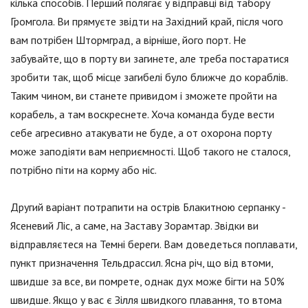
кілька способів. Перший полягає у відправці від табору
Громгола. Ви прямуєте звідти на Західний край, після чого
вам потрібен Штормград, а вірніше, його порт. Не
забувайте, що в порту ви загинете, але треба постаратися
зробити так, щоб місце загибелі було ближче до кораблів.
Таким чином, ви станете привидом і зможете пройти на
корабель, а там воскреснете. Хоча команда буде вести
себе агресивно атакувати не буде, а от охорона порту
може заподіяти вам неприємності. Щоб такого не сталося,
потрібно піти на корму або ніс.
Другий варіант потрапити на острів Блакитною серпанку -
Ясеневий Ліс, а саме, на Заставу Зорамтар. Звідки ви
відправляєтеся на Темні береги. Вам доведеться поплавати,
пункт призначення Тельдрассил. Ясна річ, що від втоми,
швидше за все, ви помрете, однак дух може бігти на 50%
швидше. Якщо у вас є Зілля швидкого плавання, то втома