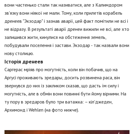
вони частенько стали так називатися, але з Калимдором
зв'язку вони ніякої не мали. Тому, коли прилетів корабель
дренеев "Экзодар" і зазнав аварії, цей факт помітили не всі і
не відразу. В результаті аварії дренеи вижили не всі, але хто
залишився жити, кинулися на обстеження земель,
побудували поселення і застави. Экзодар - так назвали вони
нову столицю.
Історія дренеев
Саргерас мріяв про могутність, коли він побачив, що на
Аргусі проживають эредары, досить розвинена раса, він
звернувся до них із закликом сказав, що дасть їм силу і
могутність, але в обмін вони повинні бути йому вірними. На
ту пору в эредаров було три ватажка: – кіл'джеден,
Архимонд і Wehlen (на фото нижче).