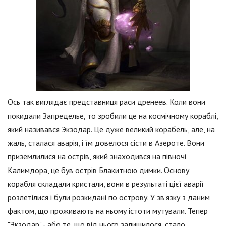
Ось так виглядає представниця раси дренеев. Коли вони
покидали Запределье, то зробили це на космічному кораблі,
який називався Экзодар. Це дуже великий корабель, але, на
жаль, сталася аварія, і їм довелося сісти в Азероте. Вони
приземлилися на острів, який знаходився на півночі
Калимдора, це був острів Блакитною димки. Основу
корабля складали кристали, вони в результаті цієї аварії
розлетілися і були розкидані по острову. У зв'язку з даним
фактом, що проживають на ньому істоти мутували. Тепер
"Экзодар" - або те, що від нього залишилося, стало