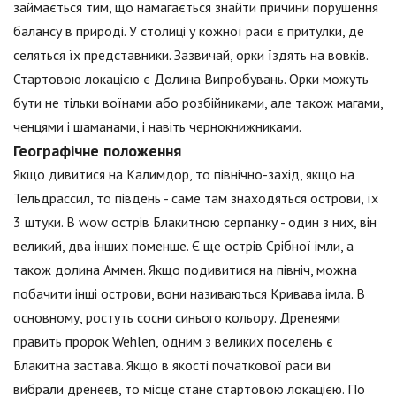
займається тим, що намагається знайти причини порушення
балансу в природі. У столиці у кожної раси є притулки, де
селяться їх представники. Зазвичай, орки їздять на вовків.
Стартовою локацією є Долина Випробувань. Орки можуть
бути не тільки воїнами або розбійниками, але також магами,
ченцями і шаманами, і навіть чернокнижниками.
Географічне положення
Якщо дивитися на Калимдор, то північно-захід, якщо на
Тельдрассил, то південь - саме там знаходяться острови, їх
3 штуки. В wow острів Блакитною серпанку - один з них, він
великий, два інших поменше. Є ще острів Срібної імли, а
також долина Аммен. Якщо подивитися на північ, можна
побачити інші острови, вони називаються Кривава імла. В
основному, ростуть сосни синього кольору. Дренеями
править пророк Wehlen, одним з великих поселень є
Блакитна застава. Якщо в якості початкової раси ви
вибрали дренеев, то місце стане стартовою локацією. По