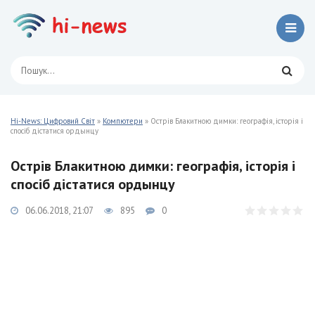
Hi-News: Цифровий Світ
»
Компютери
» Острів Блакитною димки: географія, історія і
спосіб дістатися ордынцу
Острів Блакитною димки: географія, історія і
спосіб дістатися ордынцу
06.06.2018, 21:07
895
0