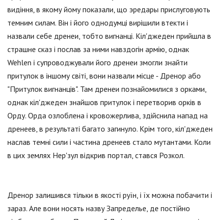
видіння, в якому йому показали, що эредары прислуговують
темним силам. Він і його однодумці вирішили втекти і
назвали себе дренеи, тобто вигнанці. Кіл'джеден прийшла в
страшне сказ і послав за ними навздогін армію, однак
Wehlen і супроводжували його дренеи змогли знайти
притулок в іншому світі, вони назвали місце - Дренор або
"Притулок вигнанців". Там дренеи познайомилися з орками,
однак кіл'джеден знайшов притулок і перетворив орків в
Орду. Орда озлоблена і кровожерлива, здійснила напад на
дренеев, в результаті багато загинуло. Крім того, кіл'джеден
наслав темні сили і частина дренеев стало мутантами. Коли
в цих землях Нер'зул відкрив портал, стався Розкол.
Дренор залишився тільки в якості руїн, і їх можна побачити і
зараз. Але вони носять назву Запределье, де постійно