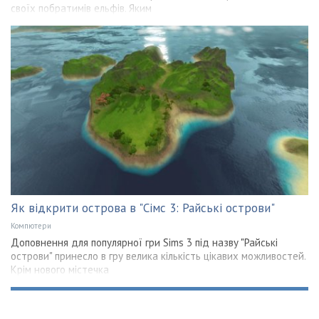
своїх побратимів ельфів. Яким
Як відкрити острова в "Сімс 3: Райські острови"
Компютери
Доповнення для популярної гри Sims 3 під назву "Райські
острови" принесло в гру велика кількість цікавих можливостей.
Крім нового містечка