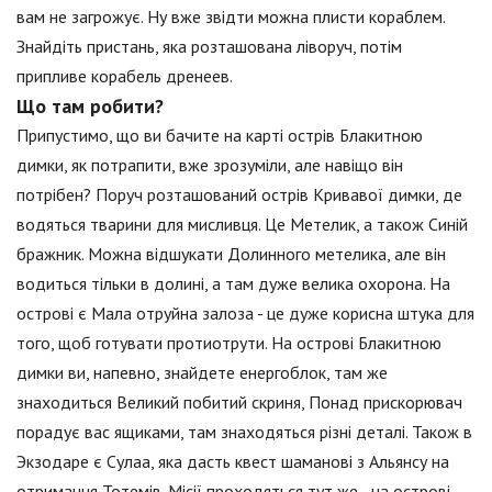
вам не загрожує. Ну вже звідти можна плисти кораблем.
Знайдіть пристань, яка розташована ліворуч, потім
припливе корабель дренеев.
Що там робити?
Припустимо, що ви бачите на карті острів Блакитною
димки, як потрапити, вже зрозуміли, але навіщо він
потрібен? Поруч розташований острів Кривавої димки, де
водяться тварини для мисливця. Це Метелик, а також Синій
бражник. Можна відшукати Долинного метелика, але він
водиться тільки в долині, а там дуже велика охорона. На
острові є Мала отруйна залоза - це дуже корисна штука для
того, щоб готувати протиотрути. На острові Блакитною
димки ви, напевно, знайдете енергоблок, там же
знаходиться Великий побитий скриня, Понад прискорювач
порадує вас ящиками, там знаходяться різні деталі. Також в
Экзодаре є Сулаа, яка дасть квест шаманові з Альянсу на
отримання Тотемів. Місії проходяться тут же - на острові.