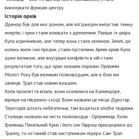
виконувати функцію центру.
Історія орків
Дренор був для них домом, але кіл'джеден випустив темну
енергію, і орки стали воювати з дренееями. Раніше їх шкіра
була коричневою, але тепер вона стала зеленою. Землі, де
колись жили їхні предки, стали пустелями. Армія орків була
дуже великою, але внутрішні конфлікти в ній стали
результатом того, що орки зазнали поразки. Оргримм
Молот Року був великим полководцем, але в бою він
загинув. Трал став новим вождем.
Коли прокляття впало, вони оселилися на Калимдоре,
вірніше на південно-сході. Вони назвали це місце Дуротар.
Територія досить небезпечна, там водяться злобні тварюки.
Столицю назвали на честь полководця - Оргриммар. Коли
Громмаш Пекельний Крик і його син Гаррош приєдналися до
Траллу, то останній став наступником лідера. Сам Трал