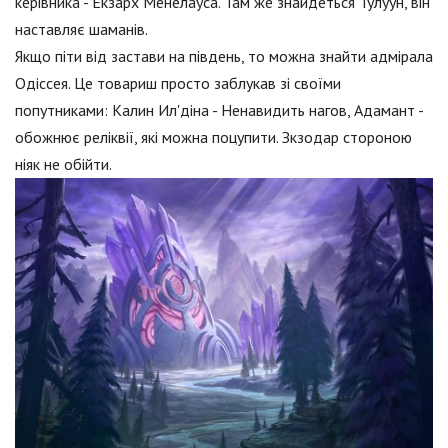
керівника - Екзарх Менелауса. Там же знайдеться Тулуун, він
наставляє шаманів.
Якщо піти від застави на південь, то можна знайти адмірала
Одіссея. Це товариш просто заблукав зі своїми
попутниками: Калин Ил'діна - Ненавидить нагов, Адамант -
обожнює реліквії, які можна поцупити. Зкзодар стороною
ніяк не обійти.