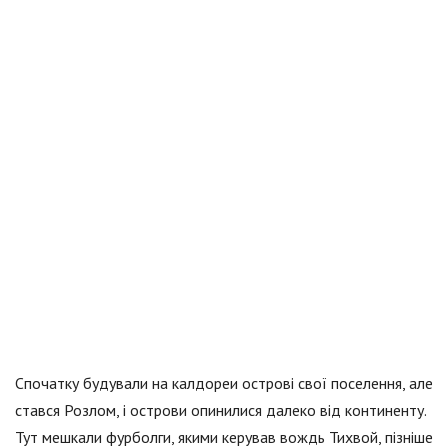
Спочатку будували на калдореи острові свої поселення, але
стався Розлом, і острови опинилися далеко від континенту.
Тут мешкали фурболги, якими керував вождь Тихвой, пізніше