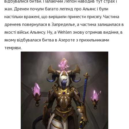
відбувалися битви. Палаючий Легіон наводив тут страх і
жах. Дренеи почули багато легенд про Альянс і були
настільки вражені, що вирішили принести присягу. Частина
дренеев повернулася в Запределье, а частина залишилася в
якості військ Альянсу. Ну, а Wehlen знову отримав видіння, в
якому відбувалася битва в Азероте з прихильниками
темряви.