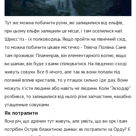
Тут же можна побачити руїни, які залишилися від ельфів,
при цьому ельфи залишили це місце, і там оселилися нагі.
Шрисс'тіз - їх полководець. Якщо пройти на північний схід,
то можна побачити цікаве містечко - Тліюча Поляна. Саме
там проживає Пламенрав, він елементарного вогню, якщо
ви шаман, він буде з вами спілкуватися. На південно-сході
живуть совухи. Все б нічого, але так як вони попали під
поганий вплив кристалів, то у пташок сильно їде дах. Вони
можуть з'їсти людини або навіть не людини. Коли "Экзодар"
розбився, то залишилися від нього різні запчастини, нахабно
утащенные совухами.
Як потрапити
Ясна річ, що дренеи тут живуть, але уявіть, що ви орк і вам
потрібен Острів блакитною димки: як потрапити за Орду? Є