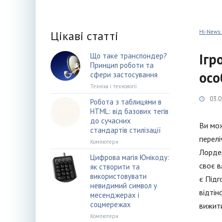
Цікаві статті
Hi-News:
Ігр
Що таке транспондер?
Принцип роботи та
осо
сфери застосування
Техніка і технології
03.0
Робота з таблицями в
HTML: від базових тегів
до сучасних
Ви мож
стандартів стилізації
перелі
Компютери
Лордер
Цифрова магія Юнікоду:
своє в
як створити та
використовувати
є Підг
невидимий символ у
відтін
месенджерах і
соцмережах
вижит
Компютери