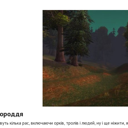
городдя
вуть кілька рас, включаючи орків, тролів і людей, ну і ще ніжити, 