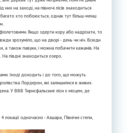
д них на заході, на півночі лісів знаходиться
ча багато хто побоюється, однак тут більш-менш
м.
 фіолетовими. Якщо здерти кору або надрізати, то
авжди зрозуміло, що на дворі - день чи ніч. Всюди
ки, а також павуки, і можна побачити кажанів. На
 На півдні знаходиться озеро.
ами. Іноді доходить і до того, що можуть
оролівства Лордерон, які залишилися в живих.
ена. У ВВВ Тирисфальские ліси є місцем, де
 локації одночасно - Азшара, Північні степи,