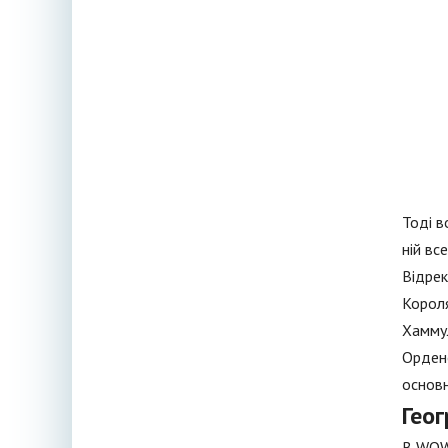
Тоді в
ній вс
Відрек
Короля
Хаммул
Ордено
основн
Гео
В WOW 