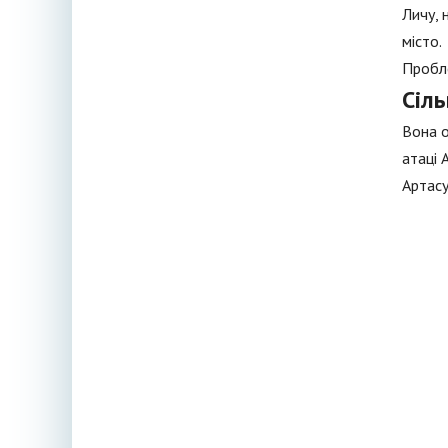
Личу, 
місто.
Пробле
Сіл
Вона о
атаці 
Артасу