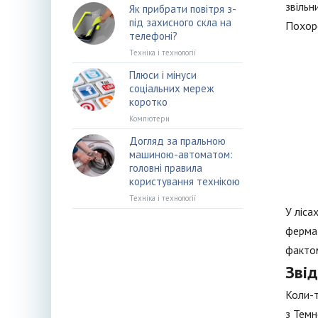
звільн
Як прибрати повітря з-
під захисного скла на
Похоро
телефоні?
Техніка і технології
Плюси і мінуси
соціальних мереж
коротко
Компютери
Догляд за пральною
машиною-автоматом:
головні правила
користування технікою
Техніка і технології
У ліса
ферма 
фактом
Звід
Коли-т
з Темн