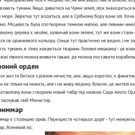
повзають тумани. Якщо дивитися на Чумні землі, ліси знаходяться ві
 море. Звірятка тут водяться, але в Срібному бору вони злі. Хо
но. Місцевість була спотворена темною магією, але певним чино
вному дерева є хвойні, зазвичай вони зелені, тут же вони стали
ься сік оранжевого кольору. Сонця тут практично не видно, і не з
ть тумани, в тінях ховаються тварини. Головні мешканці - це вов
жжі півночі можна виявити гавані, де можна поставити корабель.
воний орден
се життя битися з різною нечистю, але, якщо коротко, є фанатик
и не тільки на нежить, але і на живу людину. Власне, це жителі к
катаклізму вони створили новий табір під назвою Сади Алого Орд
заснував свій Монастир.
риммар
мар є столицею орків. Перехрестя чотирьох доріг - тут межують 4
р, Ясеневий ліс.