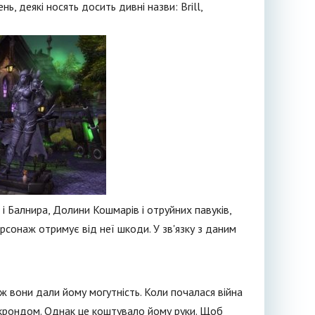
ь, деякі носять досить дивні назви: Brill,
 і Балнира, Долини Кошмарів і отруйних павуків,
рсонаж отримує від неї шкоди. У зв'язку з даним
ж вони дали йому могутність. Коли почалася війна
алакрондом. Однак це коштувало йому руки. Щоб