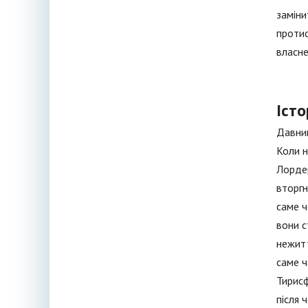
заміни
протис
власне
Істо
Давним
Коли н
Лордер
вторгн
саме ч
вони с
нежитт
саме ч
Тирисф
після 