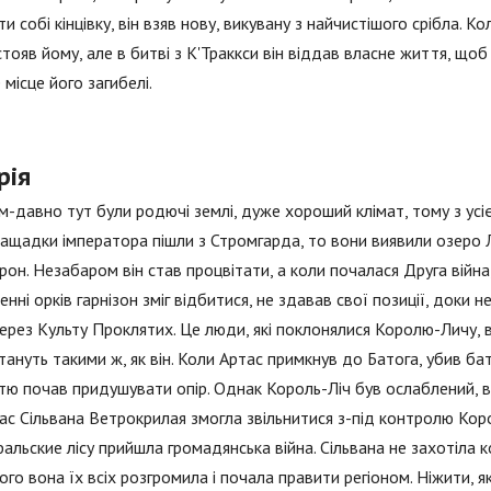
ти собі кінцівку, він взяв нову, викувану з найчистішого срібла.
тояв йому, але в битві з К'Траккси він віддав власне життя, щоб 
 місце його загибелі.
рія
-давно тут були родючі землі, дуже хороший клімат, тому з усіє
ащадки імператора пішли з Стромгарда, то вони виявили озеро 
он. Незабаром він став процвітати, а коли почалася Друга війна
енні орків гарнізон зміг відбитися, не здавав свої позиції, доки 
ерез Культу Проклятих. Це люди, які поклонялися Королю-Личу, в
тануть такими ж, як він. Коли Артас примкнув до Батога, убив бат
ю почав придушувати опір. Однак Король-Ліч був ослаблений, в
ас Сільвана Ветрокрилая змогла звільнитися з-під контролю Коро
альские лісу прийшла громадянська війна. Сільвана не захотіла 
чого вона їх всіх розгромила і почала правити регіоном. Ніжити, 