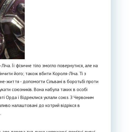
Ліча. Її фізичне тіло змогло повернутися, але на
інчити його; також вбити Короля-Ліча. Ті з
 не-життя - допомогти Сільвані в боротьбі проти
укати союзників. Вона набула таких в особі
аті Орда і Відреклися уклали союз. З Червоним
чливо налаштовані до котрий відрікся в
.
, але дерева тут дуже неприємні, помітні дивні