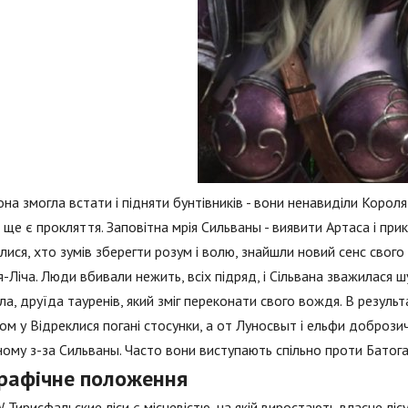
она змогла встати і підняти бунтівників - вони ненавиділи Короля-
е ще є прокляття. Заповітна мрія Сильваны - виявити Артаса і прик
лися, хто зумів зберегти розум і волю, знайшли новий сенс свого
-Ліча. Люди вбивали нежить, всіх підряд, і Сільвана зважилася ш
а, друїда тауренів, який зміг переконати свого вождя. В результ
м у Відреклися погані стосунки, а от Луносвыт і ельфи добрози
ому з-за Сильваны. Часто вони виступають спільно проти Батога
графічне положення
Тирисфальские ліси є місцевістю, на якій виростають власне лісу