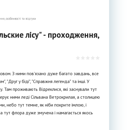
ня, особливості та відгуки
льские лісу" - проходження,
ровом. З ними пов'язано дуже багато завдань, все
 "Друг у біді", "Справжня легенда" та інші. У
у. Там проживають Відреклися, які заснували тут
 Керує ними леді Сільвана Ветрокрилая, а столицею
и, небо тут темне, як ніби покрите імлою, і
юча тут флора дуже змучена і намагається якось