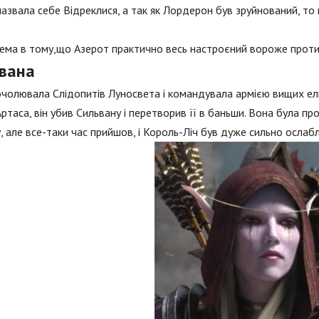
назвала себе Відреклися, а так як Лордерон був зруйнований, то
ма в тому,що Азерот практично весь настроєний вороже проти
ьвана
чолювала Слідопитів Луносвета і командувала армією вищих ельф
Артаса, він убив Сильвану і перетворив її в баньши. Вона була пр
, але все-таки час прийшов, і Король-Ліч був дуже сильно ослаб