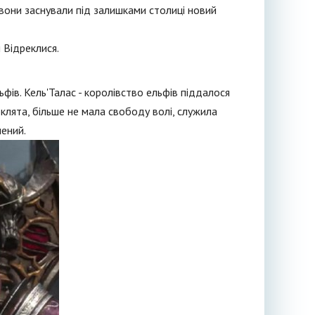
 вони заснували під залишками столиці новий
 Відреклися.
ів. Кель'Талас - королівство ельфів піддалося
оклята, більше не мала свободу волі, служила
лений.