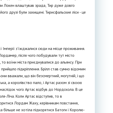
 Коли Локен влаштував зрада, Тир дуже довго
його друзі були захищені. Тирисфальские ліси - це
ї Імперії з'їжджалися сюди на місце проживання.
Лордамер, після чого побудували тут місто
, то воїни міста приєднувалися до альянсу. При
не прийшло підкріплення. Брілл став сумно відомим
они вважали, що він безсмертний, могутній, і що
ька, а королівство пало, і Артас разом зі своєю
наслідок чого Артас відбув до Нордскола. В це
ля-Ліча. Коли Артас відступив, то в
коритися Лордам Жаху, керівникам повстання,
яка більше не хотіла підкорятися Батоги і Королю-