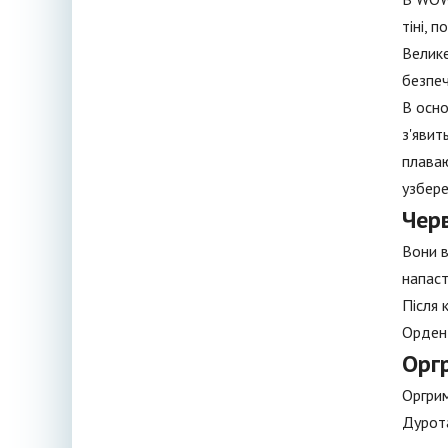
тіні, 
Велике
безпеч
В осно
з'явит
плаваю
узбере
Чер
Вони в
напаст
Після 
Орден 
Орг
Оргрим
Дурота