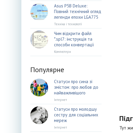
Asus P5B Deluxe:
Повний технічний огляд
легенди епохи LGA775
Техніка і технології
Чим відкрити файл
*.spl7: інструкція та
способи конвертації
Компютери
Популярне
Статуси про сина зі
змістом: про любов до
найважливішого
Інтернет
Статуси про молодшу
сестру для соціальних
Під
мереж
Тут жи
Інтернет