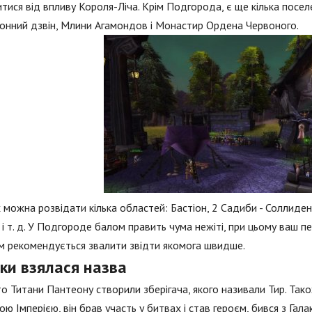
итися від впливу Короля-Ліча. Крім Подгорода, є ще кілька поселен
нний дзвін, Млини Агамондов і Монастир Ордена Червоного.
х можна розвідати кілька областей: Бастіон, 2 Садиби - Соллиден
і т. д. У Подгороде балом править чума нежіті, при цьому ваш пе
 рекомендується звалити звідти якомога швидше.
ки взялася назва
о Титани Пантеону створили зберігача, якого називали Тир. Тако
ою Імперією, він брав участь у битвах і став героєм, бився з Г