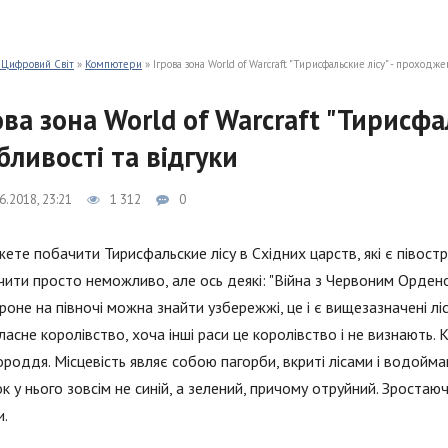
 Цифровий Світ
»
Компютери
» Ігрова зона World of Warcraft "Тирисфальские лісу" - проходжен
ова зона World of Warcraft "Тирисфа
бливості та відгуки
6.2018, 23:21
1 312
0
ете побачити Тирисфальские лісу в Східних царств, які є півост
чити просто неможливо, але ось деякі: "Війна з Червоним Орденом",
оне на півночі можна знайти узбережжі, це і є вищезазначені ліс
ласне королівство, хоча інші раси це королівство і не визнають.
ороддя. Місцевість являє собою пагорби, вкриті лісами і водоймам
ок у нього зовсім не синій, а зелений, причому отруйний. Зроста
и.