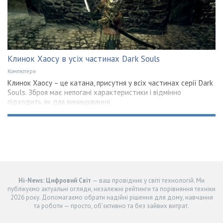
Клинок Хаосу в усіх частинах Dark Souls
Компютери
Клинок Хаосу – це катана, присутня у всіх частинах серії Dark
Souls. Зброя має непогані характеристики і відмінно
підходить як для винищування
Hi-News: Цифровий Світ
— ваш провідник у світі технологій. Ми
публікуємо актуальні огляди, незалежні рейтинги та порівняння техніки
2026 року. Допомагаємо обрати надійні рішення для дому, навчання
та роботи — просто, об’єктивно та без зайвих витрат.