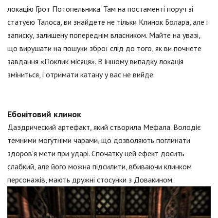
локацію Грот Потопельника. Там на постаменті поруч зі
статуєю Талоса, ви знайдете не тільки Клинок Болара, але і
записку, залишену попереднім власником. Майте на увазі,
що вирушати на пошуки зброї слід до того, як ви почнете
завдання «Поклик місяця». В іншому випадку локація
зміниться, і отримати катану у вас не вийде.
Ебонітовий клинок
Даэдрический артефакт, який створила Мефала. Володіє
темними могутніми чарами, що дозволяють поглинати
здоров'я мети при ударі. Спочатку цей ефект досить
слабкий, але його можна підсилити, вбиваючи клинком
персонажів, мають дружні стосунки з Довакином.