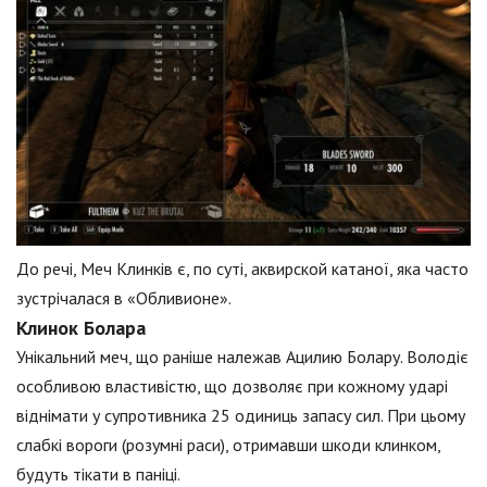
До речі, Меч Клинків є, по суті, аквирской катаної, яка часто
зустрічалася в «Обливионе».
Клинок Болара
Унікальний меч, що раніше належав Ацилию Болару. Володіє
особливою властивістю, що дозволяє при кожному ударі
віднімати у супротивника 25 одиниць запасу сил. При цьому
слабкі вороги (розумні раси), отримавши шкоди клинком,
будуть тікати в паніці.