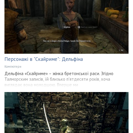
Персонажі в "Скайриме": Дельфіна
Компютери
Дельфіна «Скайриме» – жінка бретонської раси. Згідно
Талморским записів, їй близько п'ятдесяти років, хоча
виглядає вона молодшою. Вперше ми