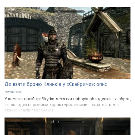
Де взяти броню Клинків у «Скайриме»: опис
Компютери
У комп'ютерній грі Skyrim десятки наборів обладунків та зброї,
які володіють різними характеристиками і підходять для
різних класів персонажів.