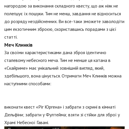
нагородою за виконання складного квесту, що аж ніяк не
полегшує їх пошуки. Тим не менш, завдання не відноситься
до розряду нездійсненних. Ви все-таки зможете заволодіти
цим екзотичним зброєю, скориставшись порадами з цієї
статті.
Меч Клинків
За своїми характеристиками дана зброя ідентично
сталевому небесного меча. Тим не менше ця катана в
«Скайриме» має унікальний зовнішній вигляд, який,
здебільшого, вона цінується. Отримати Меч Клинків можна
наступними способами:
виконати квест «Ріг Юргена» і забрати з скрині в кімнаті
Дельфіни; забрати у Фултейма; взяти зі стійки для зброї у
Храмі Небесної Гавані.