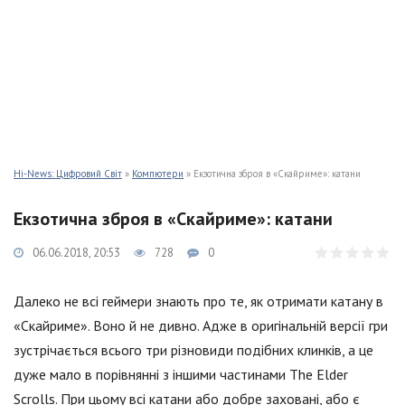
Hi-News: Цифровий Світ
»
Компютери
» Екзотична зброя в «Скайриме»: катани
Екзотична зброя в «Скайриме»: катани
06.06.2018, 20:53
728
0
Далеко не всі геймери знають про те, як отримати катану в
«Скайриме». Воно й не дивно. Адже в оригінальній версії гри
зустрічається всього три різновиди подібних клинків, а це
дуже мало в порівнянні з іншими частинами The Elder
Scrolls. При цьому всі катани або добре заховані, або є