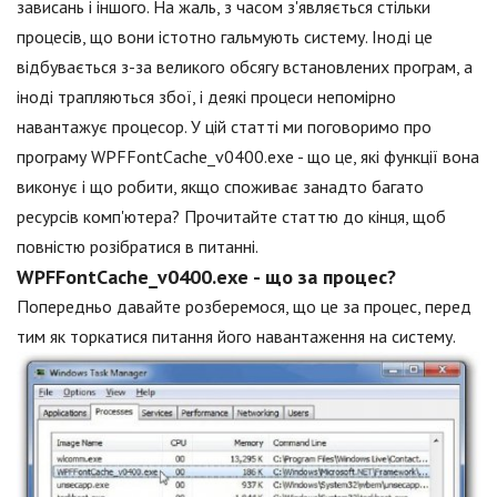
зависань і іншого. На жаль, з часом з'являється стільки
процесів, що вони істотно гальмують систему. Іноді це
відбувається з-за великого обсягу встановлених програм, а
іноді трапляються збої, і деякі процеси непомірно
навантажує процесор. У цій статті ми поговоримо про
програму WPFFontCache_v0400.exe - що це, які функції вона
виконує і що робити, якщо споживає занадто багато
ресурсів комп'ютера? Прочитайте статтю до кінця, щоб
повністю розібратися в питанні.
WPFFontCache_v0400.exe - що за процес?
Попередньо давайте розберемося, що це за процес, перед
тим як торкатися питання його навантаження на систему.