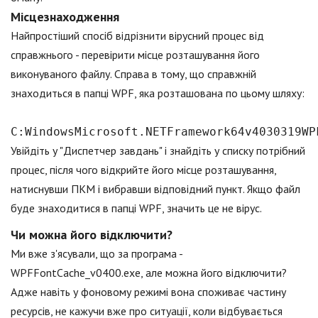
Місцезнаходження
Найпростіший спосіб відрізнити вірусний процес від
справжнього - перевірити місце розташування його
виконуваного файлу. Справа в тому, що справжній
знаходиться в папці WPF, яка розташована по цьому шляху:
C:WindowsMicrosoft.NETFramework64v4030319WP
Увійдіть у "Диспетчер завдань" і знайдіть у списку потрібний
процес, після чого відкрийте його місце розташування,
натиснувши ПКМ і вибравши відповідний пункт. Якщо файл
буде знаходитися в папці WPF, значить це не вірус.
Чи можна його відключити?
Ми вже з'ясували, що за програма -
WPFFontCache_v0400.exe, але можна його відключити?
Адже навіть у фоновому режимі вона споживає частину
ресурсів, не кажучи вже про ситуації, коли відбувається