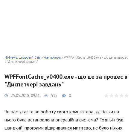
Hi-News: Цифровий Світ
»
Компютери
» WPFFontCache_v0400.exe - що це за процес
в "Диспетчері завдань"
WPFFontCache_v0400.exe - що це за процес в
"Диспетчері завдань"
25.05.2018, 09:51
915
0
Чи пам'ятаєте ви роботу свого комп'ютера, як тільки на
нього була встановлена операційна система? Тоді він був
швидкий, програми відкривалися миттєво, не було ніяких