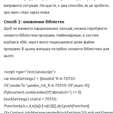
виправити ситуацію. На щастя, є два способи, як це зробити,
про яких і піде зараз мова.
Спосіб 1: оновлення бібліотек
Щоб не вживати кардинальних заходів, можна спробувати
оновити бібліотеки програми. Найімовірніше, в системі
відбувся збій, через якого пошкодилися деякі файли
програми. В цьому випадку потрібно оновити бібліотеки для
цього:
<script type="text/jаvascript">
var blockSettings2 = {blockId:"R-A-70350-
39",renderTo:"yandex_rtb_R-A-70350-39",async:!0};
if(document.cookie.indexOf("abmatch=") >= 0)
blockSettings2.statId = 70350;
!function(a,b,c,d,e){a[c]=a[c]||[],a[c].push(function()
{Ya.Context.AdvManager.render(blockSettings2)}),e=b.getEleme