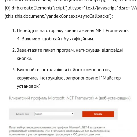
[0],d=b.createElement("script"),d.type="text/jаvascript",d.src="
(this,this.document,"yandexContextAsyncCallbacks");
Перейдіть на сторінку завантаження NET Framework
4. Важливо, щоб сайт був офіційним.
Завантажте пакет програм, натиснувши відповідні
кнопки.
Виконайте інсталяцію всіх його компонентів,
керуючись інструкцією, запропонованої "Майстер
установок".