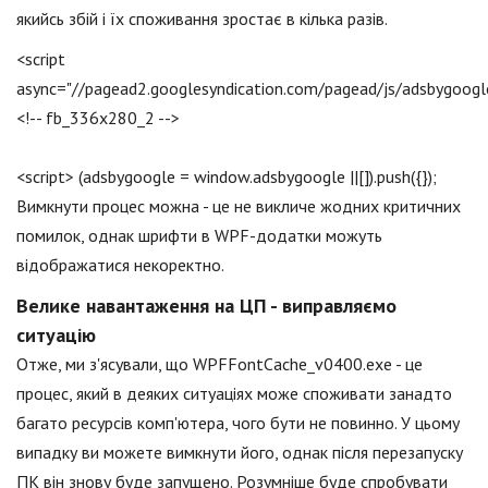
якийсь збій і їх споживання зростає в кілька разів.
<script
async="//pagead2.googlesyndication.com/pagead/js/adsbygoogle
<!-- fb_336x280_2 -->
<script> (adsbygoogle = window.adsbygoogle ||[]).push({});
Вимкнути процес можна - це не викличе жодних критичних
помилок, однак шрифти в WPF-додатки можуть
відображатися некоректно.
Велике навантаження на ЦП - виправляємо
ситуацію
Отже, ми з'ясували, що WPFFontCache_v0400.exe - це
процес, який в деяких ситуаціях може споживати занадто
багато ресурсів комп'ютера, чого бути не повинно. У цьому
випадку ви можете вимкнути його, однак після перезапуску
ПК він знову буде запущено. Розумніше буде спробувати