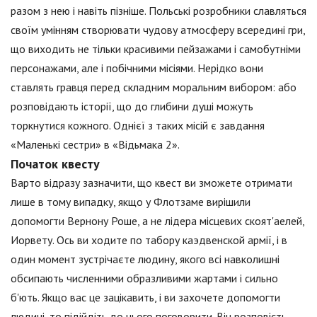
разом з нею і навіть пізніше. Польські розробники славляться
своїм умінням створювати чудову атмосферу всередині гри,
що виходить не тільки красивими пейзажами і самобутніми
персонажами, але і побічними місіями. Нерідко вони
ставлять гравця перед складним моральним вибором: або
розповідають історії, що до глибини душі можуть
торкнутися кожного. Однієї з таких місій є завдання
«Маленькі сестри» в «Відьмака 2».
Початок квесту
Варто відразу зазначити, що квест ви зможете отримати
лише в тому випадку, якщо у Флотзаме вирішили
допомогти Вернону Роше, а не лідера місцевих скоят'аелей,
Иорвету. Ось ви ходите по табору каэдвенской армії, і в
один момент зустрічаєте людину, якого всі навколишні
обсипають численними образливими жартами і сильно
б'ють. Якщо вас це зацікавить, і ви захочете допомогти
людині, то підійдіть до нього поговорити. Він розповість