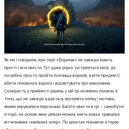
Як ми і говорили, ігри серії «Відьмак» не завжди мають
прості і ясні квести. Тут дуже рідко зустрінеться місія, де
потрібно просто пройти полчища ворогів, взяти предмет/
вбити головного ворога і відзвітувати про виконання.
Складність у прийнятті рішень у цій грі незмінно полягає в
тому, що не завжди вдається зрозуміти логіку і мотиви,
якими керувалися персонажі. Багато квести в грі – самобутні
історії, на основі яких цілком можна зняти кілька тривалих
вітчизняних «мильних опер». По крихтах пізнаючи історію