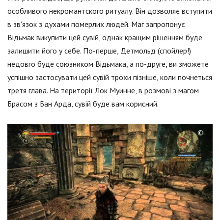
особливого некромантского ритуалу. Він дозволяє вступити
в зв'язок з духами померлих людей. Маг запропонує
Відьмак викупити цей сувій, однак кращим рішенням буде
залишити його у себе. По-перше, Детмольд (спойлер!)
недовго буде союзником Відьмака, а по-друге, ви зможете
успішно застосувати цей сувій трохи пізніше, коли почнеться
третя глава. На території Лок Муинне, в розмові з магом
Брасом з Бан Арда, сувій буде вам корисний.