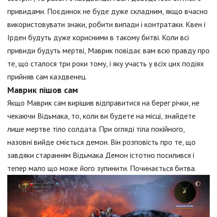
привидами. Поєдинок не буде дуже складним, якщо вчасно
використовувати знаки, робити випади і контратаки. Квен і
Ірден будуть дуже корисними в такому битві. Коли всі
привиди будуть мертві, Маврик повідає вам всю правду про
те, що сталося три роки тому, і яку участь у всіх цих подіях
прийняв сам каэдвенец.
Маврик пішов сам
Якщо Маврик сам вирішив відправитися на берег річки, не
чекаючи Відьмака, то, коли ви будете на місці, знайдете
лише мертве тіло солдата. При огляді тіла покійного,
назовні вийде сміється демон. Він розповість про те, що
завдяки старанням Відьмака Демон істотно посилився і
тепер мало що може його зупинити. Починається битва.