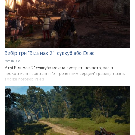
Вибір гри "Відьмак 2": суккуб або Еліас
Компютери
У грі Відьмак 2" суккуба можна зустріти нечасто, але в
проходженні завдання "З трепетним серцем" гравець навіть
зможе поговорити з