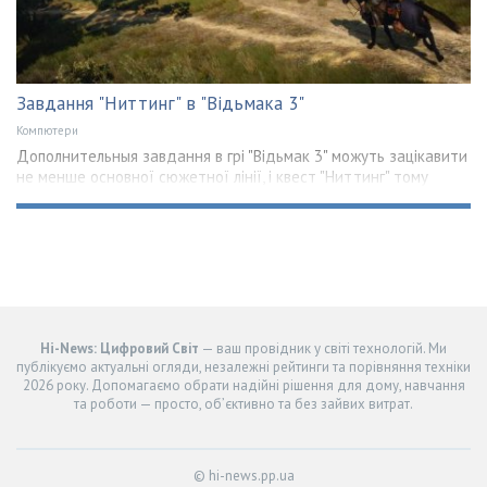
Завдання "Ниттинг" в "Відьмака 3"
Компютери
Дополнительныя завдання в грі "Відьмак 3" можуть зацікавити
не менше основної сюжетної лінії, і квест "Ниттинг" тому
Hi-News: Цифровий Світ
— ваш провідник у світі технологій. Ми
публікуємо актуальні огляди, незалежні рейтинги та порівняння техніки
2026 року. Допомагаємо обрати надійні рішення для дому, навчання
та роботи — просто, об’єктивно та без зайвих витрат.
© hi-news.pp.ua