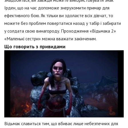
знадобиться, ви завжди можете використовувати знак
Ірден, що на час допоможе знерухомити примар для
ефективного бою. Як тільки ви здолаєте всіх дівчат, то
можете без проблем повертатися назад у табір і забирати
у солдата свою винагороду. Проходження «Відьмака 2»
«Маленькі сестри» можна вважати закінченим.
Що говорить з привидами
Відьмак славиться тим, що вбиває лише небезпечних для