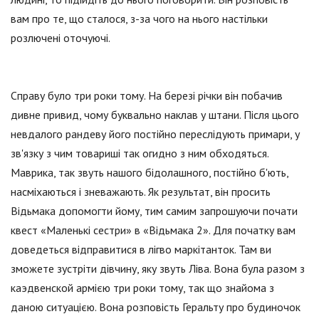
вам про те, що сталося, з-за чого на нього настільки
розлючені оточуючі.
Справу було три роки тому. На березі річки він побачив
дивне привид, чому буквально наклав у штани. Після цього
невдалого рандеву його постійно переслідують примари, у
зв'язку з чим товариші так огидно з ним обходяться.
Маврика, так звуть нашого бідолашного, постійно б'ють,
насміхаються і зневажають. Як результат, він просить
Відьмака допомогти йому, тим самим запрошуючи почати
квест «Маленькі сестри» в «Відьмака 2». Для початку вам
доведеться відправитися в лігво маркітанток. Там ви
зможете зустріти дівчину, яку звуть Ліва. Вона була разом з
каэдвенской армією три роки тому, так що знайома з
даною ситуацією. Вона розповість Геральту про будиночок