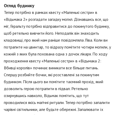
Огляд будинку
Тепер потрібно в рамках квесту «Маленькі сестри» в
«Відьмака 2» розгадати загадку могил. Дізнавшись все, що
міг, Геральту потрібно відправитися до покинутого будинку,
щоб ретельно вивчити його. Неподалік він знаходить
кладовищі, про який нам раніше повідомляла Ліва. Коли ви
потрапите на цвинтар, то відразу помітите чотири могили, у
кожній з яких була похована одна з дочок лікаря. По ходу
проходження квесту «Маленькі сестри» в «Відьмака 2:
Вбивці королів» починає виникати все більше питань.
Спершу розбийте бочки, які розставлені за покинутим
будинком. Після цього ви помітите таємний прохід, який
дозволить герою потрапити в підвал. Ретельно
озирнувшись навколо, Відьмак помітить, що тут
проводилися якісь магічні ритуали. Тепер потрібно запалити
чарівні світильники, але будьте обережні. Запалювати їх