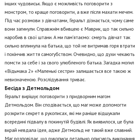
інших чудовиськ. Якщо є можливість поговорити з
монстром, то краще поговорити, а вже після махати мечем.
Під час розмови з дівчатами, Геральт дізнається, чому саме
вони загинули. Справжнім вбивцею є Маврик, що так сильно
наробив в свої штани. А ми пам'ятаємо: смерть дівчат так
сильно вплинула на батька, що той не витримав горя втрати
і покінчив життя самогубством. Очевидно, що духи чекають
помсти за себе і за свого улюбленого батька. Загадка могил
«Відьмака 2» «Маленькі сестри» залишається все такою ж
невизначеною. Розслідування триває.
Бесіда з Детмольдом
Геральт вирішує поговорити з придворним магом
Детмольдом. Він сподівається, що маг може допомогти
розкрити секрет в рукописах, які ми раніше відшукали
всередині підвалу в покинутій будівлі. Як виявилося, це була
вкрай невдала ідея, адже Детмольд не такий вже славний.
Маг розповідає, що рукописи детально описують виконання