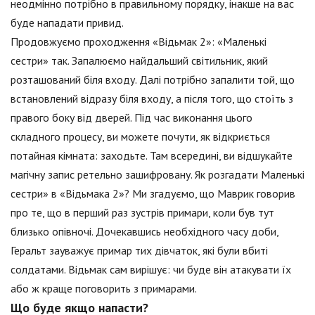
неодмінно потрібно в правильному порядку, інакше на вас
буде нападати привид.
Продовжуємо проходження «Відьмак 2»: «Маленькі
сестри» так. Запалюємо найдальший світильник, який
розташований біля входу. Далі потрібно запалити той, що
встановлений відразу біля входу, а після того, що стоїть з
правого боку від дверей. Під час виконання цього
складного процесу, ви можете почути, як відкриється
потайная кімната: заходьте. Там всередині, ви відшукайте
магічну запис ретельно зашифровану. Як розгадати Маленькі
сестри» в «Відьмака 2»? Ми згадуємо, що Маврик говорив
про те, що в перший раз зустрів примари, коли був тут
близько опівночі. Дочекавшись необхідного часу доби,
Геральт зауважує примар тих дівчаток, які були вбиті
солдатами. Відьмак сам вирішує: чи буде він атакувати їх
або ж краще поговорить з примарами.
Що буде якщо напасти?