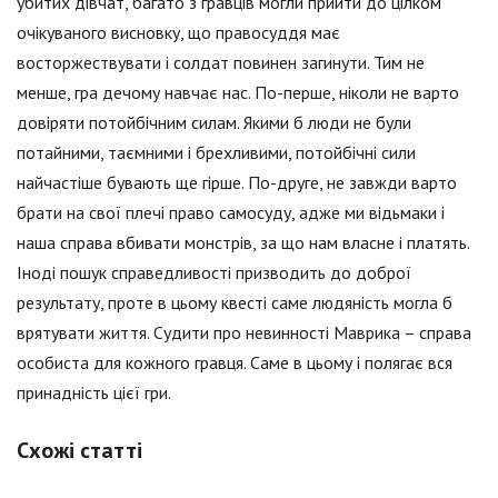
убитих дівчат, багато з гравців могли прийти до цілком
очікуваного висновку, що правосуддя має
восторжествувати і солдат повинен загинути. Тим не
менше, гра дечому навчає нас. По-перше, ніколи не варто
довіряти потойбічним силам. Якими б люди не були
потайними, таємними і брехливими, потойбічні сили
найчастіше бувають ще гірше. По-друге, не завжди варто
брати на свої плечі право самосуду, адже ми відьмаки і
наша справа вбивати монстрів, за що нам власне і платять.
Іноді пошук справедливості призводить до доброї
результату, проте в цьому квесті саме людяність могла б
врятувати життя. Судити про невинності Маврика – справа
особиста для кожного гравця. Саме в цьому і полягає вся
принадність цієї гри.
Схожі статті