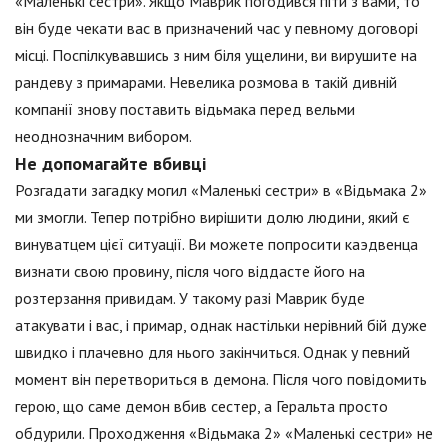
«Маленькі сестри». Якщо Маврик погодився піти з вами, то
він буде чекати вас в призначений час у певному договорі
місці. Поспілкувавшись з ним біля ущелини, ви вирушите на
рандеву з примарами. Невелика розмова в такій дивній
компанії знову поставить відьмака перед вельми
неоднозначним вибором.
Не допомагайте вбивці
Розгадати загадку могил «Маленькі сестри» в «Відьмака 2»
ми змогли. Тепер потрібно вирішити долю людини, який є
винуватцем цієї ситуації. Ви можете попросити каэдвенца
визнати свою провину, після чого віддасте його на
розтерзання привидам. У такому разі Маврик буде
атакувати і вас, і примар, однак настільки нерівний бій дуже
швидко і плачевно для нього закінчиться. Однак у певний
момент він перетвориться в демона. Після чого повідомить
герою, що саме демон вбив сестер, а Геральта просто
обдурили. Проходження «Відьмака 2» «Маленькі сестри» не