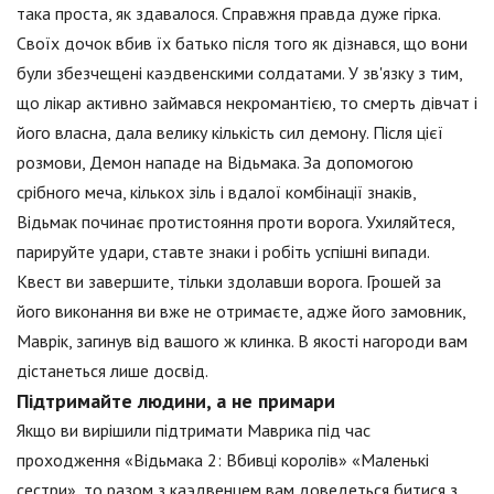
така проста, як здавалося. Справжня правда дуже гірка.
Своїх дочок вбив їх батько після того як дізнався, що вони
були збезчещені каэдвенскими солдатами. У зв'язку з тим,
що лікар активно займався некромантією, то смерть дівчат і
його власна, дала велику кількість сил демону. Після цієї
розмови, Демон нападе на Відьмака. За допомогою
срібного меча, кількох зіль і вдалої комбінації знаків,
Відьмак починає протистояння проти ворога. Ухиляйтеся,
парируйте удари, ставте знаки і робіть успішні випади.
Квест ви завершите, тільки здолавши ворога. Грошей за
його виконання ви вже не отримаєте, адже його замовник,
Маврік, загинув від вашого ж клинка. В якості нагороди вам
дістанеться лише досвід.
Підтримайте людини, а не примари
Якщо ви вирішили підтримати Маврика під час
проходження «Відьмака 2: Вбивці королів» «Маленькі
сестри», то разом з каэдвенцем вам доведеться битися з