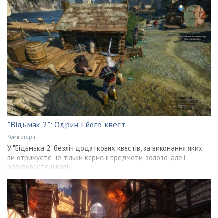
"Відьмак 2": Одрин і його квест
Компютери
У "Відьмака 2" безліч додаткових квестів, за виконання яких
ви отримуєте не тільки корисні предмети, золото, але і
розкриваєте цікаві