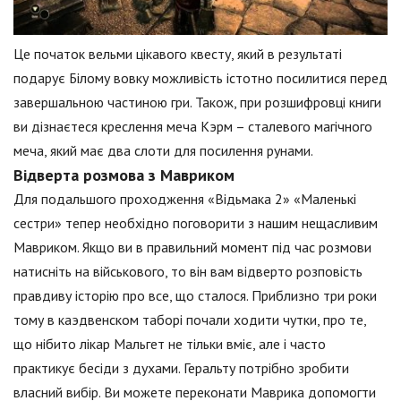
Це початок вельми цікавого квесту, який в результаті
подарує Білому вовку можливість істотно посилитися перед
завершальною частиною гри. Також, при розшифровці книги
ви дізнаєтеся креслення меча Кэрм – сталевого магічного
меча, який має два слоти для посилення рунами.
Відверта розмова з Мавриком
Для подальшого проходження «Відьмака 2» «Маленькі
сестри» тепер необхідно поговорити з нашим нещасливим
Мавриком. Якщо ви в правильний момент під час розмови
натисніть на військового, то він вам відверто розповість
правдиву історію про все, що сталося. Приблизно три роки
тому в каэдвенском таборі почали ходити чутки, про те,
що нібито лікар Мальгет не тільки вміє, але і часто
практикує бесіди з духами. Геральту потрібно зробити
власний вибір. Ви можете переконати Маврика допомогти