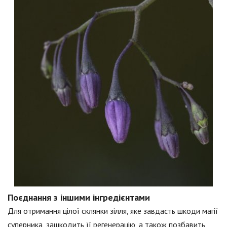
Поєднання з іншими інгредієнтами
Для отримання цілої склянки зілля, яке завдасть шкоди магії
суперника, зашкодить її регенерацію, а також позбавить