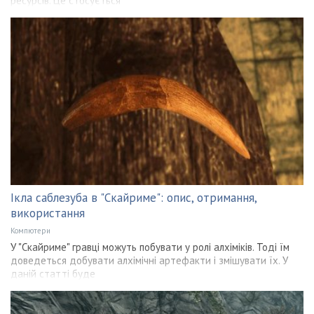
ресурсів. Це стосується
Ікла саблезуба в "Скайриме": опис, отримання,
використання
Компютери
У "Скайриме" гравці можуть побувати у ролі алхіміків. Тоді їм
доведеться добувати алхімічні артефакти і змішувати їх. У
даній статті буде