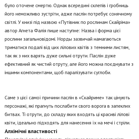
було оточене смертю. Однак всередині склепів і гробниць
його неможливо зустріти, адже паслін потребує сонячному
світлі. У книзі під назвою «Путівник по рослинам Скайріма»
автор Агнета Фалія пише наступне: Назва і форма цієї
рослини загальновідомі. Норды зазвичай намагаються
триматися подалі від цих лілових квітів з темними листям,
так як з них варять дуже сильні отрути. Паслін дуже
ефективний як чистий отруту, але його можна поєднувати з
іншими компонентами, щоб паралізувати суглоби.
Саме з цієї самої причини паслін в «Скайриме» так цінують
персонажі, які прагнуть послабити свого ворога в запеклих
битвах. Ті отрути, до складу яких входять ці красиві лілові
квіти, ідеально підходять для нанесення їх на мечі і стріли.
Алхімічні властивості