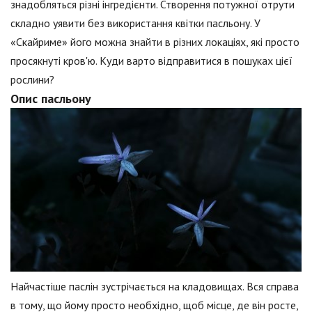
знадобляться різні інгредієнти. Створення потужної отрути
складно уявити без використання квітки пасльону. У
«Скайриме» його можна знайти в різних локаціях, які просто
просякнуті кров'ю. Куди варто відправитися в пошуках цієї
рослини?
Опис пасльону
Найчастіше паслін зустрічається на кладовищах. Вся справа
в тому, що йому просто необхідно, щоб місце, де він росте,