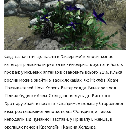
Слід зазначити, що паслін в "Скайриме" відноситься до
категорії рідкісних інгредієнтів - ймовірність зустріти його в
продаж у місцевих аптекарів становить всього 21%. Кілька
рослин можна знайти в таких локаціях, як: Мзулфт. Храм
Призывателей Ночі. Колегія Вінтерхолда. Влиндрел хол.
Підвал будинку Алвы. Східці, що ведуть до Високого
Хротгару. Знайти паслін в «Скайриме» можна у Сторожової
вежі, розташованої неподалік від Фолкрита, а також
неподалік від Туманної застави, у Привалу Біженців, в
околицях печери Крегслейн і Каирна Холдира.