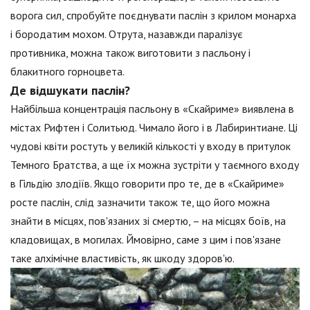
ворога сил, спробуйте поєднувати паслін з крилом монарха
і бородатим мохом. Отрута, назавжди паралізує
противника, можна також виготовити з пасльону і
блакитного горноцвета.
Де відшукати паслін?
Найбільша концентрація пасльону в «Скайриме» виявлена в
містах Рифтен і Солитьюд. Чимало його і в Лабиринтиане. Ці
чудові квіти ростуть у великій кількості у входу в притулок
Темного Братства, а ще їх можна зустріти у таємного входу
в Гільдію злодіїв. Якщо говорити про те, де в «Скайриме»
росте паслін, слід зазначити також те, що його можна
знайти в місцях, пов'язаних зі смертю, – на місцях боїв, на
кладовищах, в могилах. Ймовірно, саме з цим і пов'язане
таке алхімічне властивість, як шкоду здоров'ю.