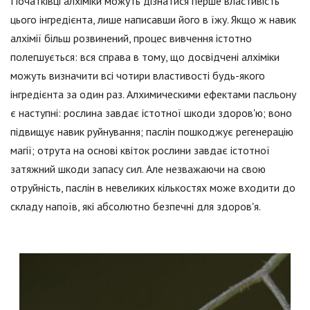
Початківці алхіміки можуть дізнатися перше властивість
цього інгредієнта, лише написавши його в їжу. Якщо ж навик
алхімії більш розвинений, процес вивчення істотно
полегшується: вся справа в тому, що досвідчені алхіміки
можуть визначити всі чотири властивості будь-якого
інгредієнта за один раз. Алхимическими ефектами пасльону
є наступні: рослина завдає істотної шкоди здоров'ю; воно
підвищує навик руйнування; паслін пошкоджує регенерацію
магії; отрута на основі квіток рослини завдає істотної
затяжний шкоди запасу сил. Але незважаючи на свою
отруйність, паслін в невеликих кількостях може входити до
складу напоїв, які абсолютно безпечні для здоров'я.