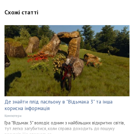
Схожі статті
Де знайти плід пасльону в "Відьмака 3" та інша
корисна інформація
Компютери
Гра "Відьмак 3" володіє одним з найбільших відкритих світів,
тут легко загубитися, коли справа доходить до пошуку