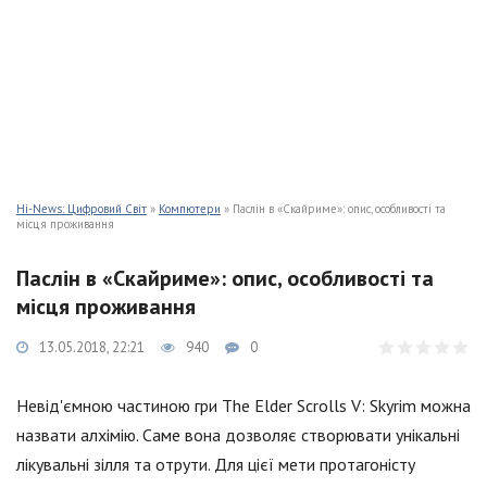
Hi-News: Цифровий Світ
»
Компютери
» Паслін в «Скайриме»: опис, особливості та
місця проживання
Паслін в «Скайриме»: опис, особливості та
місця проживання
13.05.2018, 22:21
940
0
Невід'ємною частиною гри The Elder Scrolls V: Skyrim можна
назвати алхімію. Саме вона дозволяє створювати унікальні
лікувальні зілля та отрути. Для цієї мети протагоністу