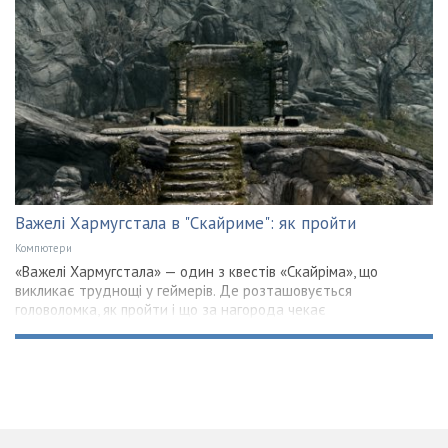
Важелі Хармугстала в "Скайриме": як пройти
Компютери
«Важелі Хармугстала» — один з квестів «Скайріма», що
викликає труднощі у геймерів. Де розташовується
головоломка, як пройти і що за нагорода чекає