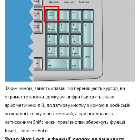
Таким чином, замість клавіш, які переміщують курсор, ви
отримаєте кнопки, друкуючі цифри і вводять знаки
арифметичних дій, додаткову кнопку з комою в російській
розкладці і точку в англомовній, а при поєднанні з
натисканням Shift нижні праві кнопки збережуть функції
Insert, Delete і Enter.
Якщо Num Lock, а функції кнопок не змінилися