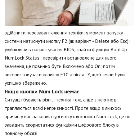
здійснити перезавантаження техніки; у момент запуску
системи натиснути кнопку F2 (як варіант - Delete або Esc);
увійшовши в налаштування BIOS, знайти функцію BootUp
NumLock Status і перевірити встановлене для нього
значення, це повинно бути Включено або On; потім
використовувати клавішу F10 а після - Y, щоб зміни були
успішно збережено.
Якщо кнопки Num Lock немає
Ситуації бувають різні, і техніка теж, а ще з нею іноді
трапляються всякі неприємності. Проте якщо з якихось
причин у вас на клавіатурі відсутня кнопка Num Lock, це не
завадить скористатися функціями цифрового блоку в
повному обсязі: