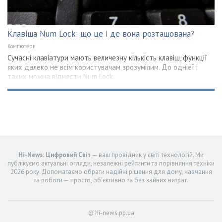
Клавіша Num Lock: що це і де вона розташована?
Компютери
Сучасні клавіатури мають величезну кількість клавіш, функції
яких далеко не всім користувачам зрозумілим. До однієї і
таких можна віднести Num Lock.
Hi-News: Цифровий Світ
— ваш провідник у світі технологій. Ми
публікуємо актуальні огляди, незалежні рейтинги та порівняння техніки
2026 року. Допомагаємо обрати надійні рішення для дому, навчання
та роботи — просто, об’єктивно та без зайвих витрат.
© hi-news.pp.ua