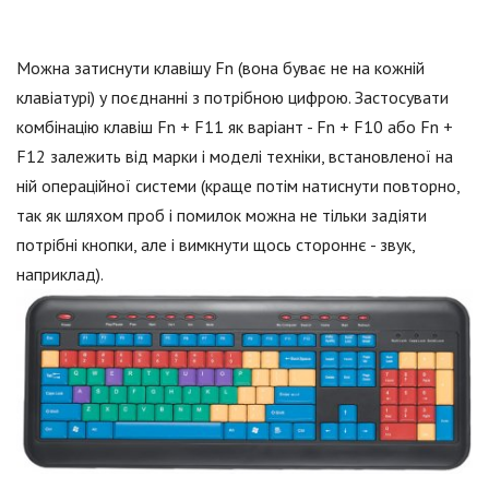
Можна затиснути клавішу Fn (вона буває не на кожній
клавіатурі) у поєднанні з потрібною цифрою. Застосувати
комбінацію клавіш Fn + F11 як варіант - Fn + F10 або Fn +
F12 залежить від марки і моделі техніки, встановленої на
ній операційної системи (краще потім натиснути повторно,
так як шляхом проб і помилок можна не тільки задіяти
потрібні кнопки, але і вимкнути щось стороннє - звук,
наприклад).