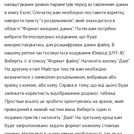
налаштування деяких параметрів перед вставленням даних
в книгу Excel. Спочатку вам необхідно поставити відмітку
навпроти пункту "з роздільником", який знаходиться в
області "Формат вихідних даних". Потім вам потрібно
вибрати безпосередньо кодування, що буде
використовуватись для розшифровки даних файлу. В
нашому регіоні застосовується кодування Юнікод (UYF-8)".
Виберіть її зі списку "Формат файлу". Натисніть кнопку "Далі".
На другому етапі Майстра текстів вам необхідно
визначитися з символом-роздільником, вибравши або
крапку з комою, або кому. Справа в тому, що від цього буде
залежати коректність відображення доданої таблиці.
Простіше всього це зробити орієнтуючись на зразок, який
приведений в нижній частині вікна. Виберіть один із
поданих пунктів і натисніть "Далі". На третьому кроці вам
буде запропоновано задати формат кожному стовпцю
окремо. Насправді в цьому немає необхідності, так як на