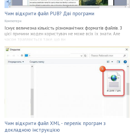
Чим відкрити файл PUB? Дві програми
Компютери
Існує величезна кількість різноманітних форматів файлів. З
цієї причини жоден користувач не може всіх їх знати. Але
часом трапляється таке, що ви
Чим відкрити файл XML - перелік програм з
докладною інструкцією