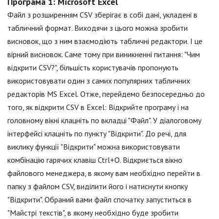
Програма 1: Microsoft Excel
Файл з розширенням CSV зберігає в собі дані, укладені в
табличний формат. Виходячи з цього можна зробити
висновок, що з ним взаємодіють табличні редактори. І це
вірний висновок. Саме тому при виникненні питання: "Чим
відкрити CSV?", більшість користувачів пропонують
використовувати один з самих популярних табличних
редакторів MS Excel. Отже, перейдемо безпосередньо до
того, як відкрити CSV в Excel: Відкрийте програму і на
головному вікні клацніть по вкладці "Файл". У діалоговому
інтерфейсі клацніть по пункту "Відкрити". До речі, для
виклику функції "Відкрити" можна використовувати
комбінацію гарячих клавіш Ctrl+O. Відкриється вікно
файлового менеджера, в якому вам необхідно перейти в
папку з файлом CSV, виділити його і натиснути кнопку
"Відкрити". Обраний вами файл спочатку запуститься в
"Майстрі текстів", в якому необхідно буде зробити