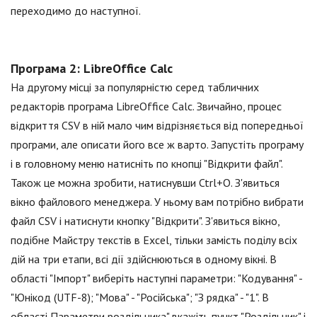
переходимо до наступної.
Програма 2: LibreOffice Calc
На другому місці за популярністю серед табличних
редакторів програма LibreOffice Calc. Звичайно, процес
відкриття CSV в ній мало чим відрізняється від попередньої
програми, але описати його все ж варто. Запустіть програму
і в головному меню натисніть по кнопці "Відкрити файл".
Також це можна зробити, натиснувши Ctrl+O. З'явиться
вікно файлового менеджера. У ньому вам потрібно вибрати
файл CSV і натиснути кнопку "Відкрити". З'явиться вікно,
подібне Майстру текстів в Excel, тільки замість поділу всіх
дій на три етапи, всі дії здійснюються в одному вікні. В
області "Імпорт" виберіть наступні параметри: "Кодування" -
"Юнікод (UTF-8); "Мова" - "Російська"; "З рядка" - "1". В
області Параметри роздільника" вкажіть пункт "Роздільник" і