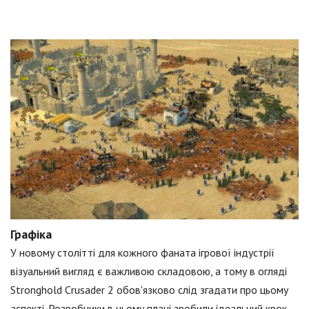
Графіка
У новому столітті для кожного фаната ігрової індустрії
візуальний вигляд є важливою складовою, а тому в огляді
Stronghold Crusader 2 обов'язково слід згадати про цьому
аспекті. Розробники в цьому плані зробили ідеальний крок.