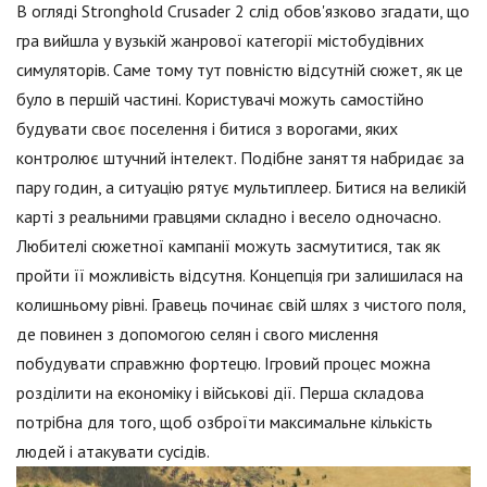
В огляді Stronghold Crusader 2 слід обов'язково згадати, що
гра вийшла у вузькій жанрової категорії містобудівних
симуляторів. Саме тому тут повністю відсутній сюжет, як це
було в першій частині. Користувачі можуть самостійно
будувати своє поселення і битися з ворогами, яких
контролює штучний інтелект. Подібне заняття набридає за
пару годин, а ситуацію рятує мультиплеер. Битися на великій
карті з реальними гравцями складно і весело одночасно.
Любителі сюжетної кампанії можуть засмутитися, так як
пройти її можливість відсутня. Концепція гри залишилася на
колишньому рівні. Гравець починає свій шлях з чистого поля,
де повинен з допомогою селян і свого мислення
побудувати справжню фортецю. Ігровий процес можна
розділити на економіку і військові дії. Перша складова
потрібна для того, щоб озброїти максимальне кількість
людей і атакувати сусідів.