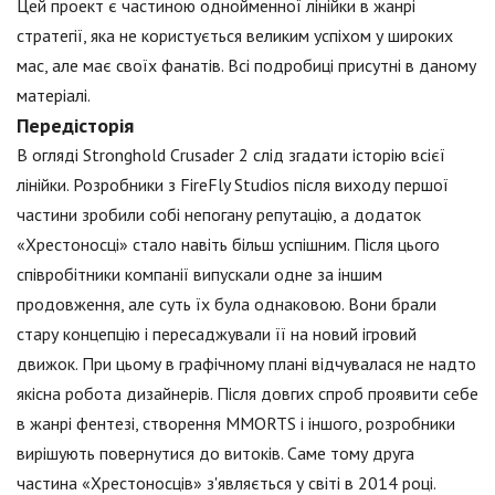
Цей проект є частиною однойменної лінійки в жанрі
стратегії, яка не користується великим успіхом у широких
мас, але має своїх фанатів. Всі подробиці присутні в даному
матеріалі.
Передісторія
В огляді Stronghold Crusader 2 слід згадати історію всієї
лінійки. Розробники з FireFly Studios після виходу першої
частини зробили собі непогану репутацію, а додаток
«Хрестоносці» стало навіть більш успішним. Після цього
співробітники компанії випускали одне за іншим
продовження, але суть їх була однаковою. Вони брали
стару концепцію і пересаджували її на новий ігровий
движок. При цьому в графічному плані відчувалася не надто
якісна робота дизайнерів. Після довгих спроб проявити себе
в жанрі фентезі, створення MMORTS і іншого, розробники
вирішують повернутися до витоків. Саме тому друга
частина «Хрестоносців» з'являється у світі в 2014 році.