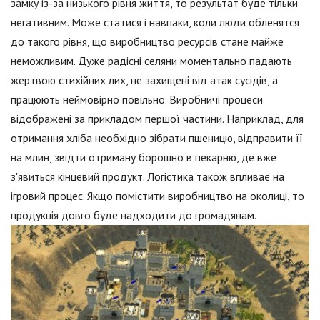
замку із-за низького рівня життя, то результат буде тільки
негативним. Може статися і навпаки, коли люди обленятся
до такого рівня, що виробництво ресурсів стане майже
неможливим. Дуже радісні селяни моментально падають
жертвою стихійних лих, не захищені від атак сусідів, а
працюють неймовірно повільно. Виробничі процеси
відображені за прикладом першої частини. Наприклад, для
отримання хліба необхідно зібрати пшеницю, відправити її
на млин, звідти отриману борошно в пекарню, де вже
з'явиться кінцевий продукт. Логістика також впливає на
ігровий процес. Якщо помістити виробництво на околиці, то
продукція довго буде надходити до громадянам.