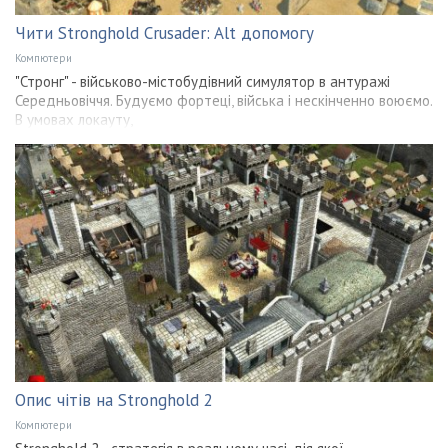
Чити Stronghold Crusader: Alt допомогу
Компютери
"Стронг" - військово-містобудівний симулятор в антуражі
Середньовіччя. Будуємо фортеці, війська і нескінченно воюємо.
В умовах локауту,
Опис чітів на Stronghold 2
Компютери