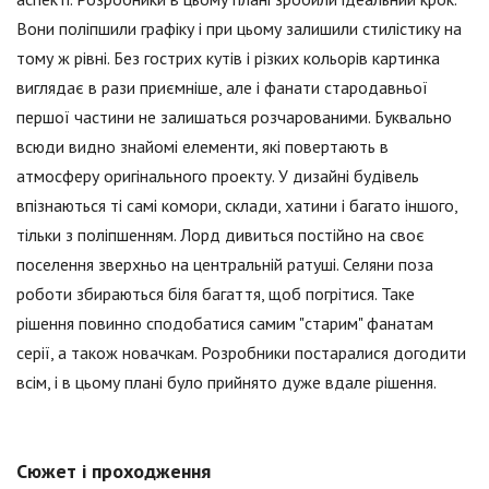
Вони поліпшили графіку і при цьому залишили стилістику на
тому ж рівні. Без гострих кутів і різких кольорів картинка
виглядає в рази приємніше, але і фанати стародавньої
першої частини не залишаться розчарованими. Буквально
всюди видно знайомі елементи, які повертають в
атмосферу оригінального проекту. У дизайні будівель
впізнаються ті самі комори, склади, хатини і багато іншого,
тільки з поліпшенням. Лорд дивиться постійно на своє
поселення зверхньо на центральній ратуші. Селяни поза
роботи збираються біля багаття, щоб погрітися. Таке
рішення повинно сподобатися самим "старим" фанатам
серії, а також новачкам. Розробники постаралися догодити
всім, і в цьому плані було прийнято дуже вдале рішення.
Сюжет і проходження