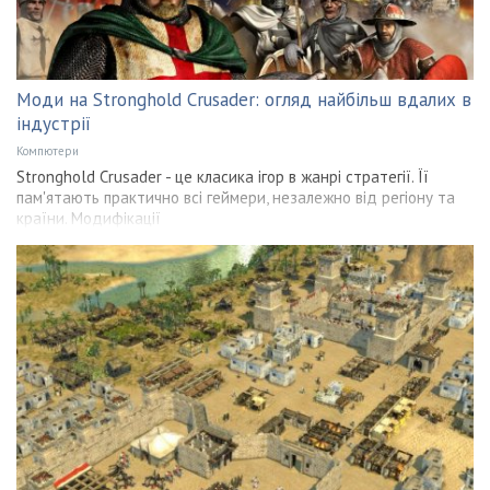
Моди на Stronghold Crusader: огляд найбільш вдалих в
індустрії
Компютери
Stronghold Crusader - це класика ігор в жанрі стратегії. Її
пам'ятають практично всі геймери, незалежно від регіону та
країни. Модифікації