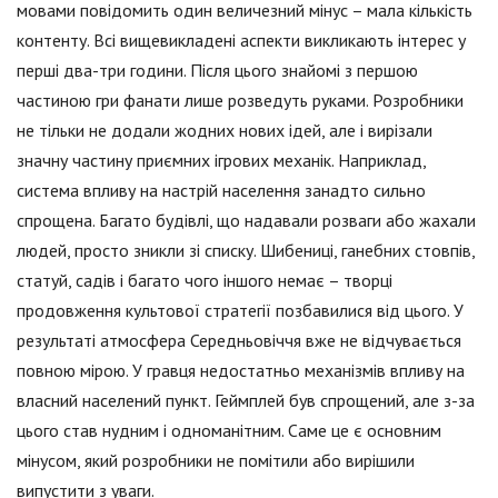
мовами повідомить один величезний мінус – мала кількість
контенту. Всі вищевикладені аспекти викликають інтерес у
перші два-три години. Після цього знайомі з першою
частиною гри фанати лише розведуть руками. Розробники
не тільки не додали жодних нових ідей, але і вирізали
значну частину приємних ігрових механік. Наприклад,
система впливу на настрій населення занадто сильно
спрощена. Багато будівлі, що надавали розваги або жахали
людей, просто зникли зі списку. Шибениці, ганебних стовпів,
статуй, садів і багато чого іншого немає – творці
продовження культової стратегії позбавилися від цього. У
результаті атмосфера Середньовіччя вже не відчувається
повною мірою. У гравця недостатньо механізмів впливу на
власний населений пункт. Геймплей був спрощений, але з-за
цього став нудним і одноманітним. Саме це є основним
мінусом, який розробники не помітили або вирішили
випустити з уваги.