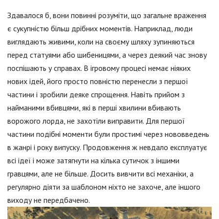
Здавалося б, вони повинні розуміти, що загальне враження
є сукупністю більш дрібних моментів. Наприклад, люди
виглядають живими, коли на своєму шляху зупиняються
перед статуями або шибеницями, а через деякий час знову
поспішають у справах. В ігровому процесі немає ніяких
нових ідей, його просто повністю перенесли з першої
частини і зробили деяке спрощення. Навіть прийом з
найманими вбивцями, які в перші хвилини вбивають
ворожого лорда, не захотіли виправити. Для першої
частини подібні моменти були простимі через нововведень
в жанрі і року випуску. Продовження ж невдало експлуатує
всі ідеї і може затягнути на кілька сутичок з іншими
гравцями, але не більше. Досить вивчити всі механіки, а
регулярно діяти за шаблоном ніхто не захоче, але іншого
виходу не передбачено.