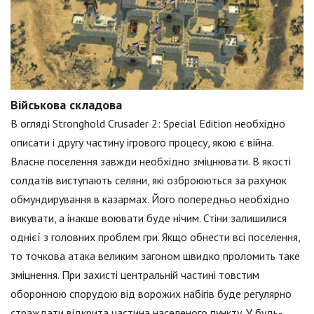
Військова складова
В огляді Stronghold Crusader 2: Special Edition необхідно
описати і другу частину ігрового процесу, якою є війна.
Власне поселення завжди необхідно зміцнювати. В якості
солдатів виступають селяни, які озброюються за рахунок
обмундирування в казармах. Його попередньо необхідно
викувати, а інакше воювати буде нічим. Стіни залишилися
однієї з головних проблем гри. Якщо обнести всі поселення,
то точкова атака великим загоном швидко проломить таке
зміцнення. При захисті центральній частині товстим
оборонною спорудою від ворожих набігів буде регулярно
страждати відкрита частина населеного пункту. У будь-