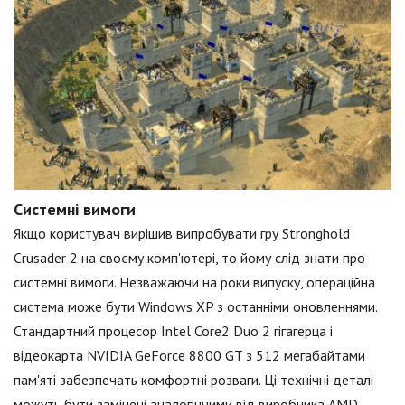
Системні вимоги
Якщо користувач вирішив випробувати гру Stronghold
Crusader 2 на своєму комп'ютері, то йому слід знати про
системні вимоги. Незважаючи на роки випуску, операційна
система може бути Windows XP з останніми оновленнями.
Стандартний процесор Intel Core2 Duo 2 гігагерца і
відеокарта NVIDIA GeForce 8800 GT з 512 мегабайтами
пам'яті забезпечать комфортні розваги. Ці технічні деталі
можуть бути замінені аналогічними від виробника AMD,