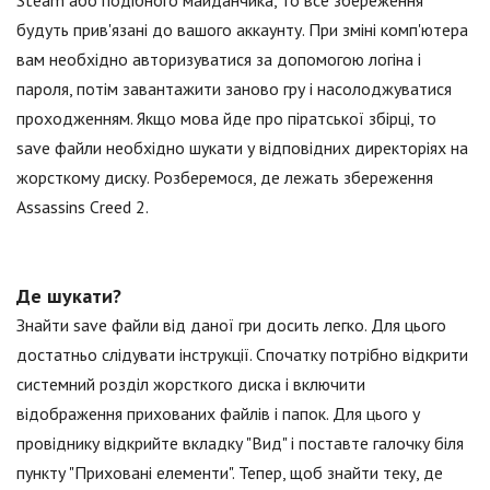
Steam або подібного майданчика, то все збереження
будуть прив'язані до вашого аккаунту. При зміні комп'ютера
вам необхідно авторизуватися за допомогою логіна і
пароля, потім завантажити заново гру і насолоджуватися
проходженням. Якщо мова йде про піратської збірці, то
save файли необхідно шукати у відповідних директоріях на
жорсткому диску. Розберемося, де лежать збереження
Assassins Creed 2.
Де шукати?
Знайти save файли від даної гри досить легко. Для цього
достатньо слідувати інструкції. Спочатку потрібно відкрити
системний розділ жорсткого диска і включити
відображення прихованих файлів і папок. Для цього у
провіднику відкрийте вкладку "Вид" і поставте галочку біля
пункту "Приховані елементи". Тепер, щоб знайти теку, де