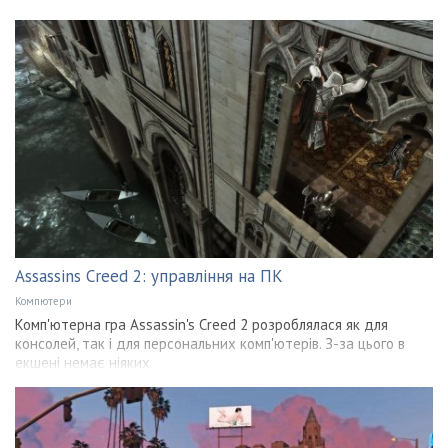
Assassins Creed 2: управління на ПК
Компютери
Комп'ютерна гра Assassin's Creed 2 розроблялася як для
консолей, так і для персональних комп'ютерів. З-за цього в
екшені немає ніяких