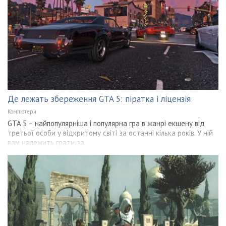
Де лежать збереження GTA 5: піратка і ліцензія
Компютери
GTA 5 – найпопулярніша і популярна гра в жанрі екшену від
третьої особи у відкритому світі за останні кілька років. У ній
вам належить грати за