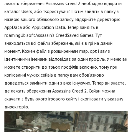
лежать збереження Assassins Creed 2 необхідно відкрити
каталог Users, або "Користувачі". Потім зайдіть в папку з
назвою вашого облікового запису. Відкрийте директорію
AppData або Application Data. Тепер зайдіть в
roamingUbisoftAssassin's CreedSaved Games. Тут
знаходяться всі файли збережень, які є в грі на даний
момент. Кожен файл з розширенням map, opt і sav з
ідентичними іменами відповідає за один профіль. У меню ви
можете створити до трьох профілів включно, тому при
копіюванні чужих сейвів в папку вам обов'язково
доведеться замінити один з вже існуючих. Тепер ви знаєте,
де лежать збереження Assassins Creed 2. Сейви можна
скачати з будь-якого ігрового сайту і скопіювати у вказану
директорію.