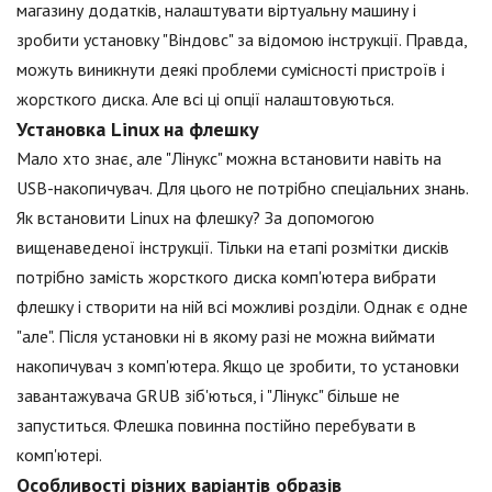
магазину додатків, налаштувати віртуальну машину і
зробити установку "Віндовс" за відомою інструкції. Правда,
можуть виникнути деякі проблеми сумісності пристроїв і
жорсткого диска. Але всі ці опції налаштовуються.
Установка Linux на флешку
Мало хто знає, але "Лінукс" можна встановити навіть на
USB-накопичувач. Для цього не потрібно спеціальних знань.
Як встановити Linux на флешку? За допомогою
вищенаведеної інструкції. Тільки на етапі розмітки дисків
потрібно замість жорсткого диска комп'ютера вибрати
флешку і створити на ній всі можливі розділи. Однак є одне
"але". Після установки ні в якому разі не можна виймати
накопичувач з комп'ютера. Якщо це зробити, то установки
завантажувача GRUB зіб'ються, і "Лінукс" більше не
запуститься. Флешка повинна постійно перебувати в
комп'ютері.
Особливості різних варіантів образів