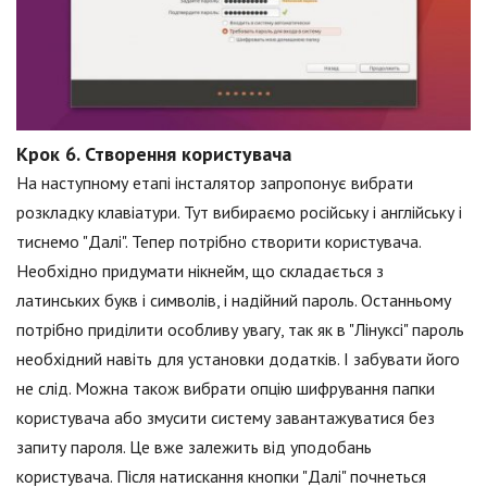
Крок 6. Створення користувача
На наступному етапі інсталятор запропонує вибрати
розкладку клавіатури. Тут вибираємо російську і англійську і
тиснемо "Далі". Тепер потрібно створити користувача.
Необхідно придумати нікнейм, що складається з
латинських букв і символів, і надійний пароль. Останньому
потрібно приділити особливу увагу, так як в "Лінуксі" пароль
необхідний навіть для установки додатків. І забувати його
не слід. Можна також вибрати опцію шифрування папки
користувача або змусити систему завантажуватися без
запиту пароля. Це вже залежить від уподобань
користувача. Після натискання кнопки "Далі" почнеться