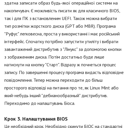
здатна записати образ будь-якої операційної системи на
накопичувач. Є можливість писати як для класичного BIOS,
так і для ПК з встановленим UEFI. Також можна вибрати
тип розмітки жорсткого диска (GPT або MBR). Програма
"Руфус" легковесна, проста у використанні і має російський
інтерфейс. Спочатку потрібно запустити утиліту і вибрати
завантажений дистрибутив з "Лінукс" за допомогою кнопки
з зображенням диска. Потім достатньо буде лише
натиснути на кнопку "Старт". Відразу ж почнеться процес
запису. По завершенні процесу програма видасть відповідне
повідомлення. Тепер можна переходити до більш
просторого відповіді на питання про те, як Linux Mint або
який-небудь інший "дебианообразный" дистрибутив.
Переходимо до налаштувань Біоса.
Крок 3. Налаштування BIOS
Це необхідний крок. Необхідно скинути БІОС на стандартні