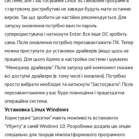
системи, але і застосування Linux. Встановлені програми в
стартовому дистрибутиві не завжди будуть мати останню
версію. Так що зробити це настійно рекомендується. Для
запуску оновлення потрібно ввести пароль
суперкористувача і натиснути Enter. Все інше ОС зробить
сама. Після оновлення потрібно перезавантажити ПК. Тепер
можна приступати до установки драйверів (якщо щось не
працює). Для цього йдемо в настройки системи і шукаємо
"Менеджер драйверів". Після запуску цей компонент покаже
всі доступні драйвери (в тому числі і оновлені). Потрібно
просто вибрати необхідні та натиснути "Застосувати". Після
перезавантаження у вас буде повноцінна і працездатна
операційна система.
Установка Linux Windows
Користувачі "десятки" мають можливість встановити
"Убунту" в самій Windows 10. Розробники додали цю опцію
спеціально для творців міжплатформового програмного