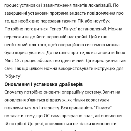
процес установки і завантаження пакетів локалізацій. По
завершенні установки програма видасть повідомлення про
те, що необхідно перезавантажити ПК або ноутбук.
Потрібно погодитися. Тепер "Лінукс" встановлений. Можна
переходити до його первинній настройці. Цей етап
необхідний для того, щоб операційною системою можна
було користуватися. До питання про те, як встановити linux
Mint 18: процес абсолютно ідентичний. Дії користувача такі
самі. Так що цілком можна використовувати інструкцію для
"Убунту".
Оновлення і установка драйверів
Спочатку потрібно оновити операційну систему. Запит на
оновлення з'явиться відразу ж, як тільки користувач
підключиться до Інтернету. Вся принадність "Лінукса"
полягає в тому, що ОС сама прекрасно знає, які оновлення
їй потрібні. До речі, оновлюються не тільки компоненти