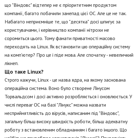
що "Віндовс" відтепер не є пріоритетним продуктом
компанії, багато побачили занепад цієї ОС. Але це не так.
Набагато неприємніше те, що "десятка" досі шпигує за
користувачами, і керівництво компанії нітрохи не
соромиться цього. Тому фанати приватності масово
переходять на Linux. Як встановити цю операційну систему
на комп'ютер? Про це і піде мова. Але спочатку - невеличкий
лікнеп.
Що таке Linux?
Строго кажучи, Linux - це назва ядра, на якому заснована
операційна система. Воно було створене Лінусом
Торвальдсом і досі активно розробляється і оновлюється. У
числі переваг ОС на базі "Лінукс" можна назвати
несприйнятливість до вірусів, написаним під "Віндовс",
загальну більш високу швидкість роботи, більш адекватну
роботу з встановленим обладнанням і багато іншого. Що