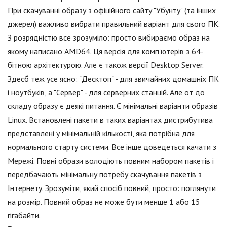
При скачуванні образу з офіційного сайту "Убунту" (та інших
джерел) важливо вибрати правильний варіант для свого ПК.
З розрядністю все зрозуміло: просто вибираємо образ на
якому написано AMD64. Ця версія для комп'ютерів з 64-
бітною архітектурою. Але є також версії Desktop Server.
Здесб теж усе ясно: "Десктоп" - для звичайних домашніх ПК
і ноутбуків, а "Сервер" - для серверних станцій. Але от до
складу образу є деякі питання. Є мінімальні варіанти образів
Linux. Встановлені пакети в таких варіантах дистрибутива
представлені у мінімальній кількості, яка потрібна для
нормального старту системи. Все інше доведеться качати з
Мережі. Повні образи володіють повним набором пакетів і
передбачають мінімальну потребу скачування пакетів з
Інтернету. Зрозуміти, який спосіб повний, просто: поглянути
на розмір. Повний образ не може бути менше 1 або 15
гігабайти.