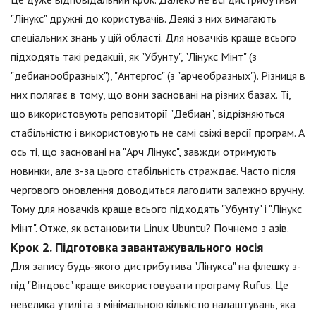
"Лінукс" дружні до користувачів. Деякі з них вимагають
спеціальних знань у цій області. Для новачків краще всього
підходять такі редакції, як "Убунту", "Лінукс Мінт" (з
"дебианообразных"), "Антергос" (з "арчеобразных"). Різниця в
них полягає в тому, що вони засновані на різних базах. Ті,
що використовують репозиторії "Дебиан", відрізняються
стабільністю і використовують не самі свіжі версії програм. А
ось ті, що засновані на "Арч Лінукс", завжди отримують
новинки, але з-за цього стабільність страждає. Часто після
чергового оновлення доводиться лагодити залежно вручну.
Тому для новачків краще всього підходять "Убунту" і "Лінукс
Мінт". Отже, як встановити Linux Ubuntu? Почнемо з азів.
Крок 2. Підготовка завантажувального носія
Для запису будь-якого дистрибутива "Лінукса" на флешку з-
під "Віндовс" краще використовувати програму Rufus. Це
невелика утиліта з мінімальною кількістю налаштувань, яка