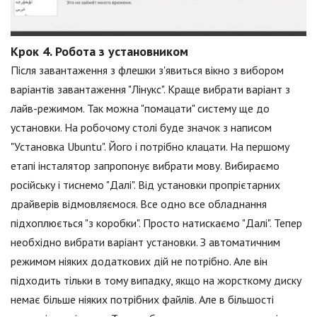
Крок 4. Робота з установником
Після завантаження з флешки з'явиться вікно з вибором
варіантів завантаження "Лінукс". Краще вибрати варіант з
лайв-режимом. Так можна "помацати" систему ще до
установки. На робочому столі буде значок з написом
"Установка Ubuntu". Його і потрібно клацати. На першому
етапі інсталятор запропонує вибрати мову. Вибираємо
російську і тиснемо "Далі". Від установки пропрієтарних
драйверів відмовляємося. Все одно все обладнання
підхоплюється "з коробки". Просто натискаємо "Далі". Тепер
необхідно вибрати варіант установки. З автоматичним
режимом ніяких додаткових дій не потрібно. Але він
підходить тільки в тому випадку, якщо на жорсткому диску
немає більше ніяких потрібних файлів. Але в більшості