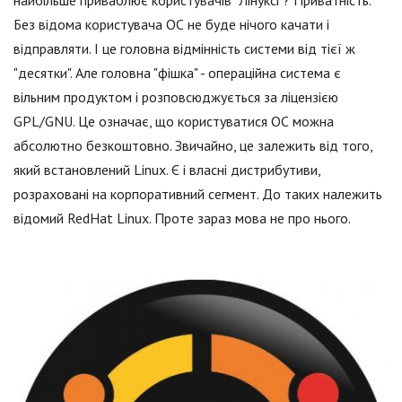
найбільше приваблює користувачів "Лінуксі"? Приватність.
Без відома користувача ОС не буде нічого качати і
відправляти. І це головна відмінність системи від тієї ж
"десятки". Але головна "фішка" - операційна система є
вільним продуктом і розповсюджується за ліцензією
GPL/GNU. Це означає, що користуватися ОС можна
абсолютно безкоштовно. Звичайно, це залежить від того,
який встановлений Linux. Є і власні дистрибутиви,
розраховані на корпоративний сегмент. До таких належить
відомий RedHat Linux. Проте зараз мова не про нього.