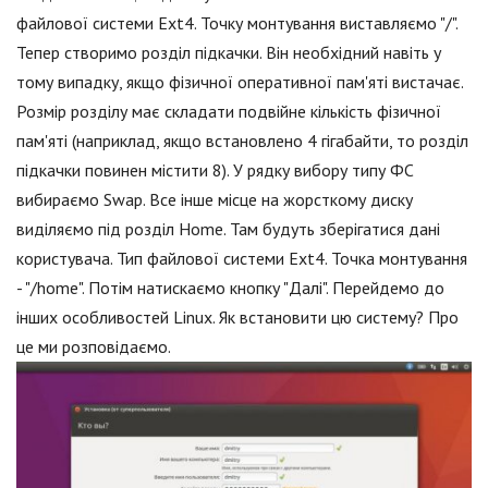
файлової системи Ext4. Точку монтування виставляємо "/".
Тепер створимо розділ підкачки. Він необхідний навіть у
тому випадку, якщо фізичної оперативної пам'яті вистачає.
Розмір розділу має складати подвійне кількість фізичної
пам'яті (наприклад, якщо встановлено 4 гігабайти, то розділ
підкачки повинен містити 8). У рядку вибору типу ФС
вибираємо Swap. Все інше місце на жорсткому диску
виділяємо під розділ Home. Там будуть зберігатися дані
користувача. Тип файлової системи Ext4. Точка монтування
- "/home". Потім натискаємо кнопку "Далі". Перейдемо до
інших особливостей Linux. Як встановити цю систему? Про
це ми розповідаємо.