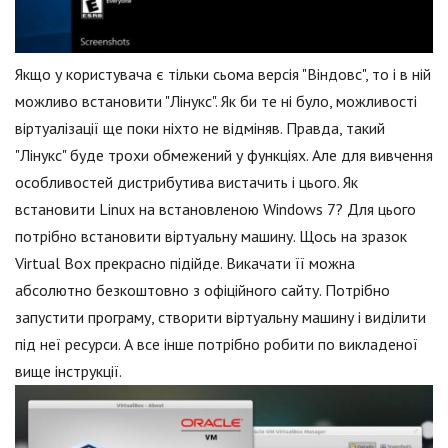
Якщо у користувача є тільки сьома версія "Віндовс", то і в ній
можливо встановити "Лінукс". Як би те ні було, можливості
віртуалізації ще поки ніхто не відміняв. Правда, такий
"Лінукс" буде трохи обмежений у функціях. Але для вивчення
особливостей дистрибутива вистачить і цього. Як
встановити Linux на встановленою Windows 7? Для цього
потрібно встановити віртуальну машину. Щось на зразок
Virtual Box прекрасно підійде. Викачати її можна
абсолютно безкоштовно з офіційного сайту. Потрібно
запустити програму, створити віртуальну машину і виділити
під неї ресурси. А все інше потрібно робити по викладеної
вище інструкції.