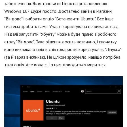
забезпечення. Як встановити Linux на встановленою
Windows 10? Дуже просто. Достатньо зайти в магазин
"Віндовс" і вибрати опцію "Встановити Ubuntu". Все інше
система зробить сама. Участі користувача не вимагається.
Надалі запустити "Убунту" можна буде прямо з робочого
столу "Віндовс". Таке рішення досить незвично, і спочатку
воно викликало сміх в співтоваристві користувачів "Лінукса"
(та й зараз викликає). Не цілком зрозуміло, навіщо потрібна
така опція. Але вона є. І з цим доводиться миритися.