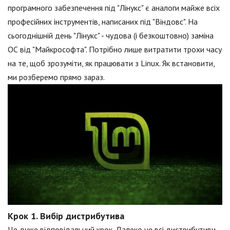
програмного забезпечення під "Лінукс" є аналоги майже всіх
професійних інструментів, написаних під "Віндовс". На
сьогоднішній день "Лінукс" - чудова (і безкоштовно) заміна
ОС від "Майкрософта". Потрібно лише витратити трохи часу
на те, щоб зрозуміти, як працювати з Linux. Як встановити,
ми розберемо прямо зараз.
Крок 1. Вибір дистрибутива
Це дуже відповідальний крок. Далеко не всі дистрибутиви