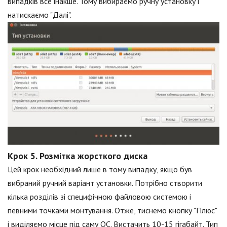
випадків все інакше. Тому вибираємо ручну установку і
натискаємо "Далі".
Крок 5. Розмітка жорсткого диска
Цей крок необхідний лише в тому випадку, якщо був
вибраний ручний варіант установки. Потрібно створити
кілька розділів зі специфічною файловою системою і
певними точками монтування. Отже, тиснемо кнопку "Плюс"
і виділяємо місце під саму ОС. Вистачить 10-15 гігабайт. Тип