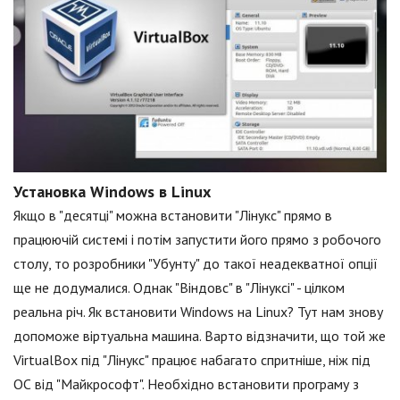
Установка Windows в Linux
Якщо в "десятці" можна встановити "Лінукс" прямо в
працюючій системі і потім запустити його прямо з робочого
столу, то розробники "Убунту" до такої неадекватної опції
ще не додумалися. Однак "Віндовс" в "Лінуксі" - цілком
реальна річ. Як встановити Windows на Linux? Тут нам знову
допоможе віртуальна машина. Варто відзначити, що той же
VirtualBox під "Лінукс" працює набагато спритніше, ніж під
ОС від "Майкрософт". Необхідно встановити програму з