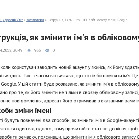
 Цифровий Світ
»
Компютери
» Інструкція, як змінити ім'я в обліковому записі Google
трукція, як змінити ім'я в обліковом
4.2018, 20:49
966
0
 коли користувач заводить новий акаунт у якийсь, як йому здаєть
які вводить. Так, з часом він виявляє, що хотів би поміняти ім'я. 
 Google. У цій статті буде розказано, як змінити ім'я в обліково
ано про те, як його змінити не тільки в своєму обліковому записі,
онне повідомлення, адресат його отримував з вказаними вами ім
оби зміни імені
ті будуть позначені два способи, як змінити ім'я в Google-акаунт
няються один від одного, тому прочитайте статтю до кінця, щоб
зробити ремарку, пояснивши, що змінити ім'я облікового запису 