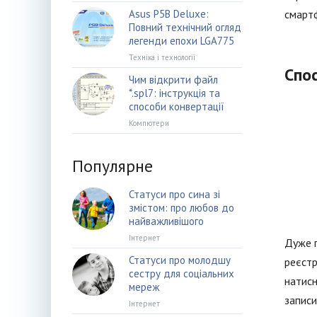
Asus P5B Deluxe:
смартф
Повний технічний огляд
легенди епохи LGA775
Техніка і технології
Спос
Чим відкрити файл
*.spl7: інструкція та
способи конвертації
Компютери
Популярне
Статуси про сина зі
змістом: про любов до
найважливішого
Інтернет
Дуже п
Статуси про молодшу
реєстр
сестру для соціальних
натисн
мереж
записи
Інтернет