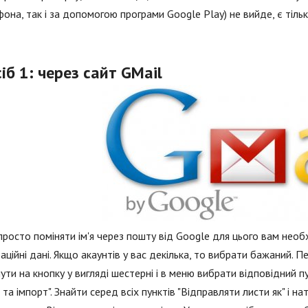
она, так і за допомогою програми Google Play) не вийде, є тільк
іб 1: через сайт GMail
росто поміняти ім'я через пошту від Google для цього вам необхі
аційні дані. Якщо акаунтів у вас декілька, то вибрати бажаний. П
ути на кнопку у вигляді шестерні і в меню вибрати відповідний пун
 та імпорт". Знайти серед всіх пунктів "Відправляти листи як" і н