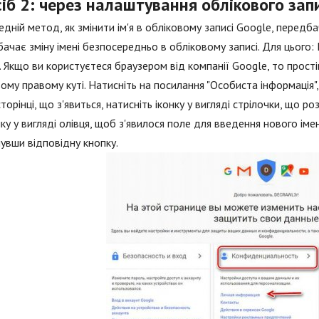
іб 2: через налаштування облікового зап
дній метод, як змінити ім'я в обліковому записі Google, передб
ачає зміну імені безпосередньо в обліковому записі. Для цього: 
. Якщо ви користуєтеся браузером від компанії Google, то прості
ому правому куті. Натисніть на посилання "Особиста інформація",
сторінці, що з'явиться, натисніть іконку у вигляді стрілочки, що ро
нку у вигляді олівця, щоб з'явилося поле для введення нового імені,
увши відповідну кнопку.