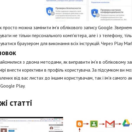
к просто можна замінити ім'я облікового запису Google. Зверне
увати не тільки персонального комп'ютера, але і з телефону, ті
уватися браузером для виконання всіх інструкцій. Через Play Mark
новок
айомилися з двома методами, як виправити ім'я в обліковому запи
 мірі внести корективи в профіль користувача. За підсумком ви мо
лених від вас листах до іншим користувачам, так і ім'я самого а
з Google Play.
жі статті