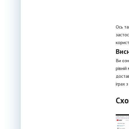
Ось та
застос
корист
Вис
Ви озн
рівній
достав
іграх 
Схо