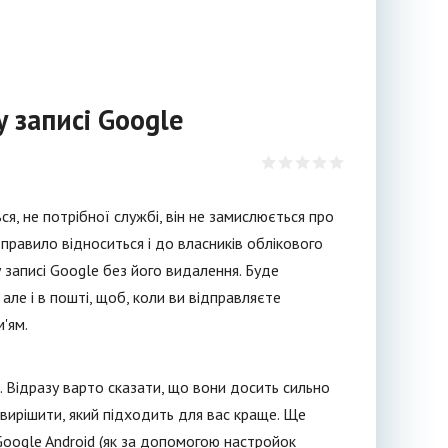
у записі Google
ся, не потрібної службі, він не замислюється про
Це правило відноситься і до власників облікового
му записі Google без його видалення. Буде
 але і в пошті, щоб, коли ви відправляєте
'ям.
і. Відразу варто сказати, що вони досить сильно
 вирішити, який підходить для вас краще. Ще
Google Android (як за допомогою настройок