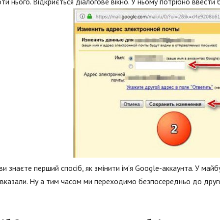
ти нього. Відкриється діалогове вікно. У ньому потрібно ввести ба
ви знаєте перший спосіб, як змінити ім'я Google-аккаунта. У майб
 вказали. Ну а тим часом ми переходимо безпосередньо до друг