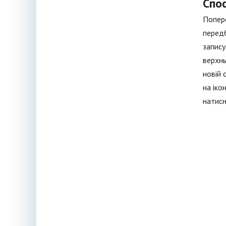
Спос
Попере
передб
запису
верхнь
новій 
на іко
натисн