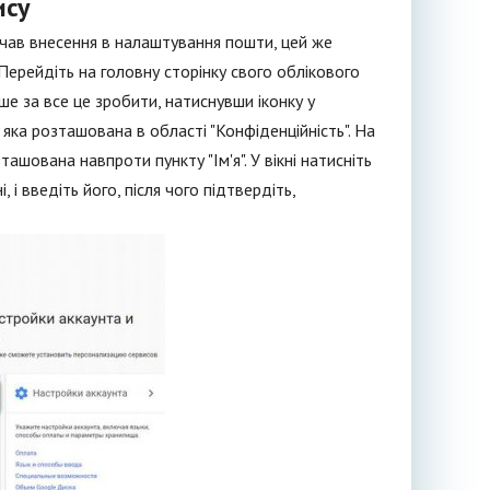
ису
ачав внесення в налаштування пошти, цей же
Перейдіть на головну сторінку свого облікового
ше за все це зробити, натиснувши іконку у
 яка розташована в області "Конфіденційність". На
зташована навпроти пункту "Ім'я". У вікні натисніть
 і введіть його, після чого підтвердіть,