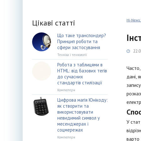
Цікаві статті
Hi-News:
Інс
Що таке транспондер?
Принцип роботи та
сфери застосування
22.0
Техніка і технології
Робота з таблицями в
Часто,
HTML: від базових тегів
дані, 
до сучасних
стандартів стилізації
запису
Компютери
розказ
Цифрова магія Юнікоду:
електр
як створити та
Спос
використовувати
невидимий символ у
У стат
месенджерах і
соцмережах
відріз
Компютери
варто 