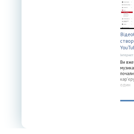
Відеоб
створ
YouTu
Інтернет
Ви вже
музика
почали
кар'єр
один