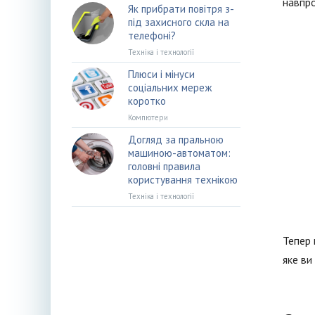
навпро
Як прибрати повітря з-
під захисного скла на
телефоні?
Техніка і технології
Плюси і мінуси
соціальних мереж
коротко
Компютери
Догляд за пральною
машиною-автоматом:
головні правила
користування технікою
Техніка і технології
Тепер 
яке ви