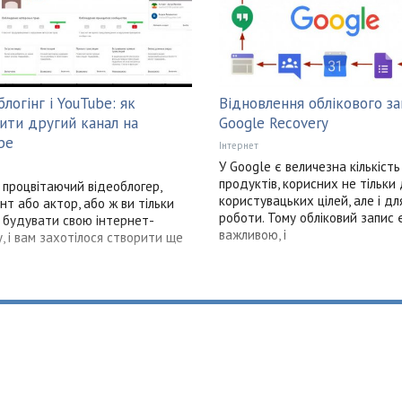
логінг і YouTube: як
Відновлення облікового за
ити другий канал на
Google Recovery
be
Інтернет
У Google є величезна кількість
продуктів, корисних не тільки
 процвітаючий відеоблогер,
користувацьких цілей, але і дл
нт або актор, або ж ви тільки
роботи. Тому обліковий запис 
 будувати свою інтернет-
важливою, і
у, і вам захотілося створити ще