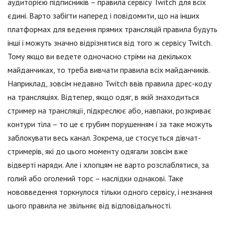
аудиторією підписників – правила сервісу Twitch для всіх
єдині. Варто забігти наперед і повідомити, що на інших
платформах для ведення прямих трансляцій правила будуть
інші і можуть значно відрізнятися від того ж сервісу Twitch.
Тому якщо ви ведете одночасно стріми на декількох
майданчиках, то треба вивчати правила всіх майданчиків.
Наприклад, зовсім недавно Twitch ввів правила дрес-коду
на трансляціях. Відтепер, якщо одяг, в якій знаходиться
стример на трансляції, підкреслює або, навпаки, розкриває
контури тіла – то це є грубим порушенням і за таке можуть
заблокувати весь канал. Зокрема, це стосується дівчат-
стримерів, які до цього моменту одягали зовсім вже
відверті наряди. Але і хлопцям не варто розслаблятися, за
голий або оголений торс – наслідки однакові. Таке
нововведення торкнулося тільки одного сервісу, і незнання
цього правила не звільняє від відповідальності.