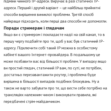
підміни чинного IP-адреси. Виручає в разі статичної IP-
адреси. Перший і другий варіант – це найбільш прийнятні
способи вирішення виниклої проблеми. Третій спосіб
найкраще підходить, коли перші два способи не допомогли.
Поради стримерам і глядачам
Якщо ви є стримером і покладаєте надії на свій канал, то в
першу чергу подбайте про те, щоб у вас був статичний IP-
адресу. Підключити собі такий IP можна в особистому
кабінеті вашого Інтернет-провайдера. В подальшому це
може позбавити вас від більшості проблем. У випадку якщо
ви простий глядач, статичний IP вам, по суті, не потрібен,
достатньо перезавантажити роутер, і проблема буде
вирішена в більшості випадків подібних блокувань. Ну а
також не варто забувати про те, що вести себе потрібно на
трансляціях належним чином і виконувати правила, які
передбачені стрім-майданчиком.