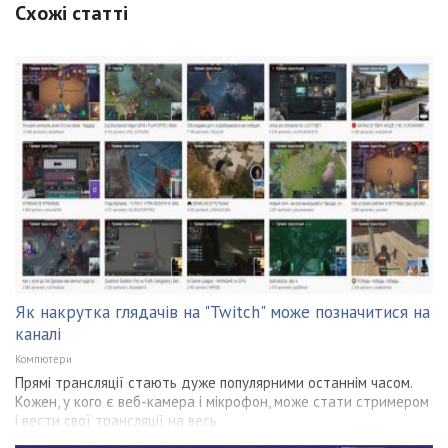
Схожі статті
Як накрутка глядачів на "Twitch" може позначитися на
каналі
Компютери
Прямі трансляції стають дуже популярними останнім часом.
Кожен, у кого є веб-камера і мікрофон, може стати стримером
і вести свої трансляції на весь