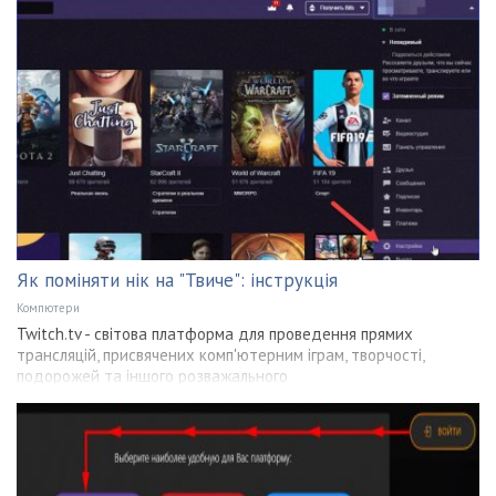
Як поміняти нік на "Твиче": інструкція
Компютери
Twitch.tv - світова платформа для проведення прямих
трансляцій, присвячених комп'ютерним іграм, творчості,
подорожей та іншого розважального