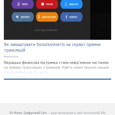
Як налаштувати DonationAlerts на сервісі прямих
трансляцій
Компютери
Глядацька фінансова підтримка стала невід'ємною частиною
на прямих трансляціях стримерів. Навіть новостворені канали
сподіваючись на те, що їх
Hi-News: Цифровий Світ
— ваш провідник у світі технологій. Ми