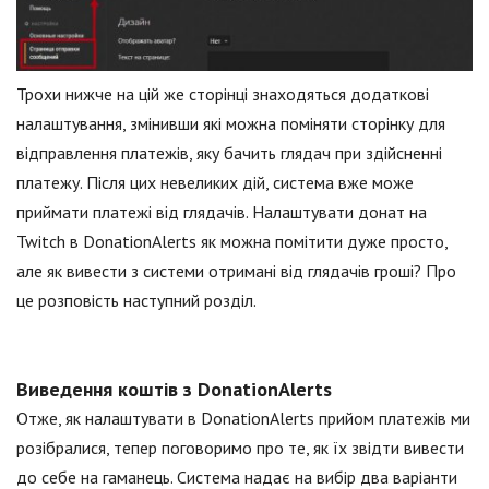
Трохи нижче на цій же сторінці знаходяться додаткові
налаштування, змінивши які можна поміняти сторінку для
відправлення платежів, яку бачить глядач при здійсненні
платежу. Після цих невеликих дій, система вже може
приймати платежі від глядачів. Налаштувати донат на
Twitch в DonationAlerts як можна помітити дуже просто,
але як вивести з системи отримані від глядачів гроші? Про
це розповість наступний розділ.
Виведення коштів з DonationAlerts
Отже, як налаштувати в DonationAlerts прийом платежів ми
розібралися, тепер поговоримо про те, як їх звідти вивести
до себе на гаманець. Система надає на вибір два варіанти