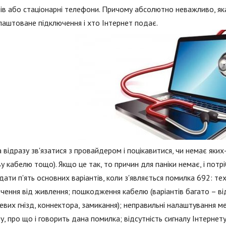
в або стаціонарні телефони. Причому абсолютно неважливо, як
лаштоване підключення і хто Інтернет подає.
відразу зв'язатися з провайдером і поцікавитися, чи немає яких-
у кабелю тощо). Якщо це так, то причин для паніки немає, і потр
дати п'ять основних варіантів, коли з'являється помилка 692: те
чення від живлення; пошкодження кабелю (варіантів багато – в
вих гнізд, коннектора, замикання); неправильні налаштування м
, про що і говорить дана помилка; відсутність сигналу Інтернету