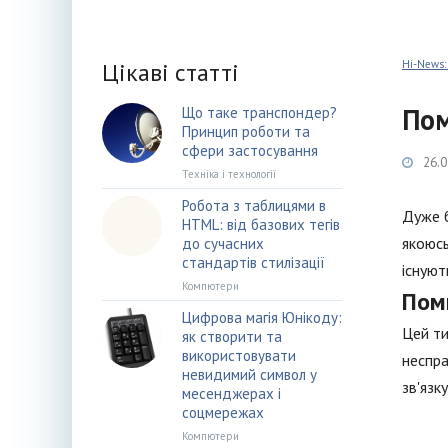
Цікаві статті
Hi-News:
Пом
Що таке транспондер?
Принцип роботи та
сфери застосування
26.0
Техніка і технології
Робота з таблицями в
Дуже б
HTML: від базових тегів
якоюсь
до сучасних
стандартів стилізації
існуют
Компютери
Пом
Цифрова магія Юнікоду:
Цей ти
як створити та
використовувати
неспра
невидимий символ у
зв'язк
месенджерах і
соцмережах
Компютери