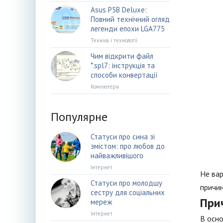
Asus P5B Deluxe:
Повний технічний огляд
легенди епохи LGA775
Техніка і технології
Чим відкрити файл
*.spl7: інструкція та
способи конвертації
Компютери
Популярне
Статуси про сина зі
змістом: про любов до
найважливішого
Інтернет
Не вар
Статуси про молодшу
причин
сестру для соціальних
При
мереж
Інтернет
В осно