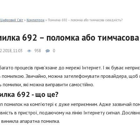
 Цифровий Світ
»
Компютери
» Помилка 692 – поломка або тимчасова складність?
илка 692 – поломка або тимчасова 
2.2018, 11:03
958
0
агато процесів прив'язане до мережі Інтернет. І як буває неприє
 помилкою. Звичайно, можна зателефонувати провайдера, щоб п
ь помилки, які можна виправити самостійно.
илка 692 - що це?
п помилок на комп'ютері є дуже неприємним. Адже зазвичай пом
вність в пристрої, подаючому на лінію Інтернету сигнал. Дослівн
у виникла апаратна помилка.