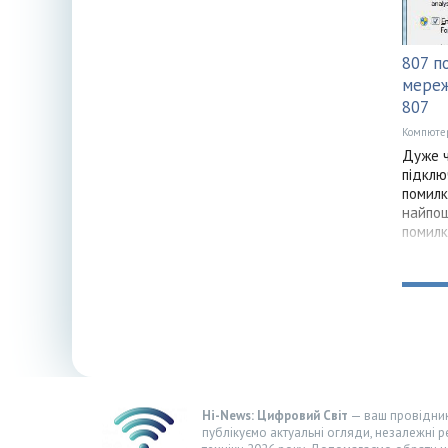
807 п
мереж
807
Компюте
Дуже ч
підклю
помилк
найпош
помилк
Hi-News: Цифровий Світ
— ваш провідник 
публікуємо актуальні огляди, незалежні р