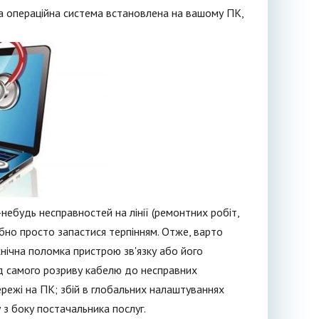
а операційна система встановлена на вашому ПК,
небудь несправностей на лінії (ремонтних робіт,
ібно просто запастися терпінням. Отже, варто
хнічна поломка пристрою зв'язку або його
ід самого розриву кабелю до несправних
ережі на ПК; збій в глобальних налаштуваннях
 з боку постачальника послуг.