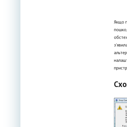
Якщо п
пошкод
обстеж
з'явил
альтер
налашт
пристр
Схо