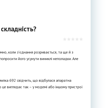
складність?
мно, коли з'єднання розривається, та ще й з
опросити його усунути виниклі неполадки. Але
илка 692 свідчить, що відбулася апаратна
о це виглядає так – у модемі або іншому пристрої