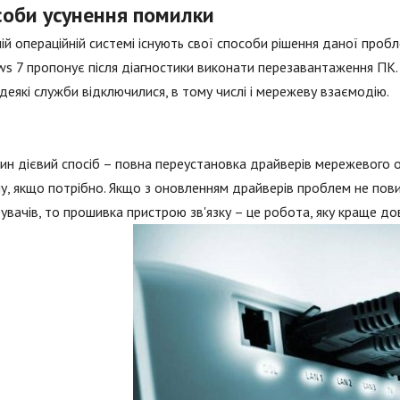
соби усунення помилки
ій операційній системі існують свої способи рішення даної про
s 7 пропонує після діагностики виконати перезавантаження ПК.
і деякі служби відключилися, в тому числі і мережеву взаємодію.
н дієвий спосіб – повна переустановка драйверів мережевого 
, якщо потрібно. Якщо з оновленням драйверів проблем не пови
увачів, то прошивка пристрою зв'язку – це робота, яку краще до