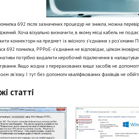
омилка 692 після зазначених процедур не зникла, можна переві
жений. Хоча візуально визначити, в якому місці кабель не пода
ити коннектори на предмет їх якісного з'єднання з роз'ємами ПК 
ася 692 помилка, PPPoE-з'єднання не відповідає, цілком імовірно
нативи потрібно видалити неробочий підключення в налаштуван
ування. Якщо жодна з перерахованих вище засобів не допомогло
оєм зв'язку. І тут без допомоги кваліфікованих фахівців не обійти
жі статті