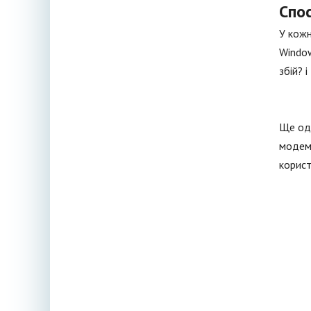
Спо
У кожн
Window
збій? 
Ще оди
модему
корист