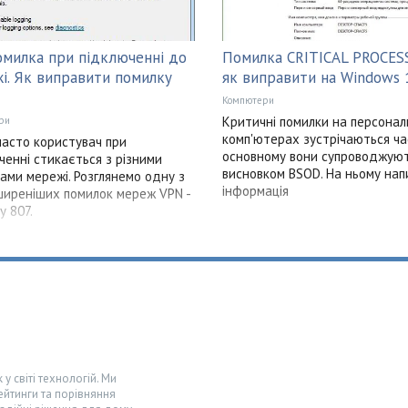
омилка при підключенні до
Помилка CRITICAL PROCESS
і. Як виправити помилку
як виправити на Windows 
Компютери
Критичні помилки на персонал
ри
комп'ютерах зустрічаються ча
асто користувач при
основному вони супроводжую
ченні стикається з різними
висновком BSOD. На ньому нап
ами мережі. Розглянемо одну з
інформація
иреніших помилок мереж VPN -
у 807.
у світі технологій. Ми
ейтинги та порівняння