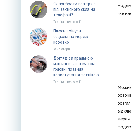
Як прибрати повітря з-
модемі
під захисного скла на
яке на
телефоні?
Техніка і технології
Плюси і мінуси
соціальних мереж
коротко
Компютери
Догляд за пральною
машиною-автоматом:
головні правила
користування технікою
Техніка і технології
Можна 
розрив
розгля
відклю
мереже
модему