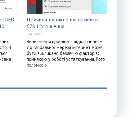
 DIED:
Причини виникнення помилки
10
678 і їх рішення
Компютери
ьних
Виникнення проблем з підключенням
сто. В
до глобальної мережі інтернет може
ться
бути викликано безліччю факторів:
исана
помилкою у роботі устаткування, його
поломкою