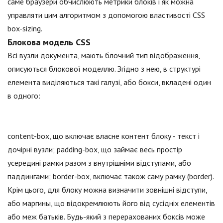
саме браузери обчислюють метрики блоків і як можна
управляти цим алгоритмом з допомогою властивості CSS
box-sizing.
Блокова модель CSS
Всі вузли документа, мають блочний тип відображення,
описуються блокової моделлю. Згідно з нею, в структурі
елемента виділяються такі галузі, або бокси, вкладені один
в одного:
content-box, що включає власне контент блоку - текст і
дочірні вузли; padding-box, що займає весь простір
усередині рамки разом з внутрішніми відступами, або
паддингами; border-box, включає також саму рамку (border).
Крім цього, для блоку можна визначити зовнішні відступи,
або маргины, що відокремлюють його від сусідніх елементів
або меж батьків. Будь-який з перерахованих боксів може