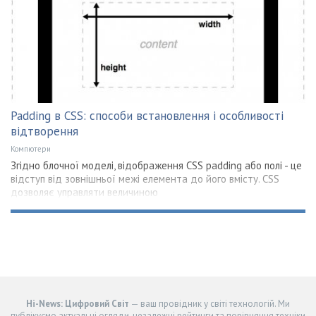
Padding в CSS: способи встановлення і особливості
відтворення
Компютери
Згідно блочної моделі, відображення CSS padding або полі - це
відступ від зовнішньої межі елемента до його вмісту. CSS
дозволяє управляти величиною
Hi-News: Цифровий Світ
— ваш провідник у світі технологій. Ми
публікуємо актуальні огляди, незалежні рейтинги та порівняння техніки