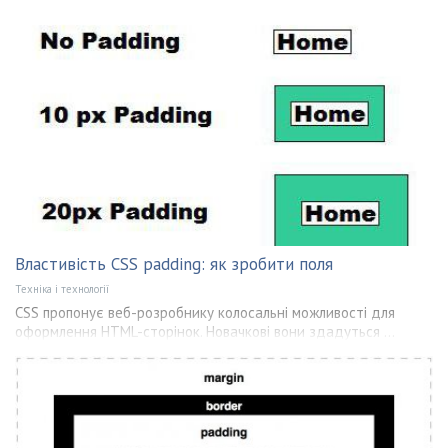
Властивість CSS padding: як зробити поля
Техніка і технології
CSS пропонує веб-розробнику колосальні можливості для
оформлення HTML-сторінок. Новачкові вони здадуться ...