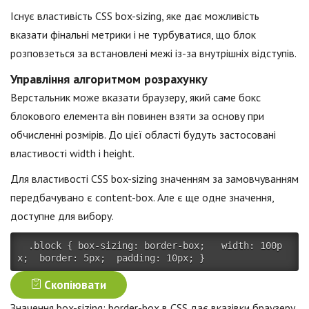
Існує властивість CSS box-sizing, яке дає можливість
вказати фінальні метрики і не турбуватися, що блок
розповзеться за встановлені межі із-за внутрішніх відступів.
Управління алгоритмом розрахунку
Верстальник може вказати браузеру, який саме бокс
блокового елемента він повинен взяти за основу при
обчисленні розмірів. До цієї області будуть застосовані
властивості width і height.
Для властивості CSS box-sizing значенням за замовчуванням
передбачувано є content-box. Але є ще одне значення,
доступне для вибору.
.block
{
box-sizing
:
 border-box
;
width
:
 100p
x
;
border
:
 5px
;
padding
:
 10px
;
}
Скопіювати
Значення box-sizing: border-box в CSS дає вказівки браузеру