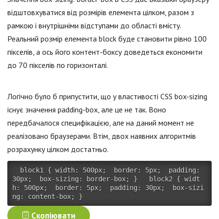
відштовхуватися від розмірів елемента цілком, разом з
рамкою і внутрішніми відступами до області вмісту.
Реальний розмір елемента block буде становити рівно 100
пікселів, а ось його контент-боксу доведеться економити
до 70 пікселів по горизонталі.
Логічно було б припустити, що у властивості CSS box-sizing
існує значення padding-box, але це не так. Воно
передбачалося специфікацією, але на даний момент не
реалізовано браузерами. Втім, двох наявних алгоритмів
розрахунку цілком достатньо.
block1
{
width
:
 500px
;
border
:
 5px
;
padding
:
30px
;
box-sizing
:
 border-box
;
}
block2
{
widt
h
:
 500px
;
border
:
 5px
;
padding
:
 30px
;
box-sizi
ng
:
 content-box
;
}
Скопіювати