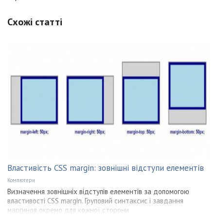
Схожі статті
Властивість CSS margin: зовнішні відступи елементів
Компютери
Визначення зовнішніх відступів елементів за допомогою
властивості CSS margin. Груповий синтаксис і завдання
маргинов окремо для кожної сторони.