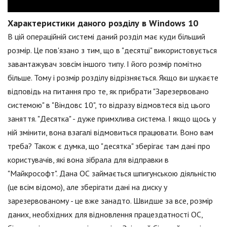
Характеристики даного розділу в Windows 10
В цій операційній системі даний розділ має куди більший
розмір. Це пов'язано з тим, що в "десятці" використовується
завантажувач зовсім іншого типу. І його розмір помітно
більше. Тому і розмір розділу відрізняється. Якщо ви шукаєте
відповідь на питання про те, як прибрати "Зарезервовано
системою" в "Віндовс 10", то відразу відмовтеся від цього
заняття. "Десятка" - дуже примхлива система. І якщо щось у
ній змінити, вона взагалі відмовиться працювати. Воно вам
треба? Також є думка, що "десятка" зберігає там дані про
користувачів, які вона зібрала для відправки в
"Майкрософт". Дана ОС займається шпигунською діяльністю
(це всім відомо), але зберігати дані на диску у
зарезервованому - це вже занадто. Швидше за все, розмір
даних, необхідних для відновлення працездатності ОС,