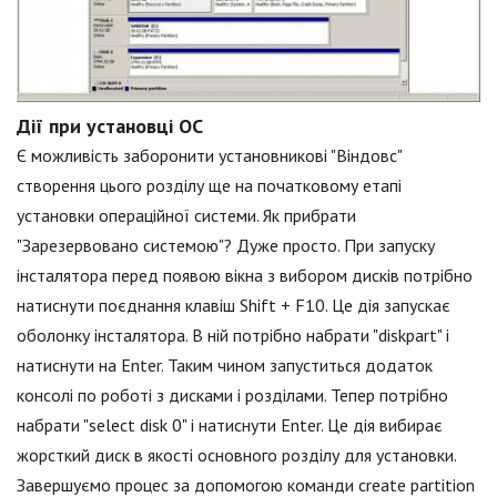
Дії при установці ОС
Є можливість заборонити установникові "Віндовс"
створення цього розділу ще на початковому етапі
установки операційної системи. Як прибрати
"Зарезервовано системою"? Дуже просто. При запуску
інсталятора перед появою вікна з вибором дисків потрібно
натиснути поєднання клавіш Shift + F10. Це дія запускає
оболонку інсталятора. В ній потрібно набрати "diskpart" і
натиснути на Enter. Таким чином запуститься додаток
консолі по роботі з дисками і розділами. Тепер потрібно
набрати "select disk 0" і натиснути Enter. Це дія вибирає
жорсткий диск в якості основного розділу для установки.
Завершуємо процес за допомогою команди create partition