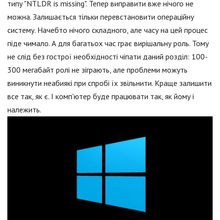
типу "NTLDR is missing". Тепер виправити вже нічого не
можна. Залишається тільки перевстановити операційну
систему. Начебто нічого складного, але часу на цей процес
піде чимало. А для багатьох час грає вирішальну роль. Тому
не слід без гострої необхідності чіпати даний розділ: 100-
300 мегабайт ролі не зіграють, але проблеми можуть
виникнути неабиякі при спробі їх звільнити. Краще залишити
все так, як є. І комп'ютер буде працювати так, як йому і
належить.