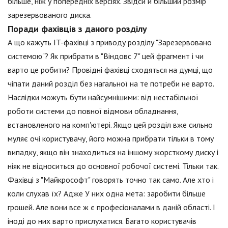
більше, ніж у попередніх версіях. Звідси й більший розмір
зарезервованого диска.
Поради фахівців з даного розділу
А що кажуть IT-фахівці з приводу розділу "Зарезервовано
системою"? Як прибрати в "Віндовс 7" цей фрагмент і чи
варто це робити? Провідні фахівці сходяться на думці, що
чіпати даний розділ без нагальної на те потреби не варто.
Наслідки можуть бути найсумнішими: від нестабільної
роботи системи до повної відмови обладнання,
встановленого на комп'ютері. Якщо цей розділ вже сильно
муляє очі користувачу, його можна прибрати тільки в тому
випадку, якщо він знаходиться на іншому жорсткому диску і
ніяк не відноситься до основної робочої системі. Тільки так.
Фахівці з "Майкрософт" говорять точно так само. Але хто і
коли слухав їх? Адже У них одна мета: заробити більше
грошей. Але вони все ж є професіоналами в даній області. І
іноді до них варто прислухатися. Багато користувачів