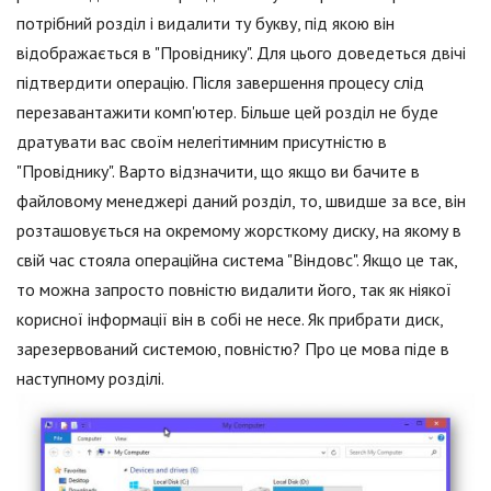
потрібний розділ і видалити ту букву, під якою він
відображається в "Провіднику". Для цього доведеться двічі
підтвердити операцію. Після завершення процесу слід
перезавантажити комп'ютер. Більше цей розділ не буде
дратувати вас своїм нелегітимним присутністю в
"Провіднику". Варто відзначити, що якщо ви бачите в
файловому менеджері даний розділ, то, швидше за все, він
розташовується на окремому жорсткому диску, на якому в
свій час стояла операційна система "Віндовс". Якщо це так,
то можна запросто повністю видалити його, так як ніякої
корисної інформації він в собі не несе. Як прибрати диск,
зарезервований системою, повністю? Про це мова піде в
наступному розділі.