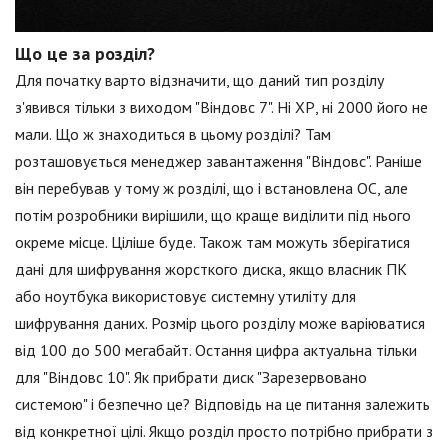
Що це за розділ?
Для початку варто відзначити, що даний тип розділу
з'явився тільки з виходом "Віндовс 7". Ні ХР, ні 2000 його не
мали. Що ж знаходиться в цьому розділі? Там
розташовується менеджер завантаження "Віндовс". Раніше
він перебував у тому ж розділі, що і встановлена ОС, але
потім розробники вирішили, що краще виділити під нього
окреме місце. Ціліше буде. Також там можуть зберігатися
дані для шифрування жорсткого диска, якщо власник ПК
або ноутбука використовує системну утиліту для
шифрування даних. Розмір цього розділу може варіюватися
від 100 до 500 мегабайт. Остання цифра актуальна тільки
для "Віндовс 10". Як прибрати диск "Зарезервовано
системою" і безпечно це? Відповідь на це питання залежить
від конкретної цілі. Якщо розділ просто потрібно прибрати з