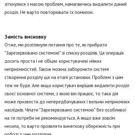
зіткнулися з масою проблем, намагаючись видалити даний
розділ. Не варто повторювати їх помилок.
Замість висновку
Отже, ми розглянули питання про те, як прибрати
"Зарезервовано системою" зі списку розділів. Ця операція
досить проста і не обіцяє користувачеві ніяких
неприємностей. Також можна заборонити системі
створення розділу ще на етапі установки. Проблем з цим
теж не буде. Але якщо користувач вирішив видалити розділ
своєї основної системи, з якою він працює, то така дія
може призвести до непередбачуваних і вельми неприємних
наслідків. Чіпати "Зарезервовано системою" без особливої
на те потреби не рекомендується. А якщо вже зовсім
несила, то варто проявляти виняткову обережність при
роботі з цим розділом.