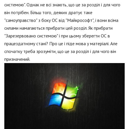
системою". Однак не всі знають, що це за розділ і для чого
він потрібен. Більш того, деяких дратує таке
"самоуправство" з боку ОС від "Майкрософт", і вони всіма
силами намагаються прибрати цей розділ. Як прибрати
"Зарезервовано системою" і при цьому зберегти ОС в
працездатному стані? Про це і піде мова у матеріалі. Але
спочатку треба зрозуміти, що це за розділ і для чого він
призначений.