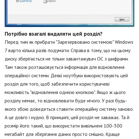
Потрібно взагалі видаляти цей розділ?
Перед тим як прибрати "Зарезервовано системою" Windows
7 варто кілька разів подумати. Справа в тому, що на цьому
диску зберігається не тільки завантажувач ОС з шифрами.
Там також розташовується інформація для відновлення
операційної системи. Деякі ноутбуки використовують цей
розділ для того, щоб забезпечити користувачеві
можливість "відновлення однією кнопкою". Якщо ж цього
розділу немає, то відновлювати буде нічого. У разі будь-
якого збою доведеться ставити операційну систему заново.
А це довго і нудно. В принципі, цей розділ не заважає. Та й
розмір його такий, що використати вивільнені 100-300
мегабайт для зберігання даних просто смішно. Краще