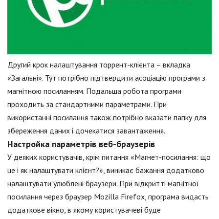
Другий крок налаштування торрент-клієнта – вкладка
«Загальні». Тут потрібно підтвердити асоціацію програми з
магнітною посиланням. Подальша робота програми
проходить за стандартними параметрами. При
використанні посилання також потрібно вказати папку для
збереження даних і дочекатися завантаження.
Настройка параметрів веб-браузерів
У деяких користувачів, крім питання «Магнет-посилання: що
це і як налаштувати клієнт?», виникає бажання додатково
налаштувати улюблені браузери. При відкритті магнітної
посилання через браузер Mozilla Firefox, програма видасть
додаткове вікно, в якому користувачеві буде