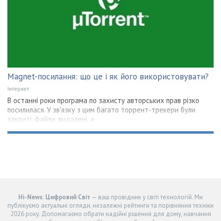
Magnet-посилання: що це і як його використовувати?
Інтернет
В останні роки програма по захисту авторських прав різко
посилилася. У зв'язку з цим багато торрент-трекери були
закриті, файли, видалені, а
Hi-News: Цифровий Світ
— ваш провідник у світі технологій. Ми
публікуємо актуальні огляди, незалежні рейтинги та порівняння техніки
2026 року. Допомагаємо обрати надійні рішення для дому, навчання