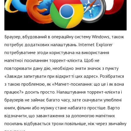
Браузер, вбудований в операційну систему Windows, також
потребує додаткових налаштувань. Internet Explorer
потребуватиме згоди користувача на використання
магнітної посиланням торрент-клієнта. Щоб не
повторювати дану дію, необхідно зняти значок з пункту
«Завжди запитувати при відкритті цих адрес». Розібратися
з такою проблемою, як «Магнет-посилання: що це і як вона
працює?» досить просто. Налаштування торрент-клієнта і
браузерів не займає багато часу, зате скачувати улюблені
книги, фільми або музику стане набагато простіше. Варто
відзначити, що завантаження за допомогою магнітних
посилань відбувається трохи повільніше, ніж через звичайну