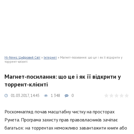
Hi-News: Цифровий Світ
»
Інтернет
» Магнет-посилання: що це і як її відкрити у
торрент-клієнті
Магнет-посилання: що це і як її відкрити у
торрент-клієнті
01.03.2017, 14:45
1 348
0
Роскомнагляд почав масштабну чистку на просторах
Рунета. Програма захисту прав правовласників зачіпає
багатьох: на торрентах неможливо завантажити книги або