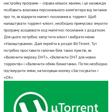
настройку програми – справа кількох хвилин, і це назавжди
позбавить власника персонального комп'ютера від питання
про те, як відкрити магнет-посилання в торрент. Щоб
налаштувати торрент-клієнт, необхідно примусово змусити
програму асоціювати код магнітної посилання з додатком.
Для цього потрібно запустити клієнт і вибрати меню
«Налаштування». Далі перейти в розділ BitTirrent. Тут
потрібно проставити галочки біля таких пунктів, як
«Включити мережу DHT», «Включити DHT для нових
торрентів» і «Включити обмін бенкетами». Потім необхідно
підтвердити зміни, натиснувши кнопку «Застосувати» і
«ОК».