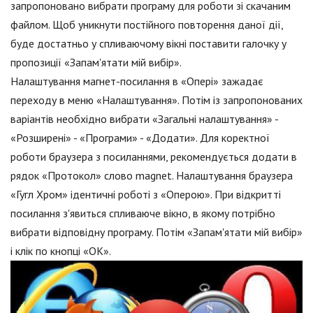
запропоновано вибрати програму для роботи зі скачаним
файлом. Щоб уникнути постійного повторення даної дії,
буде достатньо у спливаючому вікні поставити галочку у
пропозиції «Запам'ятати мій вибір».
Налаштування магнет-посилання в «Опері» зажадає
переходу в меню «Налаштування». Потім із запропонованих
варіантів необхідно вибрати «Загальні налаштування» -
«Розширені» - «Програми» - «Додати». Для коректної
роботи браузера з посиланнями, рекомендується додати в
рядок «Протокол» слово magnet. Налаштування браузера
«Гугл Хром» ідентичні роботі з «Оперою». При відкритті
посилання з'явиться спливаюче вікно, в якому потрібно
вибрати відповідну програму. Потім «Запам'ятати мій вибір»
і клік по кнопці «ОК».