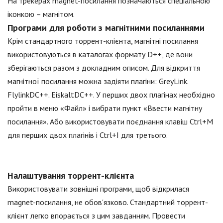
На трекерах magnet-посилання позначаються спеціальною
іконкою – магнітом.
Програми для роботи з магнітними посиланнями
Крім стандартного торрент-клієнта, магнітні посилання
використовуються в каталогах формату D++, де вони
зберігаються разом з докладним описом. Для відкриття
магнітної посилання можна задіяти плагіни: GreyLink.
FlylinkDC++. EiskaltDC++. У перших двох плагінах необхідно
пройти в меню «Файл» і вибрати пункт «Ввести магнітну
посилання». Або використовувати поєднання клавіш Ctrl+M
для перших двох плагінів і Ctrl+I для третього.
Налаштування торрент-клієнта
Використовувати зовнішні програми, щоб відкрилася
magnet-посилання, не обов'язково. Стандартний торрент-
клієнт легко впорається з цим завданням. Провести