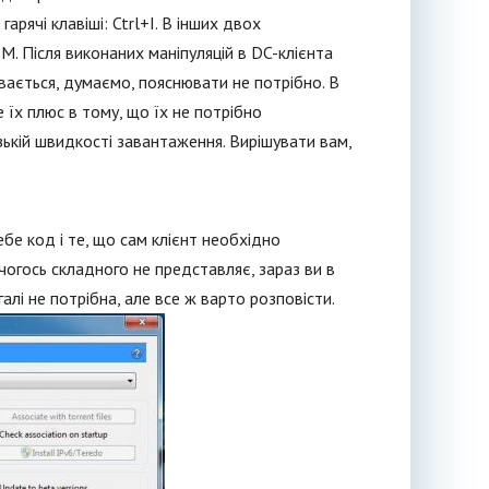
рячі клавіші: Ctrl+I. В інших двох
M. Після виконаних маніпуляцій в DC-клієнта
вається, думаємо, пояснювати не потрібно. В
е їх плюс в тому, що їх не потрібно
зькій швидкості завантаження. Вирішувати вам,
е код і те, що сам клієнт необхідно
огось складного не представляє, зараз ви в
галі не потрібна, але все ж варто розповісти.