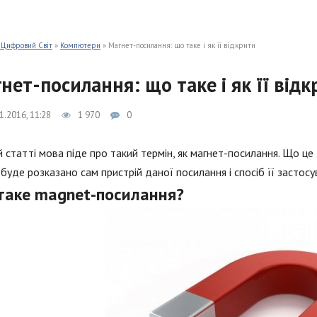
 Цифровий Світ
»
Компютери
» Магнет-посилання: що таке і як її відкрити
нет-посилання: що таке і як її від
1.2016, 11:28
1 970
0
й статті мова піде про такий термін, як магнет-посилання. Що це
буде розказано сам пристрій даної посилання і спосіб її застосу
таке magnet-посилання?