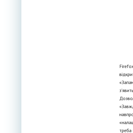
Firefo
відкри
«Запам
з'явит
Дозвол
«Завжд
навпро
«налаш
треба 