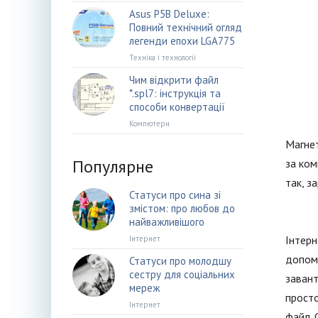
Asus P5B Deluxe:
Повний технічний огляд
легенди епохи LGA775
Техніка і технології
Чим відкрити файл
*.spl7: інструкція та
способи конвертації
Компютери
Магнет
Популярне
за ком
так, з
Статуси про сина зі
змістом: про любов до
найважливішого
Інтерн
Інтернет
допомо
Статуси про молодшу
сестру для соціальних
завант
мереж
просто
Інтернет
файл. 