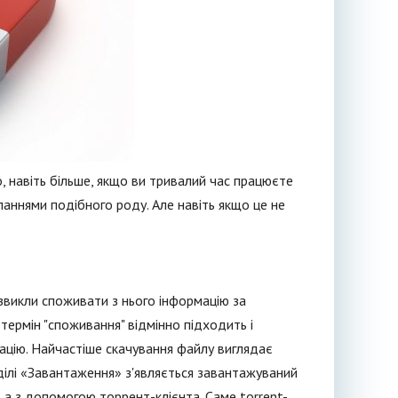
, навіть більше, якщо ви тривалий час працюєте
ланнями подібного роду. Але навіть якщо це не
звикли споживати з нього інформацію за
термін "споживання" відмінно підходить і
мацію. Найчастіше скачування файлу виглядає
озділі «Завантаження» з'являється завантажуваний
 а з допомогою торрент-клієнта. Саме torrent-