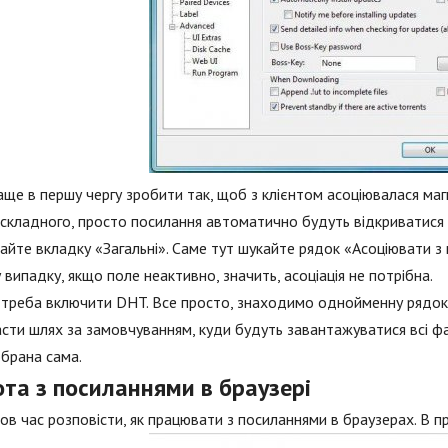
ще в першу чергу зробити так, щоб з клієнтом асоціювалася магн
 складного, просто посилання автоматично будуть відкриватися в 
айте вкладку «Загальні». Саме тут шукайте рядок «Асоціювати з 
 випадку, якщо поле неактивно, значить, асоціація не потрібна.
треба включити DHT. Все просто, знаходимо однойменну рядок і
сти шлях за замовчуванням, куди будуть завантажуватися всі фай
брана сама.
ота з посиланнями в браузері
в час розповісти, як працювати з посиланнями в браузерах. В пр