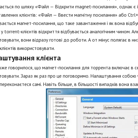
ається по шляху «Файл — Відкрити magnet-посилання», однак є і га
авлених клієнтів: «Файл — Ввести магнітну посилання» або Ctrl+
вається магнет-посилання, що таке завантаження і як вона відбу
 у torrent-клієнтів відкриття відбувається аналогічним чином. Ал
овувати, вони відразу готові до роботи. А от мінус полягає в ни
 клієнтів використовувати.
аштування клієнта
же говорилося, що магнет-посилання для торрента включає в себ
овувати. Зараз як раз про це поговоримо. Налаштування собою ч
переконаєтеся самі. Навіть більше, в більшості випадків вона вза