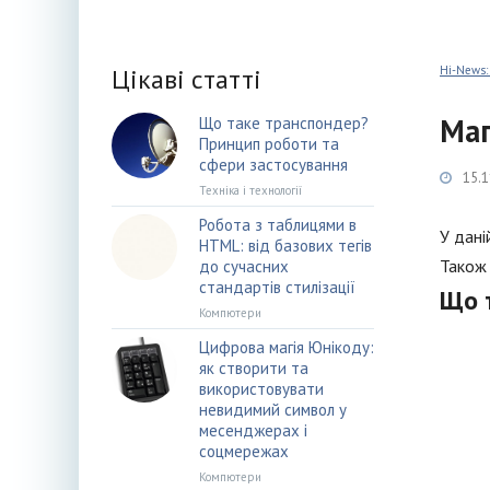
Цікаві статті
Hi-News:
Маг
Що таке транспондер?
Принцип роботи та
сфери застосування
15.1
Техніка і технології
Робота з таблицями в
У дані
HTML: від базових тегів
Також 
до сучасних
стандартів стилізації
Що 
Компютери
Цифрова магія Юнікоду:
як створити та
використовувати
невидимий символ у
месенджерах і
соцмережах
Компютери