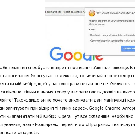
x. Як тільки ви спробуєте відкрити посилання з'явиться віконце.
ття посилання. Якщо у вас їх декілька, то вибирайте необхідну і 
'ятати мій вибір», щоб у наступні рази це віконце не з'являлося. 
ься віконце, тільки в ньому тепер у вас запитають дозвіл на вик
яйте! Також, якщо ви не хочете виконувати дані маніпуляції ко
и запитувати при відкритті таких адрес». Google Chrome. Алгоритм
ти «Запам'ятати мій вибір». Opera. Тут все складніше, необхідн
тування», далі «Розширені», перейти до «Програми» і натиснути
вписати «magnet».