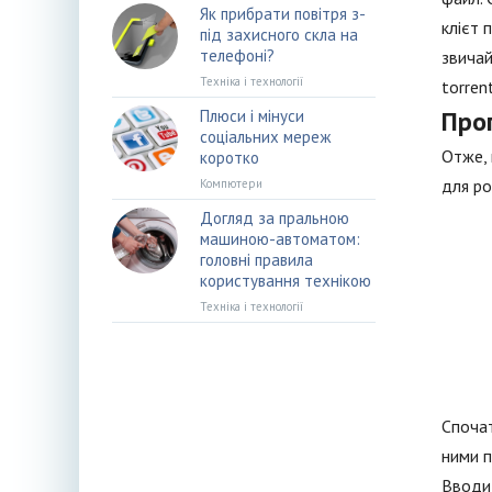
Як прибрати повітря з-
клієт 
під захисного скла на
телефоні?
звичай
Техніка і технології
torren
Про
Плюси і мінуси
соціальних мереж
Отже, 
коротко
для ро
Компютери
Догляд за пральною
машиною-автоматом:
головні правила
користування технікою
Техніка і технології
Спочат
ними п
Вводит