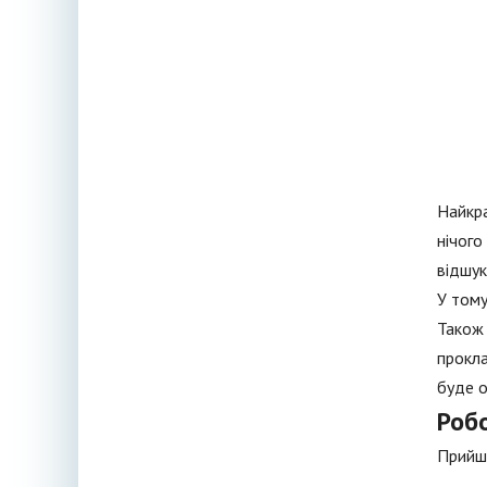
Найкра
нічого
відшук
У тому
Також 
прокла
буде о
Роб
Прийшо