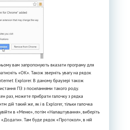
 В ньому вам запропонують вказати програму для
натисніть «ОК». Також зверніть увагу на рядок
Internet Explorer. В даному браузері також
ористання ПЗ з посиланнями такого роду.
жен раз, можете прибрати галочку з рядка
 дій такий же, як і в Explorer, тільки галочка
о увійти в «Меню», потім «Налаштування», виберіть
 «Додати». Там буде рядок «Протокол», в ній