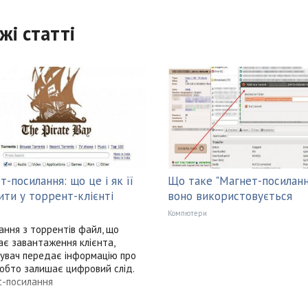
жі статті
т-посилання: що це і як її
Що таке "Магнет-посиланн
ити у торрент-клієнті
воно використовується
Компютери
ання з торрентів файл, що
ає завантаження клієнта,
увач передає інформацію про
тобто залишає цифровий слід.
t-посилання