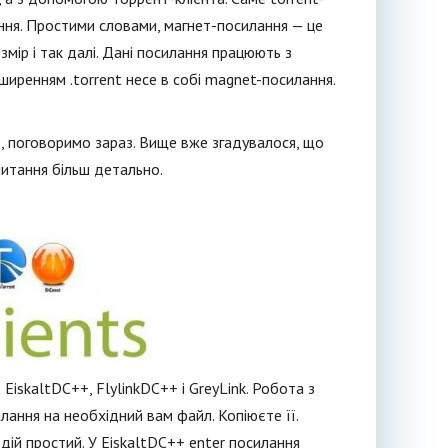
ння. Простими словами, магнет-посилання — це
змір і так далі. Дані посилання працюють з
зширенням .torrent несе в собі magnet-посилання.
ї, поговоримо зараз. Вище вже згадувалося, що
питання більш детально.
EiskaltDC++, FlylinkDC++ і GreyLink. Робота з
лання на необхідний вам файл. Копіюєте її.
дій простий. У EiskaltDC++ enter посилання