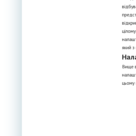
відбув
предст
відкри
цілому
налашт
який з
Нал
Вище в
налашт
цьому 