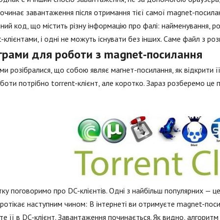
починає завантаження після отримання тієї самої magnet-посила
ний код, що містить різну інформацію про фалі: найменування, ро
t-клієнтами, і одні не можуть існувати без інших. Саме файл з ро
грами для роботи з magnet-посилання
ми розібралися, що собою являє магнет-посилання, як відкрити ї
боти потрібно torrent-клієнт, але коротко. Зараз розберемо це 
ку поговоримо про DC-клієнтів. Одні з найбільш популярних — це 
ротікає наступним чином: В інтернеті ви отримуєте magnet-поси
е її в DC-клієнт. Завантаження починається. Як видно, алгоритм 