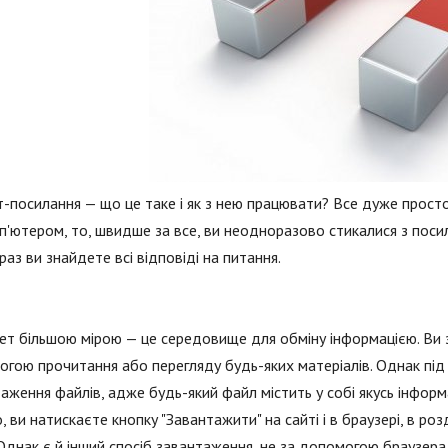
-посилання — що це таке і як з нею працювати? Все дуже просто
п'ютером, то, швидше за все, ви неодноразово стикалися з поси
араз ви знайдете всі відповіді на питання.
ет більшою мірою — це середовище для обміну інформацією. Ви 
гою прочитання або перегляду будь-яких матеріалів. Однак під 
аження файлів, адже будь-який файл містить у собі якусь інфор
, ви натискаєте кнопку "Завантажити" на сайті і в браузері, в р
Однак є й інший спосіб завантаження, не за допомогою браузера,