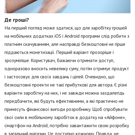
Де гроші?
На перший погляд може здатися, що для заробітку грошей
на мобільних додатках iOS і Android програми слід робити з
платним скачуванням, але насправді безкоштовні не гірше
піддаються монетизації. Перший варіант прозоріше і
зрозуміліше. Користувач, бажаючи отримати доступ,
одноразово вносить невелику суму, потім отримує продукт
і застосовує для своїх завдань і цілей. Очевидно, що
безкоштовні проекти не такі прибуткові для автора. Є різні
варіанти заробітку на них, і не завжди можна заздалегідь
передбачити, які будуть ефективними, а які практично не
принесуть фінансової вигоди розробнику. Щоб спробувати
свої сили в мобільному заробіток в додатку на «Айфоне»,
смартфон на Android, потрібно завантажити свою розробку
в загальний магазин. Це доступно кожному. Правда, не