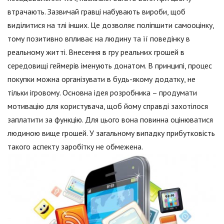
втрачають. Зазвичай гравці набувають вироби, щоб
виділитися на тлі інших. Це дозволяє поліпшити самооцінку,
тому позитивно впливає на людину та її поведінку в
реальному житті. Внесення в гру реальних грошей в
середовищі геймерів іменують донатом. В принципі, процес
покупки можна організувати в будь-якому додатку, не
тільки ігровому. Основна ідея розробника – продумати
мотивацію для користувача, щоб йому справді захотілося
заплатити за функцію. Для цього вона повинна оцінюватися
людиною вище грошей. У загальному випадку прибутковість
такого аспекту заробітку не обмежена.