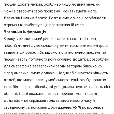
грошей досить легкий, особливо якщо людина знає, як
можна створити свою програму і монетизувати його.
Варіантів і шляхів багато. Розглянемо основні особливості
отримання прибутку в цій перспективній сфері.
Загальна інформація
З року в рік мобільний ринок стає все масштабнішим, і
простій людині дуже складно уявити, наскільки великі гроші
задіяні в цій області. Як відомо з статистичних зведень, за
першу чверть поточного року сумарно додатки, розроблені
для смартфонів забезпечили своїм авторам близько 25
млрд американських доларів. Щодня збільшується кількість
людей, що мають власну мобільного технікою. Одночасно
стає більше розробників, які усвідомили перспективність цієї
області. Деякі вважають, що створення і монетизація
додатків – це справжня золота жила нашого часу. В
середньому, як показали дослідження, 45 % розробників