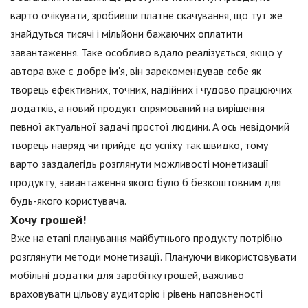
варто очікувати, зробивши платне скачування, що тут же
знайдуться тисячі і мільйони бажаючих оплатити
завантаження. Таке особливо вдало реалізується, якщо у
автора вже є добре ім'я, він зарекомендував себе як
творець ефективних, точних, надійних і чудово працюючих
додатків, а новий продукт спрямований на вирішення
певної актуальної задачі простої людини. А ось невідомий
творець навряд чи прийде до успіху так швидко, тому
варто заздалегідь розглянути можливості монетизації
продукту, завантаження якого було б безкоштовним для
будь-якого користувача.
Хочу грошей!
Вже на етапі планування майбутнього продукту потрібно
розглянути методи монетизації. Плануючи використовувати
мобільні додатки для заробітку грошей, важливо
враховувати цільову аудиторію і рівень наповненості