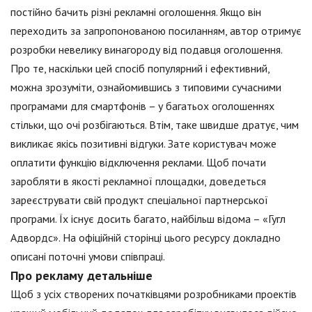
постійно бачить різні рекламні оголошення. Якщо він
переходить за запропонованою посиланням, автор отримує
розробки невелику винагороду від подавця оголошення.
Про те, наскільки цей спосіб популярний і ефективний,
можна зрозуміти, ознайомившись з типовими сучасними
програмами для смартфонів – у багатьох оголошеннях
стільки, що очі розбігаються. Втім, таке швидше дратує, чим
викликає якісь позитивні відгуки. Зате користувач може
оплатити функцію відключення реклами. Щоб почати
заробляти в якості рекламної площадки, доведеться
зареєструвати свій продукт спеціальної партнерської
програми. Їх існує досить багато, найбільш відома – «Гугл
Адвордс». На офіційній сторінці цього ресурсу докладно
описані поточні умови співпраці.
Про рекламу детальніше
Щоб з усіх створених початківцями розробниками проектів