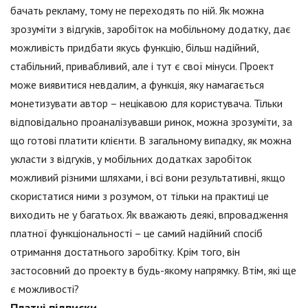
бачать рекламу, тому не переходять по ній. Як можна
зрозуміти з відгуків, заробіток на мобільному додатку, дає
можливість придбати якусь функцію, більш надійний,
стабільний, привабливий, але і тут є свої мінуси. Проект
може виявитися невдалим, а функція, яку намагається
монетизувати автор – нецікавою для користувача. Тільки
відповідально проаналізувавши ринок, можна зрозуміти, за
що готові платити клієнти. В загальному випадку, як можна
укласти з відгуків, у мобільних додатках заробіток
можливий різними шляхами, і всі вони результативні, якщо
скористатися ними з розумом, от тільки на практиці це
виходить не у багатьох. Як вважають деякі, впровадження
платної функціональності – це самий надійний спосіб
отримання достатнього заробітку. Крім того, він
застосовний до проекту в будь-якому напрямку. Втім, які ще
є можливості?
Платні підписки