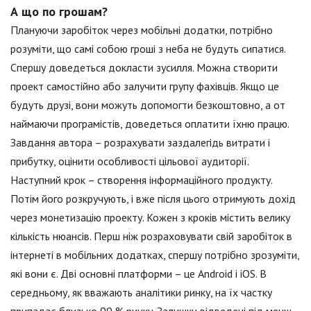
А що по грошам?
Плануючи заробіток через мобільні додатки, потрібно
розуміти, що самі собою гроші з неба не будуть сипатися.
Спершу доведеться докласти зусилля. Можна створити
проект самостійно або залучити групу фахівців. Якщо це
будуть друзі, вони можуть допомогти безкоштовно, а от
наймаючи програмістів, доведеться оплатити їхню працю.
Завдання автора – розрахувати заздалегідь витрати і
прибутку, оцінити особливості цільової аудиторії.
Наступний крок – створення інформаційного продукту.
Потім його розкручують, і вже після цього отримують дохід
через монетизацію проекту. Кожен з кроків містить велику
кількість нюансів. Перш ніж розраховувати свій заробіток в
інтернеті в мобільних додатках, спершу потрібно зрозуміти,
які вони є. Дві основні платформи – це Android і iOS. В
середньому, як вважають аналітики ринку, на їх частку