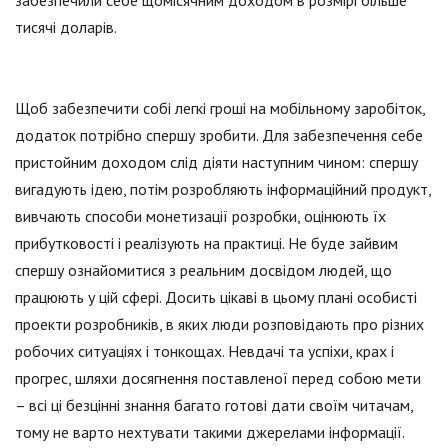
забезпечили себе щомісячним доходом в розмірі більше
тисячі доларів.
Щоб забезпечити собі легкі гроші на мобільному заробіток,
додаток потрібно спершу зробити. Для забезпечення себе
пристойним доходом слід діяти наступним чином: спершу
вигадують ідею, потім розробляють інформаційний продукт,
вивчають способи монетизації розробки, оцінюють їх
прибутковості і реалізують на практиці. Не буде зайвим
спершу ознайомитися з реальним досвідом людей, що
працюють у цій сфері. Досить цікаві в цьому плані особисті
проекти розробників, в яких люди розповідають про різних
робочих ситуаціях і тонкощах. Невдачі та успіхи, крах і
прогрес, шляхи досягнення поставленої перед собою мети
– всі ці безцінні знання багато готові дати своїм читачам,
тому не варто нехтувати такими джерелами інформації.