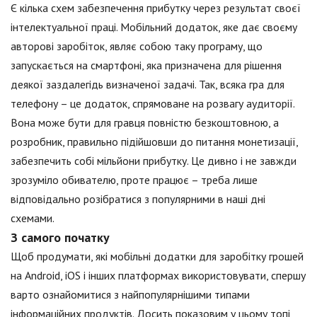
Є кілька схем забезпечення прибутку через результат своєї
інтелектуальної праці. Мобільний додаток, яке дає своєму
авторові заробіток, являє собою таку програму, що
запускається на смартфоні, яка призначена для рішення
деякої заздалегідь визначеної задачі. Так, всяка гра для
телефону – це додаток, спрямоване на розвагу аудиторії.
Вона може бути для гравця повністю безкоштовною, а
розробник, правильно підійшовши до питання монетизації,
забезпечить собі мільйони прибутку. Це дивно і не завжди
зрозуміло обивателю, проте працює – треба лише
відповідально розібратися з популярними в наші дні
схемами.
З самого початку
Щоб продумати, які мобільні додатки для заробітку грошей
на Android, iOS і інших платформах використовувати, спершу
варто ознайомитися з найпопулярнішими типами
інформаційних продуктів. Досить показовим у цьому топі