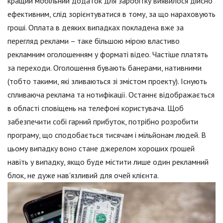
кращий мобільний додаток для заробітку виявилося дійсно
ефективним, слід зорієнтуватися в тому, за що нараховують
гроші. Оплата в деяких випадках покладена вже за
перегляд реклами – таке більшою мірою властиво
рекламним оголошенням у форматі відео. Частіше платять
за переходи. Оголошення бувають банерами, нативними
(тобто такими, які зливаються зі змістом проекту). Існують
спливаюча реклама та нотифікації. Останнє відображається
в області сповіщень на телефоні користувача. Щоб
забезпечити собі гарний прибуток, потрібно розробити
програму, що сподобається тисячам і мільйонам людей. В
цьому випадку воно стане джерелом хороших грошей
навіть у випадку, якщо буде містити лише один рекламний
блок, не дуже нав'язливий для очей клієнта.