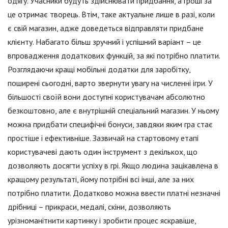
одягу. Учасники будуть здійснювати придбання, а гроші за
це отримає творець. Втім, таке актуальне лише в разі, коли
є свій магазин, адже доведеться відправляти придбане
клієнту. Набагато більш зручний і успішний варіант – це
впровадження додаткових функцій, за які потрібно платити.
Розглядаючи кращі мобільні додатки для заробітку,
поширені сьогодні, варто звернути увагу на численні ігри. У
більшості своїй вони доступні користувачам абсолютно
безкоштовно, але є внутрішній спеціальний магазин. У ньому
можна придбати специфічні бонуси, завдяки яким гра стає
простіше і ефективніше. Зазвичай на стартовому етапі
користувачеві дають один інструмент з декількох, що
дозволяють досягти успіху в грі. Якщо людина зацікавлена в
кращому результаті, йому потрібні всі інші, але за них
потрібно платити. Додатково можна ввести платні незначні
дрібниці – прикраси, медалі, скіни, дозволяють
урізноманітнити картинку і зробити процес яскравіше,