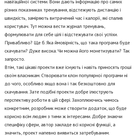
навігаційної системи. Вони дають інформацію про самих
різних показниках тренування, відстежують дистанцію і
швидкість, заміряють витрачений час і калорії, які спалив
користувач. Тут можна вести журнал тренувань,
формулювати для себе цілі і відстежувати свої успіхи.
Привабливо? Ще б. Яка ймовірність, що така програма буде
скачувати? Дуже висока. Чи можна його монетизувати? Так
запросто.
Втім, такі цікаві проекти вже існують і навіть приносять гроші
своїм власникам. Створювати клон популярної програми ні
до чого, особливо якщо вона і так безкоштовно для
скачування. Зате подібні проекти добре ілюструють
перспективу роботи в цій сфері. Захоплюючись чимось
конкретним, розробник може створити додаток, що буде
корисно всім людям з тими ж інтересами. Добре знаючи
специфіку сфери, автор закладе всі корисні функції, а
значить, проект напевно виявиться затребуваним.