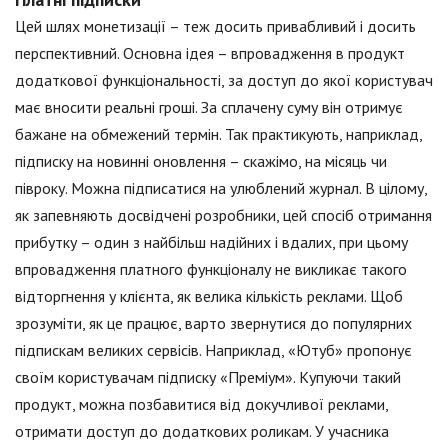
Цей шлях монетизації – теж досить привабливий і досить
перспективний. Основна ідея – впровадження в продукт
додаткової функціональності, за доступ до якої користувач
має вносити реальні гроші. За сплачену суму він отримує
бажане на обмежений термін. Так практикують, наприклад,
підписку на новинні оновлення – скажімо, на місяць чи
півроку. Можна підписатися на улюблений журнал. В цілому,
як запевняють досвідчені розробники, цей спосіб отримання
прибутку – один з найбільш надійних і вдалих, при цьому
впровадження платного функціоналу не викликає такого
відторгнення у клієнта, як велика кількість реклами. Щоб
зрозуміти, як це працює, варто звернутися до популярних
підпискам великих сервісів. Наприклад, «Ютуб» пропонує
своїм користувачам підписку «Преміум». Купуючи такий
продукт, можна позбавитися від докучливої реклами,
отримати доступ до додаткових роликам. У учасника