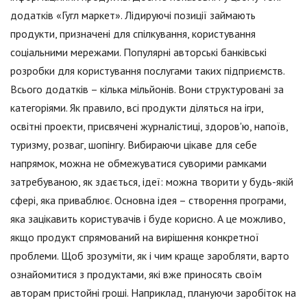
додатків «Гугл маркет». Лідируючі позиції займають
продукти, призначені для спілкування, користування
соціальними мережами. Популярні авторські банківські
розробки для користування послугами таких підприємств.
Всього додатків – кілька мільйонів. Вони структуровані за
категоріями. Як правило, всі продукти діляться на ігри,
освітні проекти, присвячені журналістиці, здоров'ю, напоїв,
туризму, розваг, шопінгу. Вибираючи цікаве для себе
напрямок, можна не обмежуватися суворими рамками
затребуваною, як здається, ідеї: можна творити у будь-якій
сфері, яка приваблює. Основна ідея – створення програми,
яка зацікавить користувачів і буде корисно. А це можливо,
якщо продукт спрямований на вирішення конкретної
проблеми. Щоб зрозуміти, як і чим краще заробляти, варто
ознайомитися з продуктами, які вже приносять своїм
авторам пристойні гроші. Наприклад, плануючи заробіток на