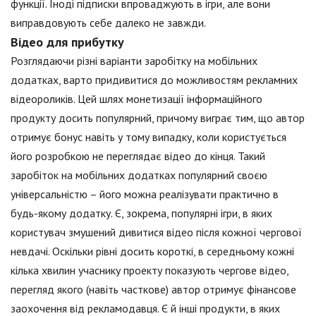
функції. Іноді підписки впроваджують в ігри, але вони
виправдовують себе далеко не завжди.
Відео для прибутку
Розглядаючи різні варіанти заробітку на мобільних
додатках, варто придивитися до можливостям рекламних
відеороликів. Цей шлях монетизації інформаційного
продукту досить популярний, причому виграє тим, що автор
отримує бонус навіть у тому випадку, коли користується
його розробкою не переглядає відео до кінця. Такий
заробіток на мобільних додатках популярний своєю
універсальністю – його можна реалізувати практично в
будь-якому додатку. Є, зокрема, популярні ігри, в яких
користувач змушений дивитися відео після кожної чергової
невдачі. Оскільки рівні досить короткі, в середньому кожні
кілька хвилин учаснику проекту показують чергове відео,
перегляд якого (навіть часткове) автор отримує фінансове
заохочення від рекламодавця. Є й інші продукти, в яких