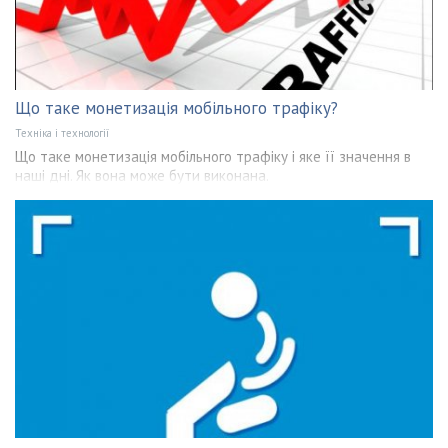
Що таке монетизація мобільного трафіку?
Техніка і технології
Що таке монетизація мобільного трафіку і яке її значення в
наші дні. Як вона може бути виконана.