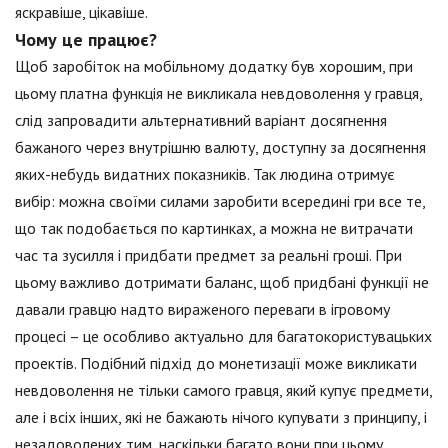
яскравіше, цікавіше.
Чому це працює?
Щоб заробіток на мобільному додатку був хорошим, при
цьому платна функція не викликала невдоволення у гравця,
слід запровадити альтернативний варіант досягнення
бажаного через внутрішню валюту, доступну за досягнення
яких-небудь видатних показників. Так людина отримує
вибір: можна своїми силами заробити всередині гри все те,
що так подобається по картинках, а можна не витрачати
час та зусилля і придбати предмет за реальні гроші. При
цьому важливо дотримати баланс, щоб придбані функції не
давали гравцю надто вираженого переваги в ігровому
процесі – це особливо актуально для багатокористувацьких
проектів. Подібний підхід до монетизації може викликати
невдоволення не тільки самого гравця, який купує предмети,
але і всіх інших, які не бажають нічого купувати з принципу, і
незадоволених тим, наскільки багато вони при цьому