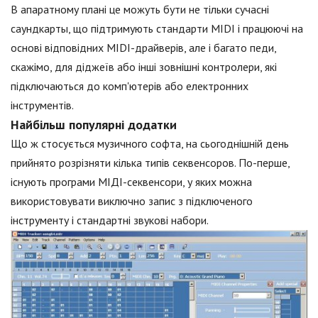
В апаратному плані це можуть бути не тільки сучасні
саундкарты, що підтримують стандарти MIDI і працюючі на
основі відповідних MIDI-драйверів, але і багато педи,
скажімо, для діджеїв або інші зовнішні контролери, які
підключаються до комп'ютерів або електронних
інструментів.
Найбільш популярні додатки
Що ж стосується музичного софта, на сьогоднішній день
прийнято розрізняти кілька типів секвенсоров. По-перше,
існують програми МІДІ-секвенсори, у яких можна
використовувати виключно запис з підключеного
інструменту і стандартні звукові набори.