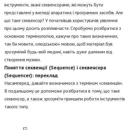
інструменти, звані секвенсорами, які можуть бути
представлені у вигляді апаратних і програмних засобів. Але
що таке секвенсор? У початківців користувачів уявлення
про цьому досить розпливчасте. Спробуємо розібратися з
основною термінологією, кажучи про таких визначеннях,
так би мовити, «людською» мовою, щоб матеріал був
зрозумілий будь-якій людині, навіть дуже далеким від
створення музики.
Поняття секвенції (Sequence) і секвенсора
(Sequencer): переклад
Насамперед, давайте визначимося з терміном «секвенція».
В подальшому це допоможе розібратися в тому, що таке
секвенсор, а також зрозуміти принципи роботи інструментів
такого типу.