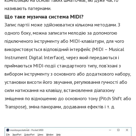
називають патернами.
Що таке музична система MIDI?
Запис партії може здійснюватися кількома методами. З
одного боку, можна записати мелодію за допомогою
підключеного інструменту або MIDI-клавіатури, для чого
використовується відповідний інтерфейс (MIDI – Musical
Instrument Digital Interface), через який передаються і
приймаються MIDI-події стандартного типу, пов'язані з
вибором інструменту з основного або додаткового набору,
установки висоти його звучання, регулювання гучності або
сили натискання на клавішу, встановлення діапазону
зміщення по відношенню до основного тону (Pitch Shift або
Transpose), зміна панорами, додавання ефектів і т. д.