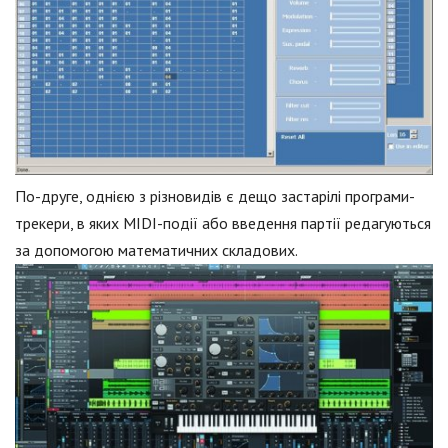
По-друге, однією з різновидів є дещо застарілі програми-
трекери, в яких MIDI-події або введення партії редагуються
за допомогою математичних складових.