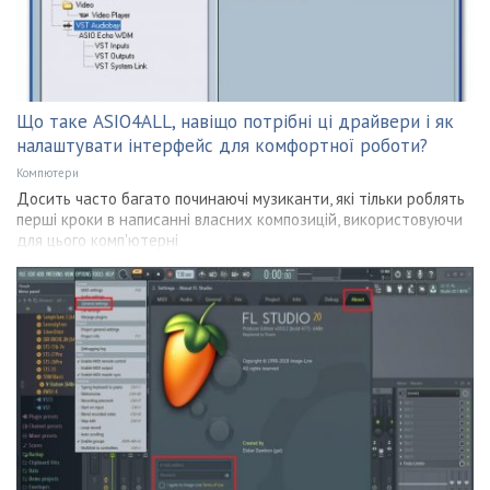
Що таке ASIO4ALL, навіщо потрібні ці драйвери і як
налаштувати інтерфейс для комфортної роботи?
Компютери
Досить часто багато починаючі музиканти, які тільки роблять
перші кроки в написанні власних композицій, використовуючи
для цього комп'ютерні