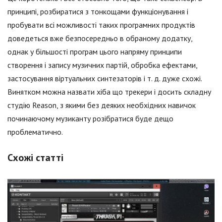
принципі, розбиратися з тонкощами функціонування і
пробувати всі можливості таких програмних продуктів
доведеться вже безпосередньо в обраному додатку,
однак у більшості програм цього напряму принципи
створення і запису музичних партій, обробка ефектами,
застосування віртуальних синтезаторів і т. д. дуже схожі.
Винятком можна назвати хіба що трекери і досить складну
студію Reason, з якими без деяких необхідних навичок
починаючому музиканту розібратися буде дещо
проблематично.
Схожі статті