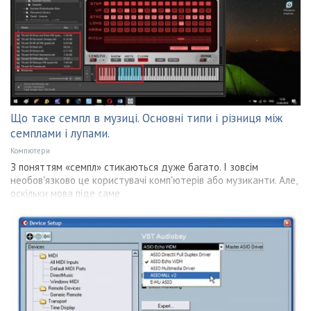
Що таке семпл в музиці. Основні типи і різниця між
семплами і лупами.
Компютери
З поняттям «семпл» стикаються дуже багато. І зовсім
необов'язково це користувачі комп'ютерів або музиканти. Але,
оскільки мова піде саме