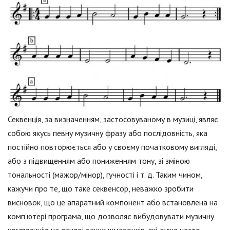
Секвенція, за визначенням, застосовуваному в музиці, являє
собою якусь певну музичну фразу або послідовність, яка
постійно повторюється або у своєму початковому вигляді,
або з підвищенням або пониженням тону, зі зміною
тональності (мажор/мінор), гучності і т. д. Таким чином,
кажучи про те, що таке секвенсор, неважко зробити
висновок, що це апаратний компонент або встановлена на
комп'ютері програма, що дозволяє вибудовувати музичну
композицію на основі таких шматочків, які дуже часто