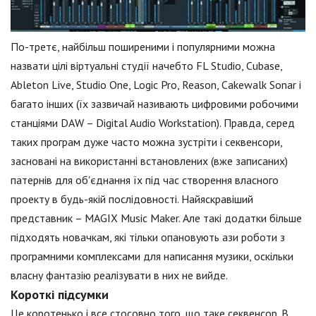
По-третє, найбільш поширеними і популярними можна
назвати цілі віртуальні студії начебто FL Studio, Cubase,
Ableton Live, Studio One, Logic Pro, Reason, Cakewalk Sonar і
багато інших (їх зазвичай називають цифровими робочими
станціями DAW – Digital Audio Workstation). Правда, серед
таких програм дуже часто можна зустріти і секвенсори,
засновані на використанні встановлених (вже записаних)
патернів для об'єднання їх під час створення власного
проекту в будь-якій послідовності. Найяскравіший
представник – MAGIX Music Maker. Але такі додатки більше
підходять новачкам, які тільки опановують ази роботи з
програмними комплексами для написання музики, оскільки
власну фантазію реалізувати в них не вийде.
Короткі підсумки
Це коротенько і все стосовно того, що таке секвенсор. В