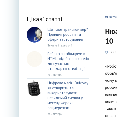
Цікаві статті
Hi-News:
Нюа
Що таке транспондер?
Принцип роботи та
10
сфери застосування
Техніка і технології
23.1
Робота з таблицями в
HTML: від базових тегів
до сучасних
«Робоч
стандартів стилізації
обов'я
Компютери
чому в
Цифрова магія Юнікоду:
робочо
як створити та
використовувати
елемен
невидимий символ у
величе
месенджерах і
соцмережах
також 
Компютери
операц