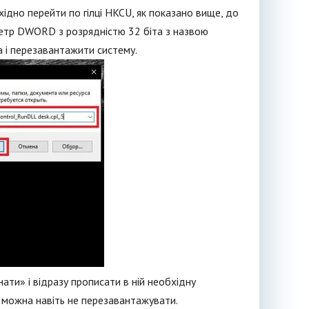
ідно перейти по гілці HKCU, як показано вище, до
аметр DWORD з розрядністю 32 біта з назвою
а і перезавантажити систему.
ти» і відразу прописати в ній необхідну
 можна навіть не перезавантажувати.