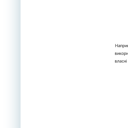
Наприк
викори
власні