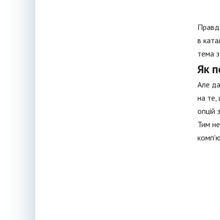
Правда
в ката
тема 
Як 
Але да
на те,
опцій 
Тим не
комп'ю