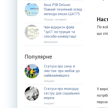
Asus P5B Deluxe:
Повний технічний огляд
легенди епохи LGA775
Нас
Техніка і технології
По всі
Чим відкрити файл
*.spl7: інструкція та
що сп
способи конвертації
Компютери
Популярне
Статуси про сина зі
змістом: про любов до
найважливішого
Інтернет
Статуси про молодшу
У верс
сестру для соціальних
потріб
мереж
персон
Інтернет