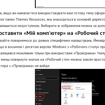
, якщо ви намагаєтеся використовувати вже готову тему оформ
лог папки Themes Resources, яка знаходиться в основній директо
залишиться недоступною. Вибирати ж зображення можна за допо
поставити «Мій комп'ютер» на «Робочий с
вайте повернемося до деяких специфічних налаштувань. Ймовірно
 що в восьмою і десятою версіях Windows з «Робочого столу» пр
залишився можливим тільки при використанні «Провідника». Чому
 менш повернути значок на «Робочий стіл» можна зовсім просто.
тера з «Провідника» не вийде.