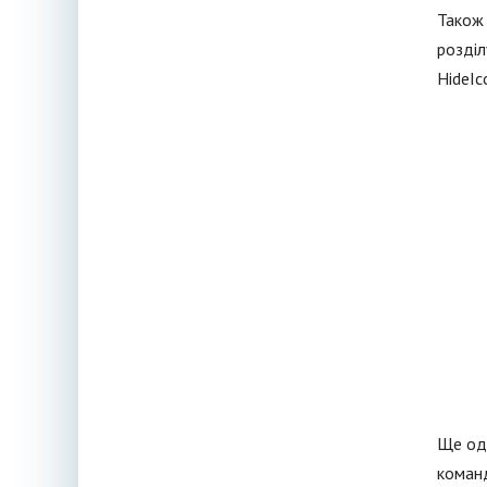
Також 
розділ
HideIc
Ще одн
команд