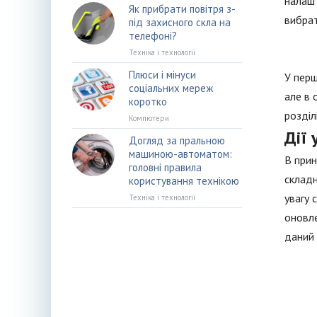
налашт
Як прибрати повітря з-
вибрат
під захисного скла на
телефоні?
Техніка і технології
Плюси і мінуси
У перш
соціальних мереж
але в 
коротко
розділ
Компютери
Дії
Догляд за пральною
машиною-автоматом:
В прин
головні правила
складн
користування технікою
увагу 
Техніка і технології
оновле
даний 