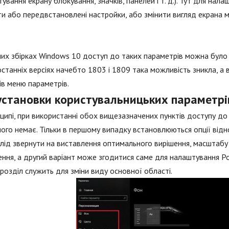
ування екрану блокування, значків, панелей і т. д.). Тут для н
и або передвстановлені настройки, або змінити вигляд екрана м
их збірках Windows 10 доступ до таких параметрів можна було о
останніх версіях начебто 1803 і 1809 така можливість зникла, а
ів меню параметрів.
 установки користувальницьких параметрі
ципі, при використанні обох вищезазначених пунктів доступу до
ого немає. Тільки в першому випадку встановлюються опції відн
слід звернути на виставлення оптимального вирішення, масштаб
ння, а другий варіант може згодитися саме для налаштування Р
розділ служить для зміни виду основної області.