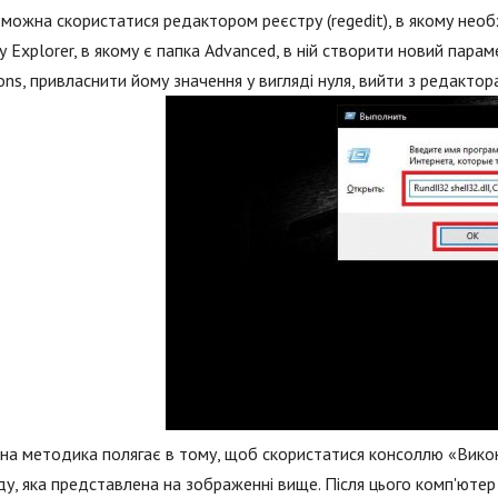
можна скористатися редактором реєстру (regedit), в якому необх
у Explorer, в якому є папка Advanced, в ній створити новий пар
ons, привласнити йому значення у вигляді нуля, вийти з редактор
а методика полягає в тому, щоб скористатися консоллю «Викона
у, яка представлена на зображенні вище. Після цього комп'ютер