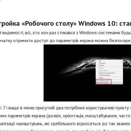
тройка «Робочого столу» Windows 10: ст
й видимості, всі, хто хоч раз стикався з Windows-системами будь
очатку отримати доступ до параметрів екрана можна безпосере
ії 7 і вище в меню присутній два потрібних користувачеві пункт
них параметрів екрана (дозвіл, орієнтація, масштабування, частот
алізації налаштувань, які здебільшого відносяться до так звани