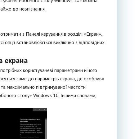
алаштування Робочого столу Windows 10» можна
айже до невпізнання.
тримати з Панелі керування в розділі «Екран»,
 всі опції встановлюються виключно з відповідних
в екрана
 потрібних користувачеві параметрами нічого
осяться саме до параметрів екрана, де особливу
у та максимально підтримуваної частоти
обочого столу» Windows 10. Іншими словами,