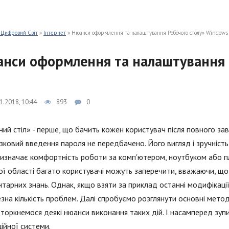
 Цифровий Світ
»
Інтернет
» Нюанси оформлення та налаштування Робочого столу» Windows
нси оформлення та налаштування 
1.2018, 10:44
893
0
ий стіл» - перше, що бачить кожен користувач після повного за
зковий введення пароля не передбачено. Його вигляд і зручність
изначає комфортність роботи за комп'ютером, ноутбуком або 
ї області багато користувачі можуть заперечити, вважаючи, що 
тарних знань. Однак, якщо взяти за приклад останні модифікації
зна кількість проблем. Далі спробуємо розглянути основні мет
торкнемося деякі нюанси виконання таких дій. І насамперед зуп
ійної системи.