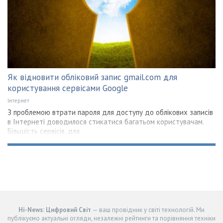
Як відновити обліковий запис gmail.com для
користування сервісами Google
Інтернет
З проблемою втрати пароля для доступу до облікових записів
в Інтернеті доводилося стикатися багатьом користувачам.
Більшість сервісів, для
Hi-News: Цифровий Світ
— ваш провідник у світі технологій. Ми
публікуємо актуальні огляди, незалежні рейтинги та порівняння техніки