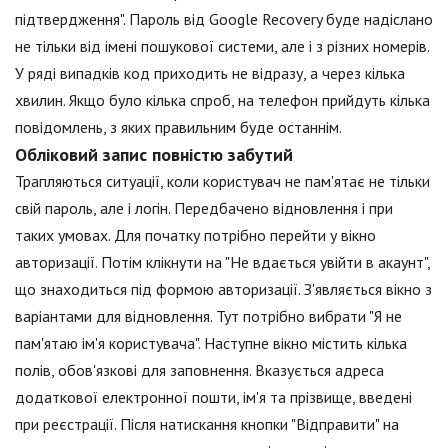
підтвердження". Пароль від Google Recovery буде надіслано
не тільки від імені пошукової системи, але і з різних номерів.
У ряді випадків код приходить не відразу, а через кілька
хвилин. Якщо було кілька спроб, на телефон прийдуть кілька
повідомлень, з яких правильним буде останнім.
Обліковий запис повністю забутий
Трапляються ситуації, коли користувач не пам'ятає не тільки
свій пароль, але і логін. Передбачено відновлення і при
таких умовах. Для початку потрібно перейти у вікно
авторизації. Потім клікнути на "Не вдається увійти в акаунт",
що знаходиться під формою авторизації. З'являється вікно з
варіантами для відновлення. Тут потрібно вибрати "Я не
пам'ятаю ім'я користувача". Наступне вікно містить кілька
полів, обов'язкові для заповнення. Вказується адреса
додаткової електронної пошти, ім'я та прізвище, введені
при реєстрації. Після натискання кнопки "Відправити" на