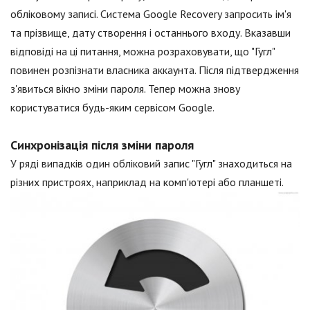
обліковому записі. Система Google Recovery запросить ім'я
та прізвище, дату створення і останнього входу. Вказавши
відповіді на ці питання, можна розраховувати, що "Гугл"
повинен розпізнати власника аккаунта. Після підтвердження
з'явиться вікно зміни пароля. Тепер можна знову
користуватися будь-яким сервісом Google.
Синхронізація після зміни пароля
У ряді випадків один обліковий запис "Гугл" знаходиться на
різних пристроях, наприклад на комп'ютері або планшеті.